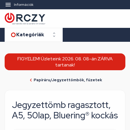
Információk
Kategóriák
FIGYELEM! Üzleteink 2026. 08. 08-án ZÁRVA
tartanak!
Papíráru/Jegyzettömbök, füzetek
Jegyzettömb ragasztott,
A5, 50lap, Bluering® kockás