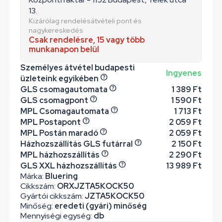
13.
Kizárólag rendelésátvételi pont és
nagykereskedés
Csak rendelésre, 15 vagy több
munkanapon belül
Személyes átvétel budapesti
Ingyenes
üzleteink egyikében
GLS csomagautomata
1 389 Ft
GLS csomagpont
1 590 Ft
MPL Csomagautomata
1 713 Ft
MPL Postapont
2 059 Ft
MPL Postán maradó
2 059 Ft
Házhozszállítás GLS futárral
2 150 Ft
MPL házhozszállítás
2 290 Ft
GLS XXL házhozszállítás
13 989 Ft
Márka:
Bluering
Cikkszám:
ORXJZTA5KOCK50
Gyártói cikkszám:
JZTA5KOCK50
Minőség:
eredeti (gyári) minőség
Mennyiségi egység:
db