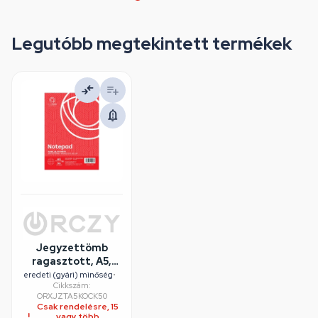
Legutóbb megtekintett termékek
Jegyzettömb
ragasztott, A5,
50lap, Bluering®
eredeti (gyári) minőség
•
Cikkszám:
kockás
ORXJZTA5KOCK50
Csak rendelésre, 15
vagy több