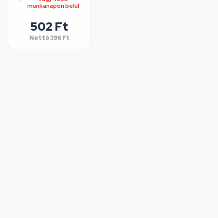
munkanapon belül
502 Ft
Nettó
396 Ft