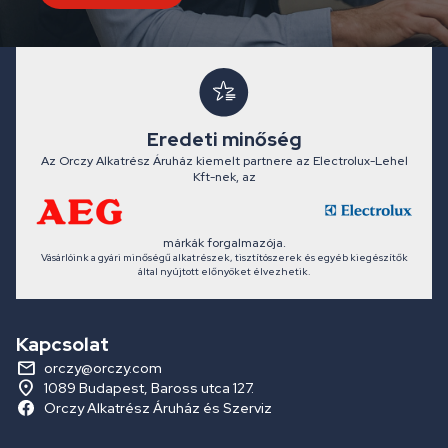
Eredeti minőség
Az Orczy Alkatrész Áruház kiemelt partnere az Electrolux-Lehel
Kft-nek, az
márkák forgalmazója.
Vásárlóink a gyári minőségű alkatrészek, tisztítószerek és egyéb kiegészítők
által nyújtott előnyöket élvezhetik.
Kapcsolat
orczy@orczy.com
1089 Budapest, Baross utca 127.
Orczy Alkatrész Áruház és Szerviz