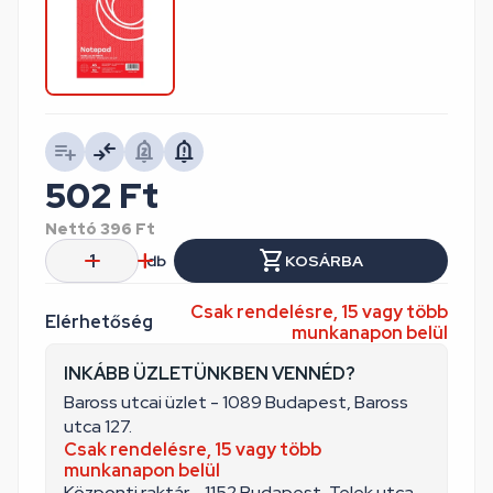
502
Ft
Nettó
396
Ft
db
KOSÁRBA
Csak rendelésre, 15 vagy több
Elérhetőség
munkanapon belül
INKÁBB ÜZLETÜNKBEN VENNÉD?
Baross utcai üzlet - 1089 Budapest, Baross
utca 127.
Csak rendelésre, 15 vagy több
munkanapon belül
Központi raktár - 1152 Budapest, Telek utca