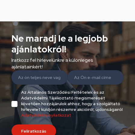
Ne maradj le a legjobb
ajánlatokról!
Iratkozz fel hírlevelünkre a különleges
ajánlatainkért!
Az Általános Szerződési Feltételek és az
Adatvédelmi Tájékoztató megismerését
követően hozzájárulok ahhoz, hogy a szolgáltató
hírlevelet küldjön részemre akcióiról, újdonságairól
Adatvédelmi nyilatkozat
Feliratkozás