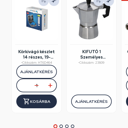
Körkivágó készlet
KIFUTÓ 1
14 részes, 19-
Személyes
75mm, műanyag
kávéfőző
•
Cikkszám: HT6D464
•
Cikkszám: 23809
koffer, HÖGERT
aluminium
AJÁNLATKÉRÉS
HT6D464
dobozos, Perfect
Home
KOSÁRBA
AJÁNLATKÉRÉS