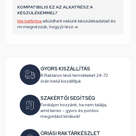
KOMPATIBILIS EZ AZ ALKATRÉSZ A
KÉSZÜLÉKEMMEL?
Ide kattintva
elküldheti nekünk készülékadatait és
mi megnézzük, hogy jó lesz-e.
GYORS KISZÁLLÍTÁS
A Raktáron lévő termékeket 24-72
órán belül kiszállítjuk
SZAKÉRTŐI SEGÍTSÉG
Forduljon hozzánk, ha nem találja,
amit keres – gyors és pontos
megoldást kínálunk!
ÓRIÁSI RAKTÁRKÉSZLET