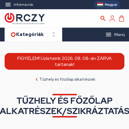
Magyar
Információk
Kategóriák
Menü
FIGYELEM! Üzleteink 2026. 08. 08-án ZÁRVA
tartanak!
Tűzhely és főzőlap alkatrészek
TŰZHELY ÉS FŐZŐLAP
ALKATRÉSZEK/SZIKRÁZTATÁ