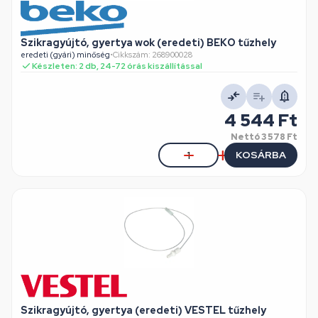
Szikragyújtó, gyertya wok (eredeti) BEKO tűzhely
eredeti (gyári) minőség
•
Cikkszám: 268900028
Készleten: 2 db, 24-72 órás kiszállítással
4 544 Ft
Nettó
3 578 Ft
KOSÁRBA
Szikragyújtó, gyertya (eredeti) VESTEL tűzhely