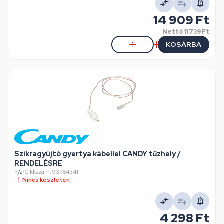
14 909 Ft
Nettó
11 739 Ft
KOSÁRBA
Szikragyújtó gyertya kábellel CANDY tűzhely /
RENDELÉSRE
n/a
•
Cikkszám: 93784341
Nincs készleten
4 298 Ft