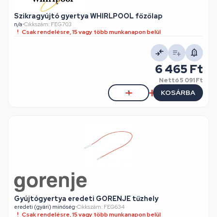
Szikragyújtó gyertya WHIRLPOOL főzőlap
n/a
•
Cikkszám: FEG703
Csak rendelésre, 15 vagy több munkanapon belül
6 465 Ft
Nettó
5 091 Ft
KOSÁRBA
Gyújtógyertya eredeti GORENJE tűzhely
eredeti (gyári) minőség
•
Cikkszám: FEG634
Csak rendelésre, 15 vagy több munkanapon belül