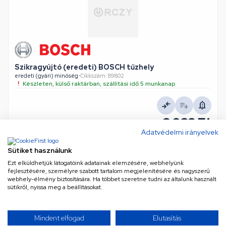
Szikragyújtó (eredeti) BOSCH tűzhely
eredeti (gyári) minőség
•
Cikkszám: 89802
Készleten, külső raktárban, szállítási idő 5 munkanap
2 932 Ft
Adatvédelmi irányelvek
Nettó
2 309 Ft
KOSÁRBA
Sütiket használunk
Ezt elküldhetjük látogatóink adatainak elemzésére, webhelyünk
fejlesztésére, személyre szabott tartalom megjelenítésére és nagyszerű
webhely-élmény biztosítására. Ha többet szeretne tudni az általunk használt
sütikről, nyissa meg a beállításokat.
TOVÁBBIAK BETÖLTÉSE
Mindent elfogad
Elutasítás