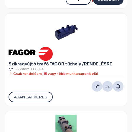
Szikragyújtó trafó FAGOR tűzhely /RENDELÉSRE
n/a
•
Cikkszám: FEG024
Csak rendelésre, 15 vagy több munkanapon belül
AJÁNLATKÉRÉS