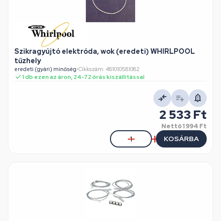
Szikragyújtó elektróda, wok (eredeti) WHIRLPOOL
tűzhely
eredeti (gyári) minőség
•
Cikkszám: 481010581082
1 db ezen az áron, 24-72 órás kiszállítással
2 533 Ft
Nettó
1 994 Ft
KOSÁRBA