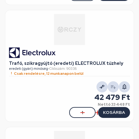
Trafó, szikragyújtó (eredeti) ELECTROLUX tűzhely
eredeti (gyári) minőség
•
Cikkszám: 90338
Csak rendelésre, 12 munkanapon belül
42 479 Ft
Nettó
33 448 Ft
KOSÁRBA