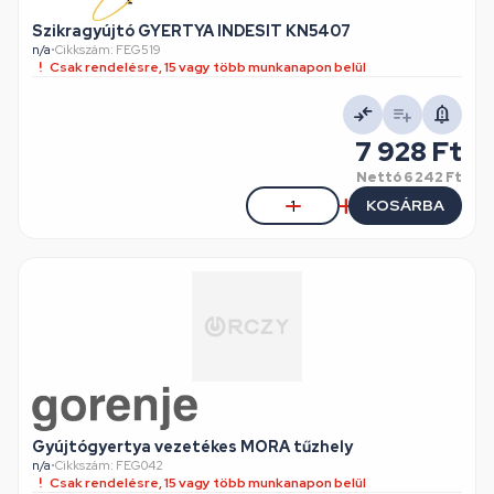
Szikragyújtó GYERTYA INDESIT KN5407
n/a
•
Cikkszám: FEG519
Csak rendelésre, 15 vagy több munkanapon belül
7 928 Ft
Nettó
6 242 Ft
KOSÁRBA
Gyújtógyertya vezetékes MORA tűzhely
n/a
•
Cikkszám: FEG042
Csak rendelésre, 15 vagy több munkanapon belül