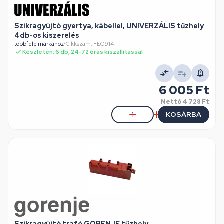
Szikragyújtó gyertya, kábellel, UNIVERZÁLIS tűzhely
4db-os kiszerelés
többféle márkához
•
Cikkszám: FEG914
Készleten: 6 db, 24-72 órás kiszállítással
6 005 Ft
Nettó
4 728 Ft
KOSÁRBA