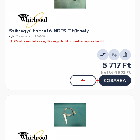
Szikragyújtó trafó INDESIT tűzhely
n/a
•
Cikkszám: FEG526
Csak rendelésre, 15 vagy több munkanapon belül
5 717 Ft
Nettó
4 502 Ft
KOSÁRBA