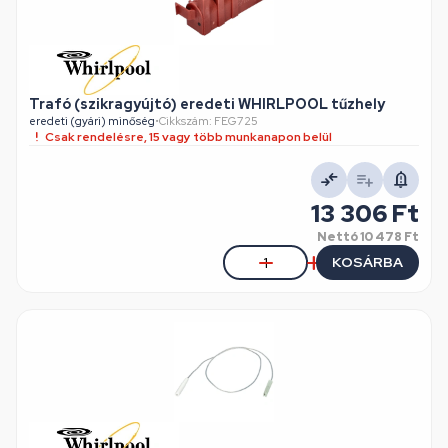
Trafó (szikragyújtó) eredeti WHIRLPOOL tűzhely
eredeti (gyári) minőség
•
Cikkszám: FEG725
Csak rendelésre, 15 vagy több munkanapon belül
13 306 Ft
Nettó
10 478 Ft
KOSÁRBA