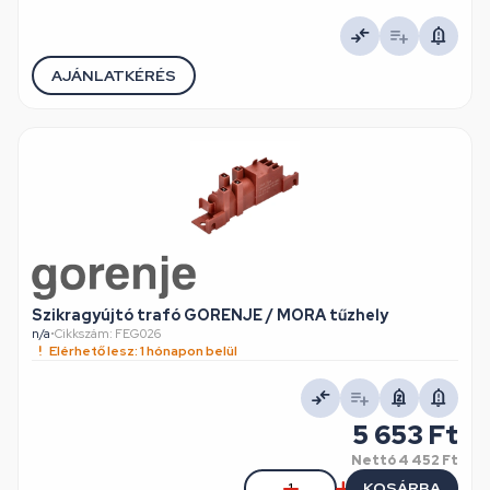
AJÁNLATKÉRÉS
Szikragyújtó trafó GORENJE / MORA tűzhely
n/a
•
Cikkszám: FEG026
Elérhető lesz: 1 hónapon belül
5 653 Ft
Nettó
4 452 Ft
KOSÁRBA