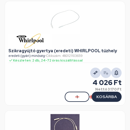
Szikragyújtó gyertya (eredeti) WHIRLPOOL tűzhely
eredeti (gyári) minőség
•
Cikkszám: 480121103659
Készleten: 2 db, 24-72 órás kiszállítással
4 026 Ft
Nettó
3 170 Ft
KOSÁRBA