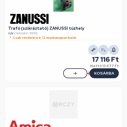
Trafó (szikráztató) ZANUSSI tűzhely
n/a
•
Cikkszám: 9956
Csak rendelésre, 12 munkanapon belül
17 116 Ft
Nettó
13 477 Ft
KOSÁRBA