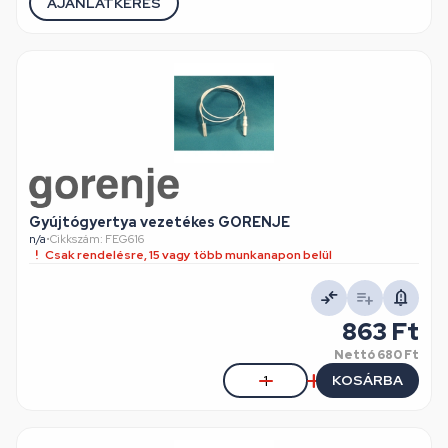
AJÁNLATKÉRÉS
Gyújtógyertya vezetékes GORENJE
n/a
•
Cikkszám: FEG616
Csak rendelésre, 15 vagy több munkanapon belül
863 Ft
Nettó
680 Ft
KOSÁRBA