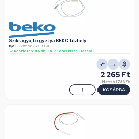
Szikragyújtó gyetya BEKO tűzhely
n/a
•
Cikkszám: 268900046
Készleten: 44 db, 24-72 órás kiszállítással
2 265 Ft
Nettó
1 783 Ft
KOSÁRBA