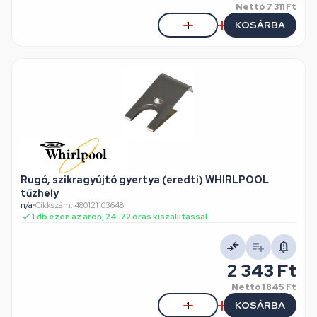
Nettó
7 311 Ft
KOSÁRBA
Rugó, szikragyújtó gyertya (eredti) WHIRLPOOL
tűzhely
n/a
•
Cikkszám: 480121103648
1 db ezen az áron, 24-72 órás kiszállítással
2 343 Ft
Nettó
1 845 Ft
KOSÁRBA