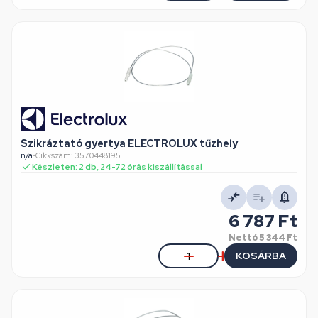
Szikráztató gyertya ELECTROLUX tűzhely
n/a
•
Cikkszám: 3570448195
Készleten: 2 db, 24-72 órás kiszállítással
6 787 Ft
Nettó
5 344 Ft
KOSÁRBA