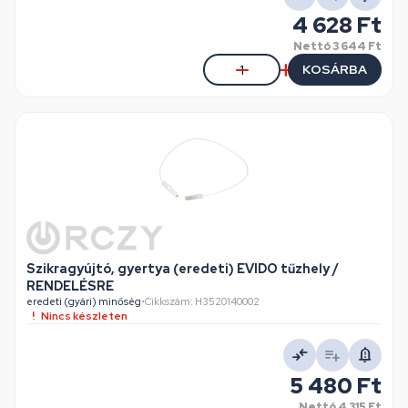
4 628 Ft
Nettó
3 644 Ft
KOSÁRBA
Szikragyújtó, gyertya (eredeti) EVIDO tűzhely /
RENDELÉSRE
eredeti (gyári) minőség
•
Cikkszám: H3520140002
Nincs készleten
5 480 Ft
Nettó
4 315 Ft