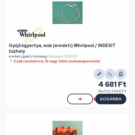
Gyújtógyertya, wok (eredeti) Whirlpool / INDESIT
tűzhely
eredeti (gyári) minőség
•
Cikkszám: FEG527
Csak rendelésre, 15 vagy több munkanapon belül
4 681 Ft
Nettó
3 686 Ft
KOSÁRBA