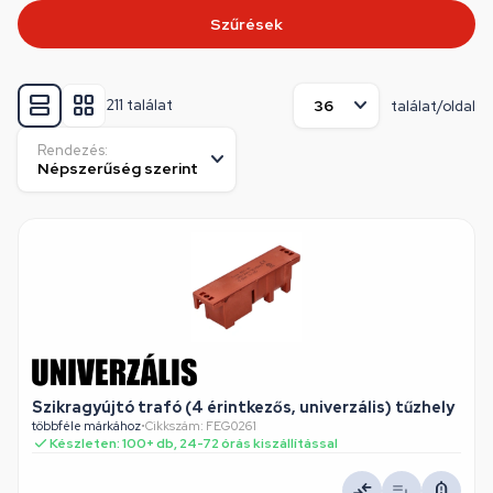
Szűrések
211 találat
találat/oldal
Rendezés:
Szikragyújtó trafó (4 érintkezős, univerzális) tűzhely
többféle márkához
•
Cikkszám: FEG0261
Készleten: 100+ db, 24-72 órás kiszállítással