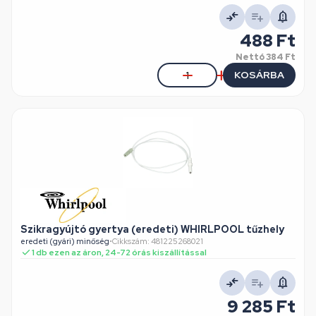
488 Ft
Nettó
384 Ft
KOSÁRBA
Szikragyújtó gyertya (eredeti) WHIRLPOOL tűzhely
eredeti (gyári) minőség
•
Cikkszám: 481225268021
1 db ezen az áron, 24-72 órás kiszállítással
9 285 Ft