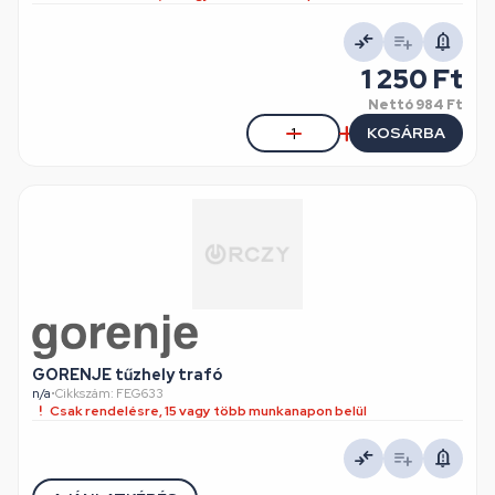
1 250 Ft
Nettó
984 Ft
KOSÁRBA
GORENJE tűzhely trafó
n/a
•
Cikkszám: FEG633
Csak rendelésre, 15 vagy több munkanapon belül