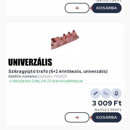
Nettó
794 Ft
KOSÁRBA
Szikragyújtó trafó (6+2 érintkezős, univerzális)
többféle márkához
•
Cikkszám: FEG029
Készleten: 2 db, 24-72 órás kiszállítással
3 009 Ft
Nettó
2 369 Ft
KOSÁRBA