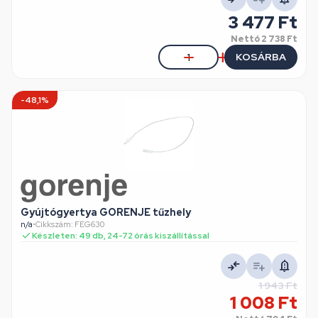
3 477 Ft
Nettó
2 738 Ft
KOSÁRBA
-48,1%
Gyújtógyertya GORENJE tűzhely
n/a
•
Cikkszám: FEG630
Készleten: 49 db, 24-72 órás kiszállítással
1 943 Ft
1 008 Ft