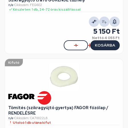
Szikragyújtó trafó GORENJE tűzhely
n/a
•
Cikkszám: FEG602
Készleten: 1 db, 24-72 órás kiszállítással
5 150 Ft
Nettó
4 055 Ft
KOSÁRBA
Kifutó
Tömítés (szikragyújtó gyertya) FAGOR főzőlap /
RENDELÉSRE
n/a
•
Cikkszám: CA70022L8
Utolsó 1 db utána kifut