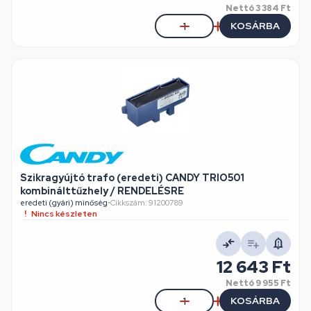
Nettó
3 384 Ft
KOSÁRBA
Szikragyújtó trafo (eredeti) CANDY TRIO501
kombinálttűzhely / RENDELÉSRE
eredeti (gyári) minőség
•
Cikkszám: 91200789
Nincs készleten
12 643 Ft
Nettó
9 955 Ft
KOSÁRBA