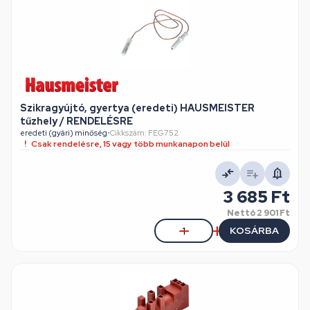
Szikragyújtó, gyertya (eredeti) HAUSMEISTER
tűzhely / RENDELÉSRE
eredeti (gyári) minőség
•
Cikkszám: FEG752
Csak rendelésre, 15 vagy több munkanapon belül
3 685 Ft
Nettó
2 901 Ft
KOSÁRBA