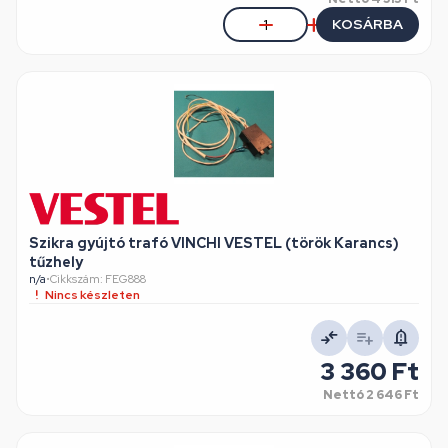
KOSÁRBA
Szikra gyújtó trafó VINCHI VESTEL (török Karancs)
tűzhely
n/a
•
Cikkszám: FEG888
Nincs készleten
3 360 Ft
Nettó
2 646 Ft