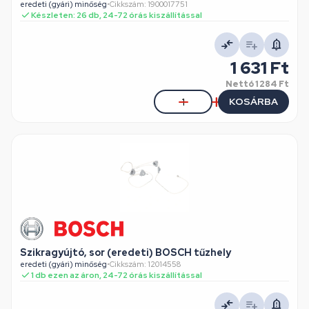
eredeti (gyári) minőség
•
Cikkszám: 1900017751
Készleten: 26 db, 24-72 órás kiszállítással
1 631 Ft
Nettó
1 284 Ft
KOSÁRBA
Szikragyújtó, sor (eredeti) BOSCH tűzhely
eredeti (gyári) minőség
•
Cikkszám: 12014558
1 db ezen az áron, 24-72 órás kiszállítással