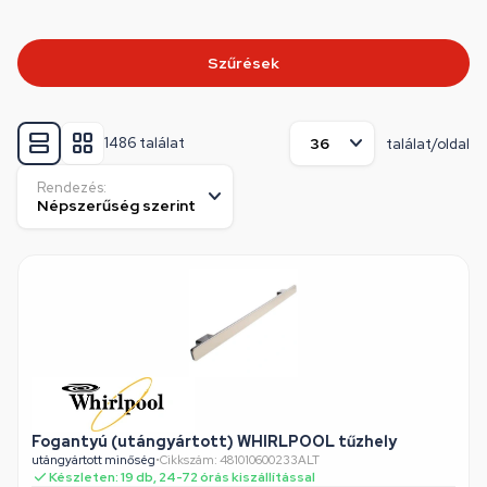
Szűrések
1486 találat
találat/oldal
Rendezés:
Fogantyú (utángyártott) WHIRLPOOL tűzhely
utángyártott minőség
•
Cikkszám: 481010600233ALT
Készleten: 19 db, 24-72 órás kiszállítással