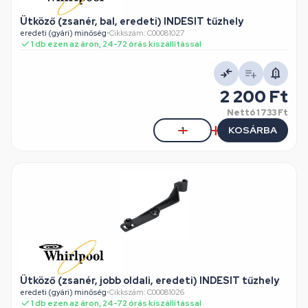
Ütköző (zsanér, bal, eredeti) INDESIT tűzhely
eredeti (gyári) minőség
•
Cikkszám: C00081027
1 db ezen az áron, 24-72 órás kiszállítással
2 200 Ft
Nettó
1 733 Ft
KOSÁRBA
Ütköző (zsanér, jobb oldali, eredeti) INDESIT tűzhely
eredeti (gyári) minőség
•
Cikkszám: C00081026
1 db ezen az áron, 24-72 órás kiszállítással