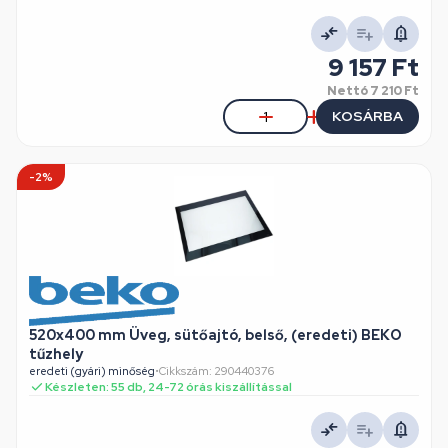
9 157 Ft
Nettó
7 210 Ft
KOSÁRBA
-2%
520x400 mm Üveg, sütőajtó, belső, (eredeti) BEKO
tűzhely
eredeti (gyári) minőség
•
Cikkszám: 290440376
Készleten: 55 db, 24-72 órás kiszállítással