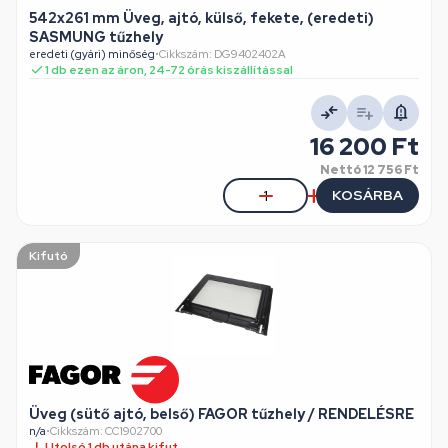
542x261 mm Üveg, ajtó, külső, fekete, (eredeti)
SASMUNG tűzhely
eredeti (gyári) minőség
•
Cikkszám: DG9402402A
1 db ezen az áron, 24-72 órás kiszállítással
16 200 Ft
Nettó
12 756 Ft
KOSÁRBA
Kifutó
Üveg (sütő ajtó, belső) FAGOR tűzhely / RENDELÉSRE
n/a
•
Cikkszám: CC1902700
Utolsó 1 db utána kifut