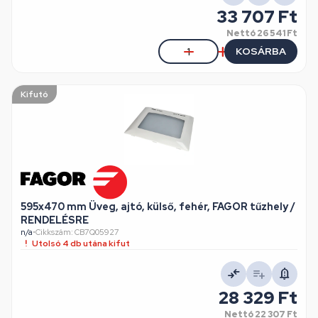
33 707 Ft
Nettó
26 541 Ft
KOSÁRBA
Kifutó
595x470 mm Üveg, ajtó, külső, fehér, FAGOR tűzhely /
RENDELÉSRE
n/a
•
Cikkszám: CB7Q05927
Utolsó 4 db utána kifut
28 329 Ft
Nettó
22 307 Ft