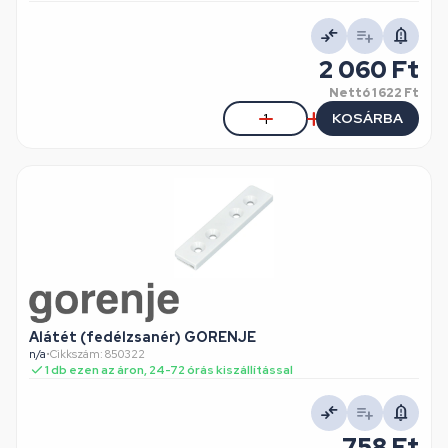
2 060 Ft
Nettó
1 622 Ft
KOSÁRBA
Alátét (fedélzsanér) GORENJE
n/a
•
Cikkszám: 850322
1 db ezen az áron, 24-72 órás kiszállítással
758 Ft