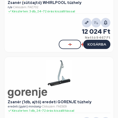
Zsanér (sütőajtó) WHIRLPOOL tűzhely
n/a
•
Cikkszám: FAE702
Készleten: 3 db, 24-72 órás kiszállítással
12 024 Ft
Nettó
9 467 Ft
KOSÁRBA
Zsanér (1db, ajtó) eredeti GORENJE tűzhely
eredeti (gyári) minőség
•
Cikkszám: FAE609
Készleten: 1 db, 24-72 órás kiszállítással