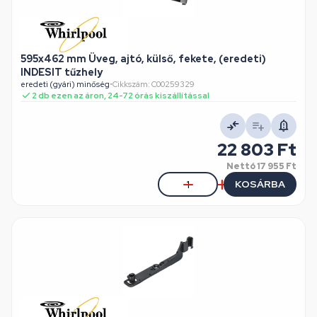
595x462 mm Üveg, ajtó, külső, fekete, (eredeti)
INDESIT tűzhely
eredeti (gyári) minőség
•
Cikkszám: C00259329
2 db ezen az áron, 24-72 órás kiszállítással
22 803 Ft
Nettó
17 955 Ft
KOSÁRBA