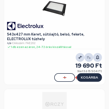
543x427 mm Keret, sütőajtó, belső, fekete,
ELECTROLUX tűzhely
n/a
•
Cikkszám: FAE202
1 db ezen az áron, 24-72 órás kiszállítással
19 690 Ft
Nettó
15 504 Ft
KOSÁRBA