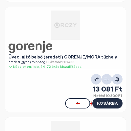
Üveg, ajtó belső (eredeti) GORENJE/MORA tűzhely
eredeti (gyári) minőség
•
Cikkszám: 809433
Készleten: 1 db, 24-72 órás kiszállítással
13 081 Ft
Nettó
10 300 Ft
KOSÁRBA