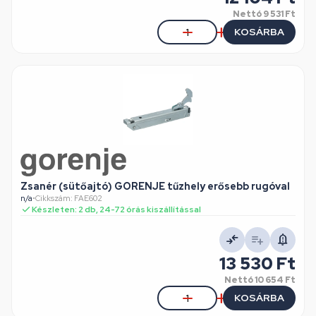
Nettó
9 531 Ft
KOSÁRBA
Zsanér (sütőajtó) GORENJE tűzhely erősebb rugóval
n/a
•
Cikkszám: FAE602
Készleten: 2 db, 24-72 órás kiszállítással
13 530 Ft
Nettó
10 654 Ft
KOSÁRBA