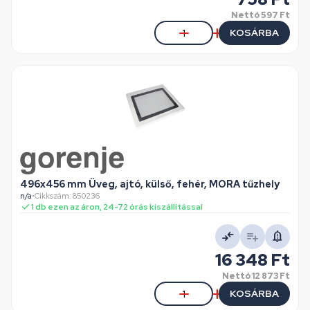
Nettó
597 Ft
KOSÁRBA
496x456 mm Üveg, ajtó, külső, fehér, MORA tűzhely
n/a
•
Cikkszám: 850236
1 db ezen az áron, 24-72 órás kiszállítással
16 348 Ft
Nettó
12 873 Ft
KOSÁRBA