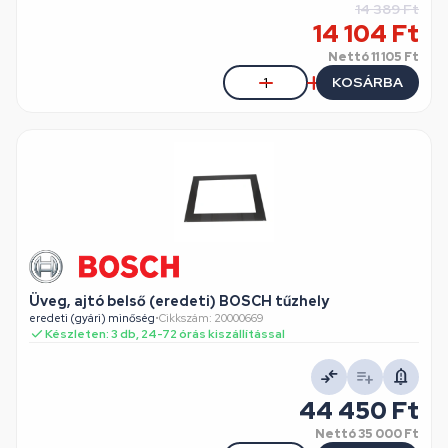
14 389 Ft
14 104 Ft
Nettó
11 105 Ft
KOSÁRBA
Üveg, ajtó belső (eredeti) BOSCH tűzhely
eredeti (gyári) minőség
•
Cikkszám: 20000669
Készleten: 3 db, 24-72 órás kiszállítással
44 450 Ft
Nettó
35 000 Ft