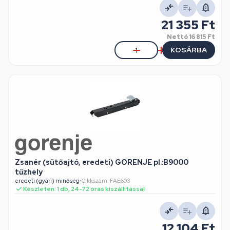
21 355 Ft
Nettó
16 815 Ft
KOSÁRBA
Zsanér (sütőajtó, eredeti) GORENJE pl.:B9000
tűzhely
eredeti (gyári) minőség
•
Cikkszám: FAE603
Készleten: 1 db, 24-72 órás kiszállítással
12 104 Ft