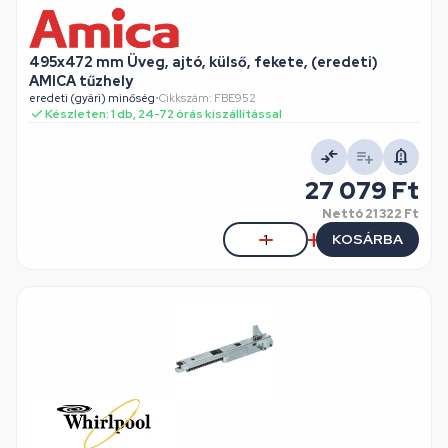
495x472 mm Üveg, ajtó, külső, fekete, (eredeti)
AMICA tűzhely
eredeti (gyári) minőség
•
Cikkszám: FBE952
Készleten: 1 db, 24-72 órás kiszállítással
27 079 Ft
Nettó
21 322 Ft
KOSÁRBA