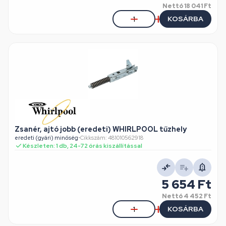
Nettó
18 041 Ft
KOSÁRBA
Zsanér, ajtó jobb (eredeti) WHIRLPOOL tűzhely
eredeti (gyári) minőség
•
Cikkszám: 481010562918
Készleten: 1 db, 24-72 órás kiszállítással
5 654 Ft
Nettó
4 452 Ft
KOSÁRBA