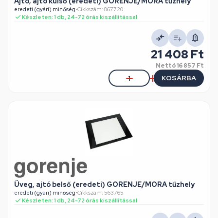
Ajtó, ajtó külső (eredeti) GORENJE/MORA tűzhely
eredeti (gyári) minőség
•
Cikkszám: 867720
Készleten: 1 db, 24-72 órás kiszállítással
21 408 Ft
Nettó
16 857 Ft
KOSÁRBA
Üveg, ajtó belső (eredeti) GORENJE/MORA tűzhely
eredeti (gyári) minőség
•
Cikkszám: 563765
Készleten: 1 db, 24-72 órás kiszállítással