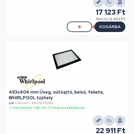
17 123 Ft
Nettó
13 483 Ft
KOSÁRBA
493x404 mm Üveg, sütőajtó, belső, fekete,
WHIRLPOOL tűzhely
n/a
•
Cikkszám: 481245059661
Készleten: 1 db, 24-72 órás kiszállítással
22 911 Ft