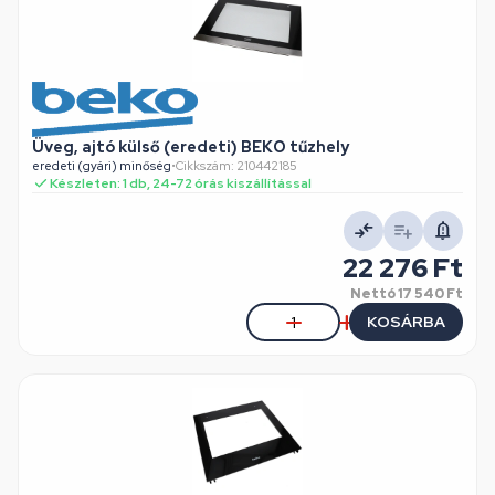
Üveg, ajtó külső (eredeti) BEKO tűzhely
eredeti (gyári) minőség
•
Cikkszám: 210442185
Készleten: 1 db, 24-72 órás kiszállítással
22 276 Ft
Nettó
17 540 Ft
KOSÁRBA