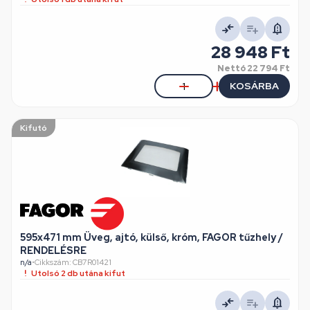
28 948 Ft
Nettó
22 794 Ft
KOSÁRBA
Kifutó
595x471 mm Üveg, ajtó, külső, króm, FAGOR tűzhely /
RENDELÉSRE
n/a
•
Cikkszám: CB7R01421
Utolsó 2 db utána kifut