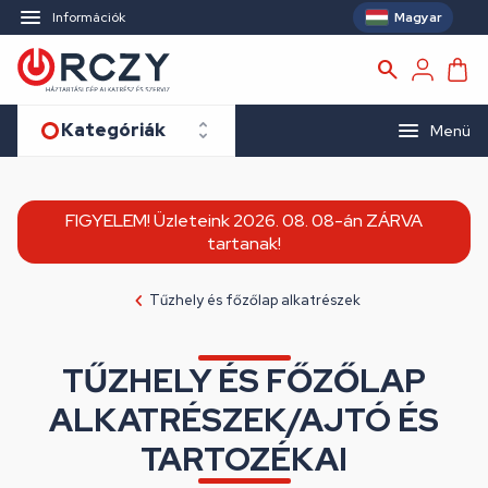
Magyar
Információk
Kategóriák
Menü
FIGYELEM! Üzleteink 2026. 08. 08-án ZÁRVA
tartanak!
Tűzhely és főzőlap alkatrészek
TŰZHELY ÉS FŐZŐLAP
ALKATRÉSZEK/AJTÓ ÉS
TARTOZÉKAI