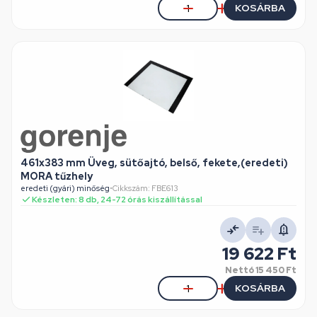
KOSÁRBA
461x383 mm Üveg, sütőajtó, belső, fekete,(eredeti)
MORA tűzhely
eredeti (gyári) minőség
•
Cikkszám: FBE613
Készleten: 8 db, 24-72 órás kiszállítással
19 622 Ft
Nettó
15 450 Ft
KOSÁRBA