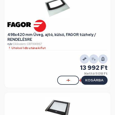
498x420 mm Üveg, ajtó, külső, FAGOR tűzhely /
RENDELÉSRE
n/a
•
Cikkszám: CB70009S7
Utolsó 1 db utána kifut
13 992 Ft
Nettó
11 018 Ft
KOSÁRBA