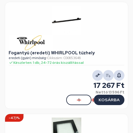
Fogantyú (eredeti) WHIRLPOOL tűzhely
eredeti (gyári) minőség
•
Cikkszám: C00853648
Készleten: 1 db, 24-72 órás kiszállítással
17 267 Ft
Nettó
13 596 Ft
KOSÁRBA
-47,1%