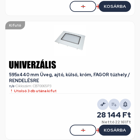
KOSÁRBA
Kifutó
595x440 mm Üveg, ajtó, külső, króm, FAGOR tűzhely /
RENDELÉSRE
n/a
•
Cikkszám: CB70065P3
Utolsó 3 db utána kifut
28 144 Ft
Nettó
22 161 Ft
KOSÁRBA