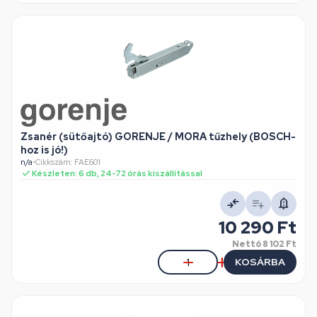
Zsanér (sütőajtó) GORENJE / MORA tűzhely (BOSCH-
hoz is jó!)
n/a
•
Cikkszám: FAE601
Készleten: 6 db, 24-72 órás kiszállítással
10 290 Ft
Nettó
8 102 Ft
KOSÁRBA