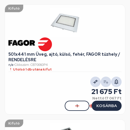
Kifutó
501x441 mm Üveg, ajtó, külső, fehér, FAGOR tűzhely /
RENDELÉSRE
n/a
•
Cikkszám: CB70060P4
Utolsó 1 db utána kifut
21 675 Ft
Nettó
17 067 Ft
KOSÁRBA
Kifutó