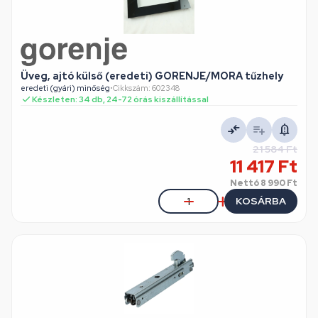
Üveg, ajtó külső (eredeti) GORENJE/MORA tűzhely
eredeti (gyári) minőség
•
Cikkszám: 602348
Készleten: 34 db, 24-72 órás kiszállítással
21 584 Ft
11 417 Ft
Nettó
8 990 Ft
KOSÁRBA