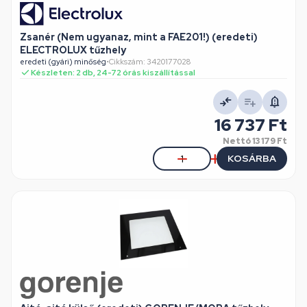
Zsanér (Nem ugyanaz, mint a FAE201!) (eredeti)
ELECTROLUX tűzhely
eredeti (gyári) minőség
•
Cikkszám: 3420177028
Készleten: 2 db, 24-72 órás kiszállítással
16 737 Ft
Nettó
13 179 Ft
KOSÁRBA