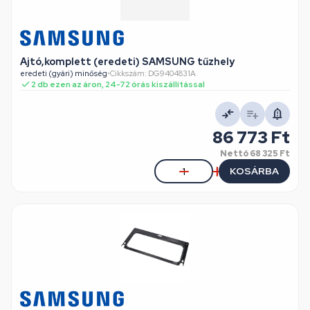
Ajtó,komplett (eredeti) SAMSUNG tűzhely
eredeti (gyári) minőség
•
Cikkszám: DG9404831A
2 db ezen az áron, 24-72 órás kiszállítással
86 773 Ft
Nettó
68 325 Ft
KOSÁRBA