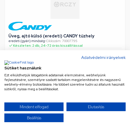
Üveg, ajtó külső (eredeti) CANDY tűzhely
eredeti (gyári) minőség
•
Cikkszám: 70007795
Készleten: 2 db, 24-72 órás kiszállítással
Adatvédelmi irányelvek
42 045 Ft
Sütiket használunk
Nettó
33 106 Ft
Ezt elküldhetjük látogatóink adatainak elemzésére, webhelyünk
fejlesztésére, személyre szabott tartalom megjelenítésére és nagyszerű
KOSÁRBA
webhely-élmény biztosítására. Ha többet szeretne tudni az általunk használt
sütikről, nyissa meg a beállításokat.
Mindent elfogad
Elutasítás
Beállítás