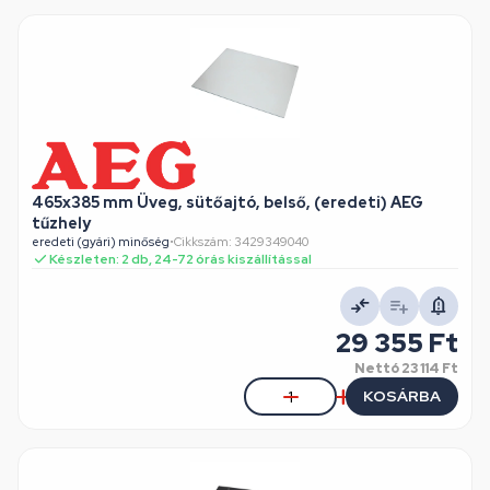
465x385 mm Üveg, sütőajtó, belső, (eredeti) AEG
tűzhely
eredeti (gyári) minőség
•
Cikkszám: 3429349040
Készleten: 2 db, 24-72 órás kiszállítással
29 355 Ft
Nettó
23 114 Ft
KOSÁRBA