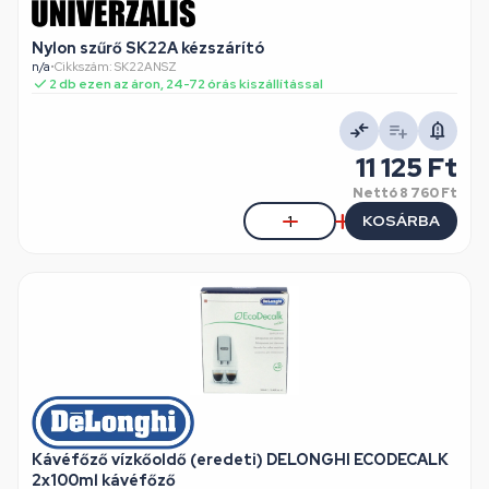
Nylon szűrő SK22A kézszárító
n/a
•
Cikkszám: SK22ANSZ
2 db ezen az áron, 24-72 órás kiszállítással
11 125 Ft
Nettó
8 760 Ft
KOSÁRBA
Kávéfőző vízkőoldő (eredeti) DELONGHI ECODECALK
2x100ml kávéfőző