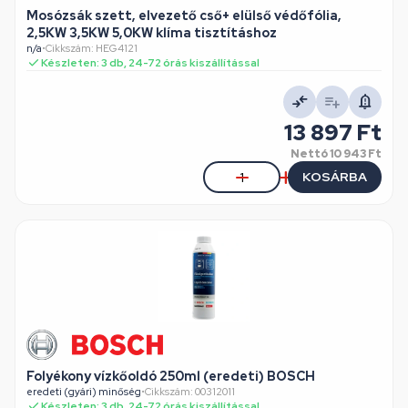
Mosózsák szett, elvezető cső+ elülső védőfólia,
2,5KW 3,5KW 5,0KW klíma tisztításhoz
n/a
•
Cikkszám: HEG4121
Készleten: 3 db, 24-72 órás kiszállítással
13 897 Ft
Nettó
10 943 Ft
KOSÁRBA
Folyékony vízkőoldó 250ml (eredeti) BOSCH
eredeti (gyári) minőség
•
Cikkszám: 00312011
Készleten: 3 db, 24-72 órás kiszállítással