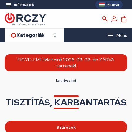
Magyar
Információk
Kategóriák
Menü
FIGYELEM! Üzleteink 2026. 08. 08-án ZÁRVA
tartanak!
Kezdőoldal
TISZTÍTÁS, KARBANTARTÁS
Szűrések