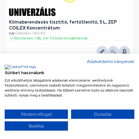
Klímaberendezés tisztító, fertőtlenítő, 5 L, ZEP
COILEX Koncentrátum
n/a
•
Cikkszám: HEG413
Készleten: 1 db, 24-72 órás kiszállítással
28 324 Ft
Adatvédelmi irányelvek
Nettó
22 302 Ft
Sütiket használunk
KOSÁRBA
Ezt elküldhetjük látogatóink adatainak elemzésére, webhelyünk
fejlesztésére, személyre szabott tartalom megjelenítésére és nagyszerű
webhely-élmény biztosítására. Ha többet szeretne tudni az általunk használt
sütikről, nyissa meg a beállításokat.
Mindent elfogad
Elutasítás
Beállítás