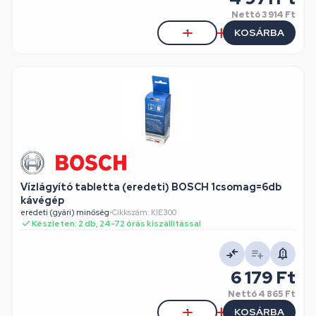
Nettó
3 914 Ft
KOSÁRBA
Vízlágyító tabletta (eredeti) BOSCH 1csomag=6db
kávégép
eredeti (gyári) minőség
•
Cikkszám: KIE300
Készleten: 2 db, 24-72 órás kiszállítással
6 179 Ft
Nettó
4 865 Ft
KOSÁRBA