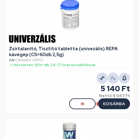
Zsírtalanító, Tisztító tabletta (univezális) REPA
kávégép (CS=60db 2,5g)
n/a
•
Cikkszám: KIE912
Készleten: 100+ db, 24-72 órás kiszállítással
5 140 Ft
Nettó
4 047 Ft
KOSÁRBA