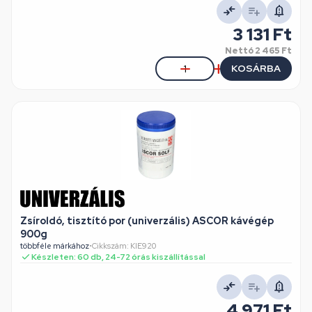
3 131 Ft
Nettó
2 465 Ft
KOSÁRBA
Zsíroldó, tisztító por (univerzális) ASCOR kávégép
900g
többféle márkához
•
Cikkszám: KIE920
Készleten: 60 db, 24-72 órás kiszállítással
4 971 Ft