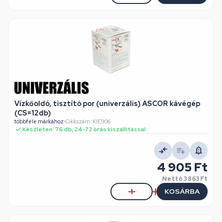
Vízkőoldó, tisztító por (univerzális) ASCOR kávégép
(CS=12db)
többféle márkához
•
Cikkszám: KIE906
Készleten: 76 db, 24-72 órás kiszállítással
4 905 Ft
Nettó
3 863 Ft
KOSÁRBA