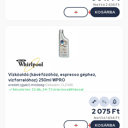
Nettó
2 636 Ft
KOSÁRBA
Vízkőoldó (kávéfőzőhöz, espresso géphez,
vízforralóhoz) 250ml WPRO
eredeti (gyári) minőség
•
Cikkszám: CLD300
Készleten: 22 db, 24-72 órás kiszállítással
2 075 Ft
Nettó
1 634 Ft
KOSÁRBA