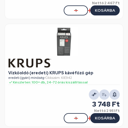
Nettó
2 467 Ft
KOSÁRBA
Vízkőoldó (eredeti) KRUPS kávéfőző gép
eredeti (gyári) minőség
•
Cikkszám: KIE942
Készleten: 100+ db, 24-72 órás kiszállítással
3 748 Ft
Nettó
2 951 Ft
KOSÁRBA