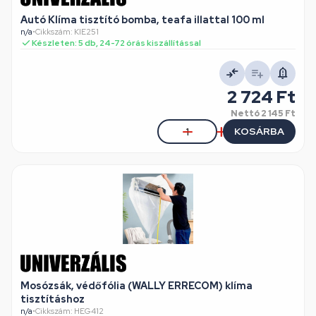
Autó Klíma tisztító bomba, teafa illattal 100 ml
n/a
•
Cikkszám: KIE251
Készleten: 5 db, 24-72 órás kiszállítással
2 724 Ft
Nettó
2 145 Ft
KOSÁRBA
Mosózsák, védőfólia (WALLY ERRECOM) klíma
tisztításhoz
n/a
•
Cikkszám: HEG412