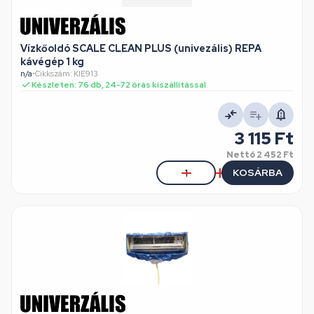
Vízkőoldó SCALE CLEAN PLUS (univezális) REPA
kávégép 1 kg
n/a
•
Cikkszám: KIE913
Készleten: 76 db, 24-72 órás kiszállítással
3 115 Ft
Nettó
2 452 Ft
KOSÁRBA