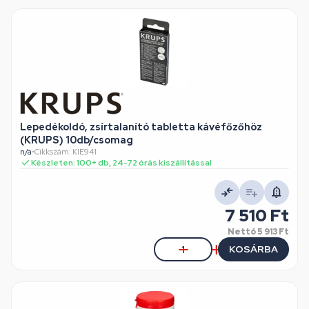
Lepedékoldó, zsírtalanító tabletta kávéfőzőhöz
(KRUPS) 10db/csomag
n/a
•
Cikkszám: KIE941
Készleten: 100+ db, 24-72 órás kiszállítással
7 510 Ft
Nettó
5 913 Ft
KOSÁRBA