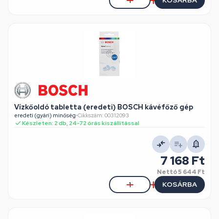
KOSÁRBA
Vízkőoldó tabletta (eredeti) BOSCH kávéfőző gép
eredeti (gyári) minőség
•
Cikkszám: 00312093
Készleten: 2 db, 24-72 órás kiszállítással
7 168 Ft
Nettó
5 644 Ft
KOSÁRBA