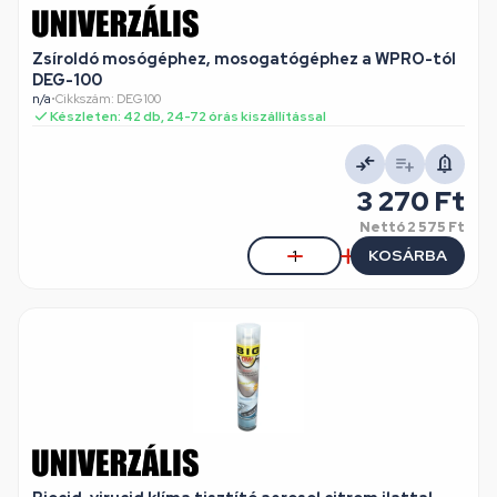
Zsíroldó mosógéphez, mosogatógéphez a WPRO-tól
DEG-100
n/a
•
Cikkszám: DEG100
Készleten: 42 db, 24-72 órás kiszállítással
3 270 Ft
Nettó
2 575 Ft
KOSÁRBA