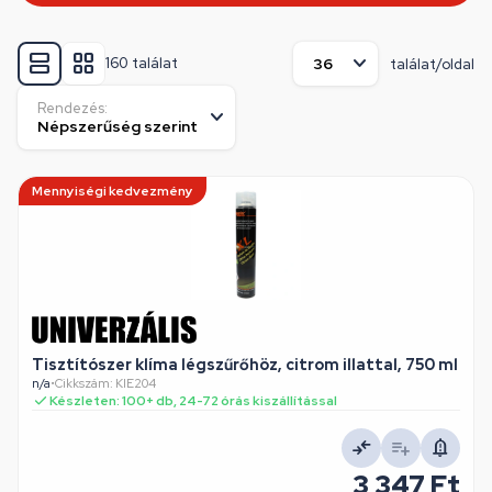
160 találat
találat/oldal
Rendezés:
Mennyiségi kedvezmény
Tisztítószer klíma légszűrőhöz, citrom illattal, 750 ml
n/a
•
Cikkszám: KIE204
Készleten: 100+ db, 24-72 órás kiszállítással
3 347 Ft