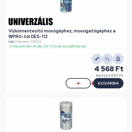
Vízkőmentesítő mosógéphez, mosogatógéphez a
WPRO-tól DES-112
n/a
•
Cikkszám: DES112
Készleten: 41 db, 24-72 órás kiszállítással
4 568 Ft
Nettó
3 597 Ft
KOSÁRBA