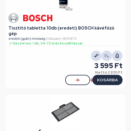
Tisztító tabletta 10db (eredeti) BOSCH kávéfőző
gép
eredeti (gyári) minőség
•
Cikkszám: 00311973
Készleten: 1 db, 24-72 órás kiszállítással
3 595 Ft
Nettó
2 830 Ft
KOSÁRBA