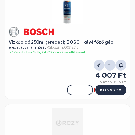
Vízkőoldó 250ml (eredeti) BOSCH kávéfőző gép
eredeti (gyári) minőség
•
Cikkszám: 00312010
Készleten: 1 db, 24-72 órás kiszállítással
4 007 Ft
Nettó
3 155 Ft
KOSÁRBA