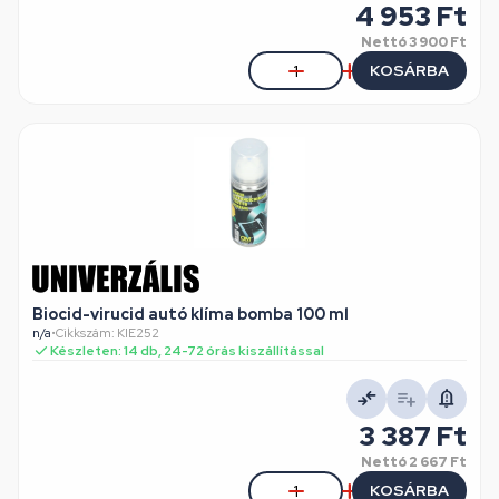
4 953 Ft
Nettó
3 900 Ft
KOSÁRBA
Biocid-virucid autó klíma bomba 100 ml
n/a
•
Cikkszám: KIE252
Készleten: 14 db, 24-72 órás kiszállítással
3 387 Ft
Nettó
2 667 Ft
KOSÁRBA