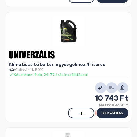
Klímatisztító beltéri egységekhez 4 literes
n/a
•
Cikkszám: KIE209
Készleten: 4 db, 24-72 órás kiszállítással
10 743 Ft
Nettó
8 459 Ft
KOSÁRBA