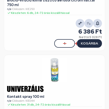
Biocid-virucid klíma tisztító aerosol citrom ilattal
750 ml
n/a
•
Cikkszám: KIE250
Készleten: 6 db, 24-72 órás kiszállítással
6 386 Ft
Nettó
5 028 Ft
KOSÁRBA
Kontakt spray 100 ml
n/a
•
Cikkszám: KIE044
Készleten: 31 db, 24-72 órás kiszállítással