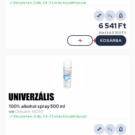
Készleten: 3 db, 24-72 órás kiszállítással
6 541 Ft
Nettó
5 150 Ft
KOSÁRBA
100% alkohol spray 500 ml
n/a
•
Cikkszám: KIE253
Készleten: 9 db, 24-72 órás kiszállítással