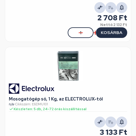
2 708 Ft
Nettó
2 132 Ft
KOSÁRBA
Mosogatógép só, 1 Kg, az ELECTROLUX-tól
n/a
•
Cikkszám: E6DMU101
Készleten: 5 db, 24-72 órás kiszállítással
3 133 Ft