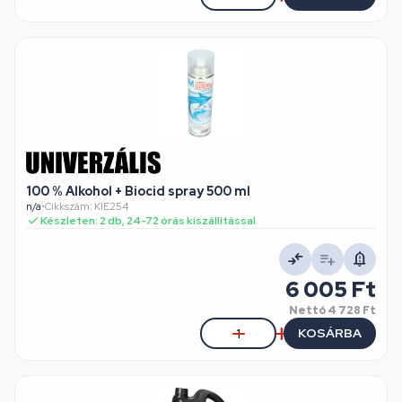
100 % Alkohol + Biocid spray 500 ml
n/a
•
Cikkszám: KIE254
Készleten: 2 db, 24-72 órás kiszállítással
6 005 Ft
Nettó
4 728 Ft
KOSÁRBA