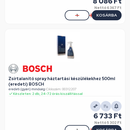
8 086 Ft
Nettó
6 367 Ft
KOSÁRBA
Zsírtalanító spray háztartási készülékekhez 500ml
(eredeti) BOSCH
eredeti (gyári) minőség
•
Cikkszám: 00312207
Készleten: 2 db, 24-72 órás kiszállítással
6 733 Ft
Nettó
5 302 Ft