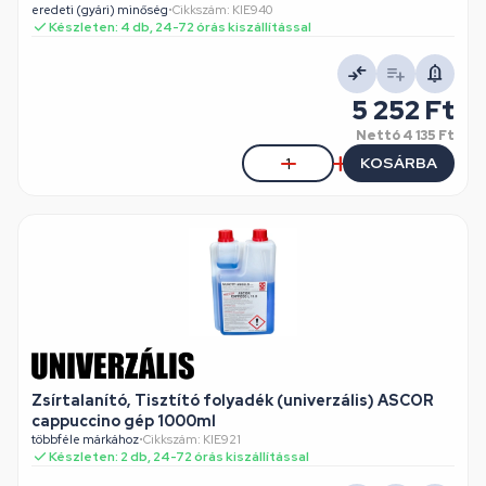
eredeti (gyári) minőség
•
Cikkszám: KIE940
Készleten: 4 db, 24-72 órás kiszállítással
5 252 Ft
Nettó
4 135 Ft
KOSÁRBA
Zsírtalanító, Tisztító folyadék (univerzális) ASCOR
cappuccino gép 1000ml
többféle márkához
•
Cikkszám: KIE921
Készleten: 2 db, 24-72 órás kiszállítással