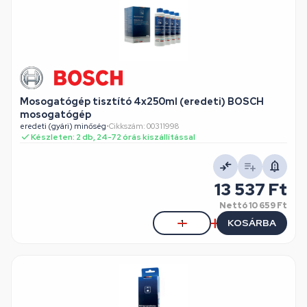
Mosogatógép tisztító 4x250ml (eredeti) BOSCH
mosogatógép
eredeti (gyári) minőség
•
Cikkszám: 00311998
Készleten: 2 db, 24-72 órás kiszállítással
13 537 Ft
Nettó
10 659 Ft
KOSÁRBA