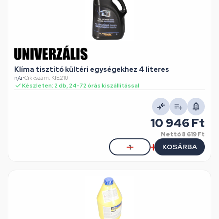
Klíma tisztító kültéri egységekhez 4 literes
n/a
•
Cikkszám: KIE210
Készleten: 2 db, 24-72 órás kiszállítással
10 946 Ft
Nettó
8 619 Ft
KOSÁRBA