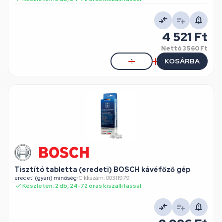
4 521 Ft
Nettó
3 560 Ft
KOSÁRBA
Tisztító tabletta (eredeti) BOSCH kávéfőző gép
eredeti (gyári) minőség
•
Cikkszám: 00311979
Készleten: 2 db, 24-72 órás kiszállítással