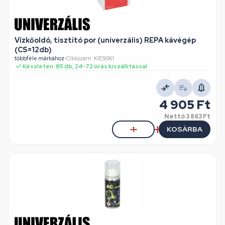
Vízkőoldó, tisztító por (univerzális) REPA kávégép
(CS=12db)
többféle márkához
•
Cikkszám: KIE9061
Készleten: 85 db, 24-72 órás kiszállítással
4 905 Ft
Nettó
3 863 Ft
KOSÁRBA