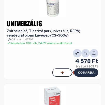
Zsírtalanító, Tisztító por (univezális, REPA)
vendéglátóipari kávégép (CS=900g)
n/a
•
Cikkszám: KIE907
Készleten: 100+ db, 24-72 órás kiszállítással
4 578 Ft
Nettó
3 605 Ft
KOSÁRBA