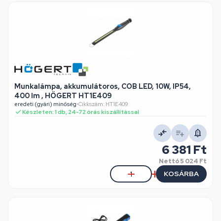
Munkalámpa, akkumulátoros, COB LED, 10W, IP54,
400 lm , HÖGERT HT1E409
eredeti (gyári) minőség
•
Cikkszám: HT1E409
Készleten: 1 db, 24-72 órás kiszállítással
6 381 Ft
Nettó
5 024 Ft
KOSÁRBA