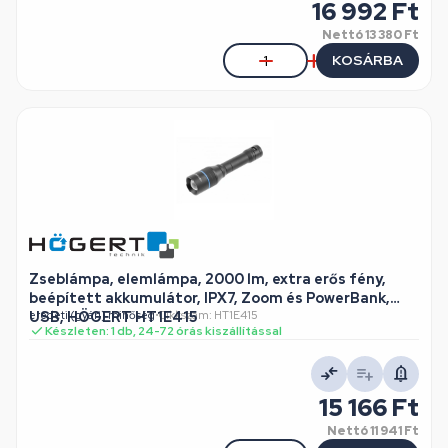
16 992 Ft
Nettó
13 380 Ft
KOSÁRBA
Zseblámpa, elemlámpa, 2000 lm, extra erős fény,
beépített akkumulátor, IPX7, Zoom és PowerBank,
USB, HÖGERT HT1E415
eredeti (gyári) minőség
•
Cikkszám: HT1E415
Készleten: 1 db, 24-72 órás kiszállítással
15 166 Ft
Nettó
11 941 Ft