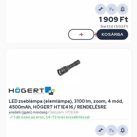
1 909 Ft
Nettó
1 503 Ft
KOSÁRBA
LED zseblámpa (elemlámpa), 3100 lm, zoom, 4 mód,
4500mAh, HÖGERT HT1E416 / RENDELÉSRE
eredeti (gyári) minőség
•
Cikkszám: HT1E416
1 db ezen az áron, 24-72 órás kiszállítással