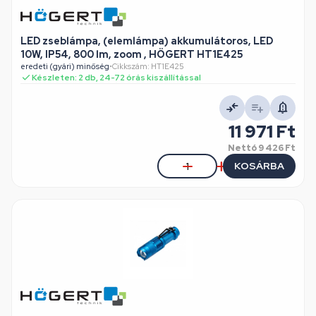
LED zseblámpa, (elemlámpa) akkumulátoros, LED
10W, IP54, 800 lm, zoom , HÖGERT HT1E425
eredeti (gyári) minőség
•
Cikkszám: HT1E425
Készleten: 2 db, 24-72 órás kiszállítással
11 971 Ft
Nettó
9 426 Ft
KOSÁRBA