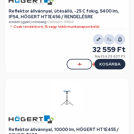
Reflektor állvánnyal, ütésálló, -25 C fokig, 5400 lm,
IP54, HÖGERT HT1E456 / RENDELÉSRE
eredeti (gyári) minőség
•
Cikkszám: 90604
Csak rendelésre, 15 vagy több munkanapon belül
32 559 Ft
Nettó
25 637 Ft
KOSÁRBA
Reflektor állvánnyal, 10000 lm, HÖGERT HT1E455 /