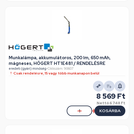
Munkalámpa, akkumulátoros, 200 lm, 650 mAh,
mágneses, HÖGERT HT1E481 / RENDELÉSRE
eredeti (gyári) minőség
•
Cikkszám: 90607
Csak rendelésre, 15 vagy több munkanapon belül
8 569 Ft
Nettó
6 748 Ft
KOSÁRBA