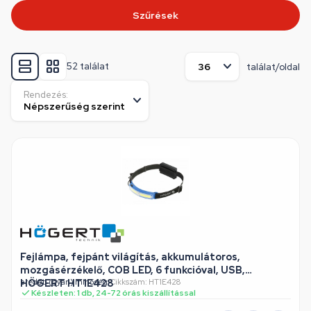
Szűrések
52 találat
találat/oldal
Rendezés:
Fejlámpa, fejpánt világítás, akkumulátoros,
mozgásérzékelő, COB LED, 6 funkcióval, USB,
HÖGERT HT1E428
eredeti (gyári) minőség
•
Cikkszám: HT1E428
Készleten: 1 db, 24-72 órás kiszállítással