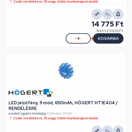
Csak rendelésre, 15 vagy több munkanapon belül
14 775 Ft
Nettó
11 633 Ft
KOSÁRBA
LED jelzőfény, 9 mód, 650mAh, HÖGERT HT1E404 /
RENDELÉSRE
eredeti (gyári) minőség
•
Cikkszám: 97031
Csak rendelésre, 15 vagy több munkanapon belül