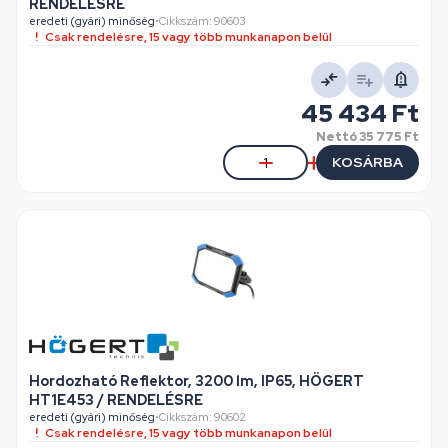
RENDELÉSRE
eredeti (gyári) minőség
•
Cikkszám: 90603
Csak rendelésre, 15 vagy több munkanapon belül
45 434 Ft
Nettó
35 775 Ft
KOSÁRBA
Hordozható Reflektor, 3200 lm, IP65, HÖGERT
HT1E453 / RENDELÉSRE
eredeti (gyári) minőség
•
Cikkszám: 90602
Csak rendelésre, 15 vagy több munkanapon belül