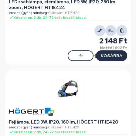
LED zseblámpa, elemlámpa, LED 5W, IP20, 250 lm
zoom , HÖGERT HT1E424
eredeti (gyári) minőség
•
Cikkszám: HT1E424
Készleten: 2 db, 24-72 órás kiszállítással
2 148 Ft
Nettó
1 692 Ft
KOSÁRBA
Fejlámpa, LED 3W, IP20, 160 lm, HÖGERT HT1E420
eredeti (gyári) minőség
•
Cikkszám: HT1E420
Készleten: 2 db, 24-72 órás kiszállítással