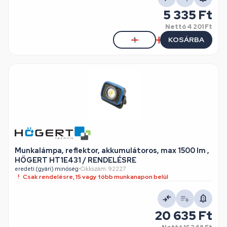
5 335 Ft
Nettó
4 201 Ft
KOSÁRBA
Munkalámpa, reflektor, akkumulátoros, max 1500 lm ,
HÖGERT HT1E431 / RENDELÉSRE
eredeti (gyári) minőség
•
Cikkszám: 92227
Csak rendelésre, 15 vagy több munkanapon belül
20 635 Ft