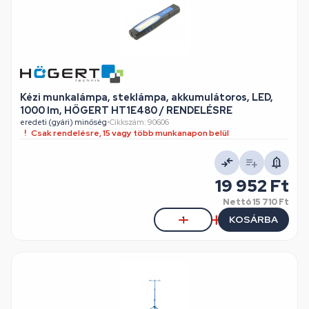
Kézi munkalámpa, steklámpa, akkumulátoros, LED,
1000 lm, HÖGERT HT1E480 / RENDELÉSRE
eredeti (gyári) minőség
•
Cikkszám: 90606
Csak rendelésre, 15 vagy több munkanapon belül
19 952 Ft
Nettó
15 710 Ft
KOSÁRBA