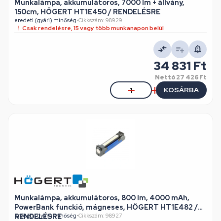
Munkalámpa, akkumulátoros, 7000 lm + állvány,
150cm, HÖGERT HT1E450 / RENDELÉSRE
eredeti (gyári) minőség
•
Cikkszám: 98929
Csak rendelésre, 15 vagy több munkanapon belül
34 831 Ft
Nettó
27 426 Ft
KOSÁRBA
Munkalámpa, akkumulátoros, 800 lm, 4000 mAh,
PowerBank funckió, mágneses, HÖGERT HT1E482 /
RENDELÉSRE
eredeti (gyári) minőség
•
Cikkszám: 98927