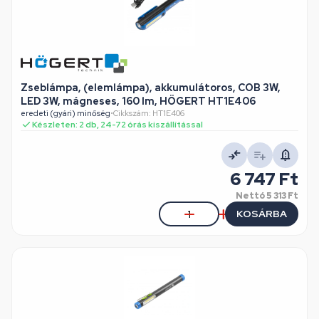
Zseblámpa, (elemlámpa), akkumulátoros, COB 3W,
LED 3W, mágneses, 160 lm, HÖGERT HT1E406
eredeti (gyári) minőség
•
Cikkszám: HT1E406
Készleten: 2 db, 24-72 órás kiszállítással
6 747 Ft
Nettó
5 313 Ft
KOSÁRBA