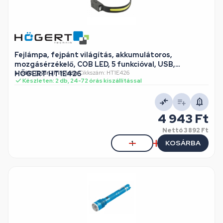
Fejlámpa, fejpánt világítás, akkumulátoros,
mozgásérzékelő, COB LED, 5 funkcióval, USB,
HÖGERT HT1E426
eredeti (gyári) minőség
•
Cikkszám: HT1E426
Készleten: 2 db, 24-72 órás kiszállítással
4 943 Ft
Nettó
3 892 Ft
KOSÁRBA