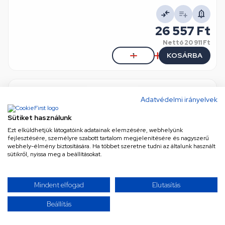
26 557 Ft
Nettó
20 911 Ft
KOSÁRBA
Adatvédelmi irányelvek
Sütiket használunk
Ezt elküldhetjük látogatóink adatainak elemzésére, webhelyünk
fejlesztésére, személyre szabott tartalom megjelenítésére és nagyszerű
webhely-élmény biztosítására. Ha többet szeretne tudni az általunk használt
sütikről, nyissa meg a beállításokat.
Munkalámpa, akkumulátoros, 7000 lm, 4000 mAh,
IP54, HÖGERT HT1E452 / RENDELÉSRE
eredeti (gyári) minőség
•
Cikkszám: 90601
Mindent elfogad
Elutasítás
Csak rendelésre, 15 vagy több munkanapon belül
Beállítás