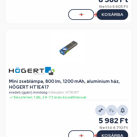
Nettó
6 605 Ft
KOSÁRBA
Mini zseblámpa, 800 lm, 1200 mAh, alumínium ház,
HÖGERT HT1E417
eredeti (gyári) minőség
•
Cikkszám: HT1E417
Készleten: 1 db, 24-72 órás kiszállítással
5 982 Ft
Nettó
4 710 Ft
KOSÁRBA