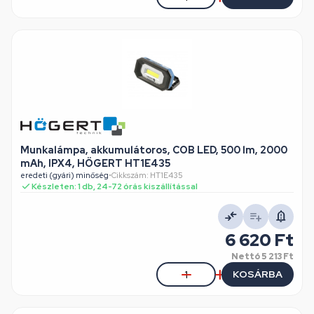
Munkalámpa, akkumulátoros, COB LED, 500 lm, 2000
mAh, IPX4, HÖGERT HT1E435
eredeti (gyári) minőség
•
Cikkszám: HT1E435
Készleten: 1 db, 24-72 órás kiszállítással
6 620 Ft
Nettó
5 213 Ft
KOSÁRBA