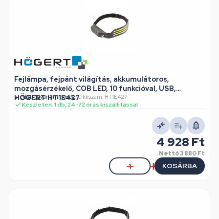
Fejlámpa, fejpánt világítás, akkumulátoros,
mozgásérzékelő, COB LED, 10 funkcióval, USB,
HÖGERT HT1E427
eredeti (gyári) minőség
•
Cikkszám: HT1E427
Készleten: 1 db, 24-72 órás kiszállítással
4 928 Ft
Nettó
3 880 Ft
KOSÁRBA