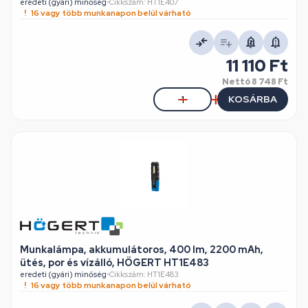
eredeti (gyári) minőség
•
Cikkszám: HT1E407
16 vagy több munkanapon belül várható
11 110 Ft
Nettó
8 748 Ft
KOSÁRBA
Munkalámpa, akkumulátoros, 400 lm, 2200 mAh,
ütés, por és vízálló, HÖGERT HT1E483
eredeti (gyári) minőség
•
Cikkszám: HT1E483
16 vagy több munkanapon belül várható