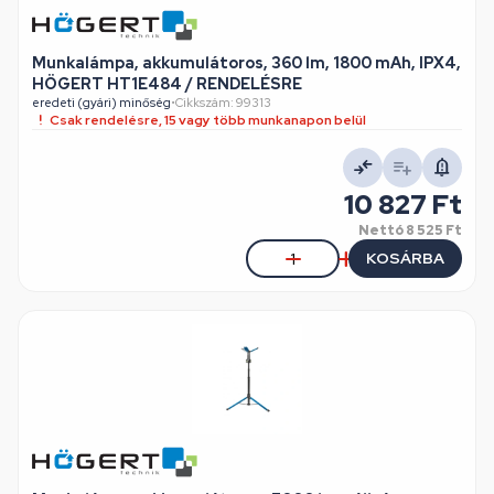
Munkalámpa, akkumulátoros, 360 lm, 1800 mAh, IPX4,
HÖGERT HT1E484 / RENDELÉSRE
eredeti (gyári) minőség
•
Cikkszám: 99313
Csak rendelésre, 15 vagy több munkanapon belül
10 827 Ft
Nettó
8 525 Ft
KOSÁRBA