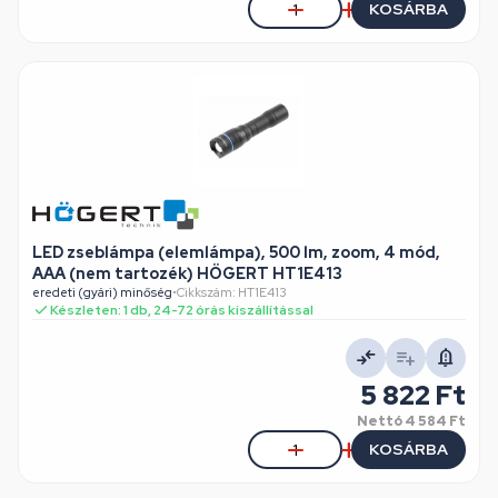
KOSÁRBA
LED zseblámpa (elemlámpa), 500 lm, zoom, 4 mód,
AAA (nem tartozék) HÖGERT HT1E413
eredeti (gyári) minőség
•
Cikkszám: HT1E413
Készleten: 1 db, 24-72 órás kiszállítással
5 822 Ft
Nettó
4 584 Ft
KOSÁRBA