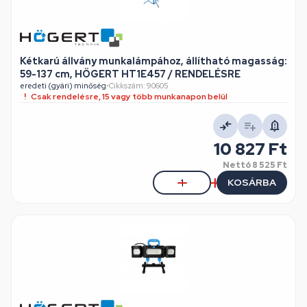
Kétkarú állvány munkalámpához, állítható magasság:
59-137 cm, HÖGERT HT1E457 / RENDELÉSRE
eredeti (gyári) minőség
•
Cikkszám: 90605
Csak rendelésre, 15 vagy több munkanapon belül
10 827 Ft
Nettó
8 525 Ft
KOSÁRBA