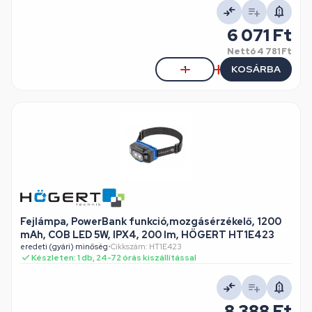
6 071 Ft
Nettó
4 781 Ft
KOSÁRBA
Fejlámpa, PowerBank funkció,mozgásérzékelő, 1200
mAh, COB LED 5W, IPX4, 200 lm, HÖGERT HT1E423
eredeti (gyári) minőség
•
Cikkszám: HT1E423
Készleten: 1 db, 24-72 órás kiszállítással
8 388 Ft