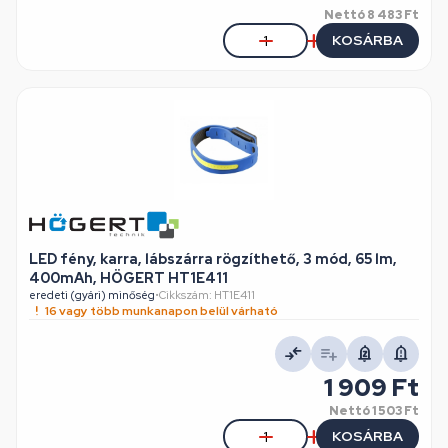
Nettó
8 483 Ft
KOSÁRBA
LED fény, karra, lábszárra rögzíthető, 3 mód, 65 lm,
400mAh, HÖGERT HT1E411
eredeti (gyári) minőség
•
Cikkszám: HT1E411
16 vagy több munkanapon belül várható
1 909 Ft
Nettó
1 503 Ft
KOSÁRBA