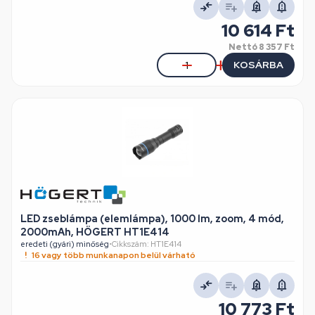
10 614 Ft
Nettó
8 357 Ft
KOSÁRBA
LED zseblámpa (elemlámpa), 1000 lm, zoom, 4 mód,
2000mAh, HÖGERT HT1E414
eredeti (gyári) minőség
•
Cikkszám: HT1E414
16 vagy több munkanapon belül várható
10 773 Ft