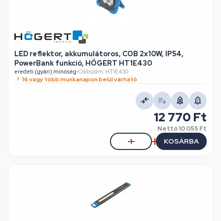
LED reflektor, akkumulátoros, COB 2x10W, IP54,
PowerBank funkció, HÖGERT HT1E430
eredeti (gyári) minőség
•
Cikkszám: HT1E430
16 vagy több munkanapon belül várható
12 770 Ft
Nettó
10 055 Ft
KOSÁRBA