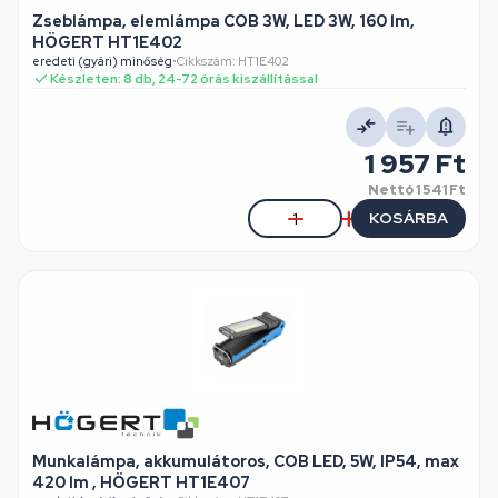
Zseblámpa, elemlámpa COB 3W, LED 3W, 160 lm,
HÖGERT HT1E402
eredeti (gyári) minőség
•
Cikkszám: HT1E402
Készleten: 8 db, 24-72 órás kiszállítással
1 957 Ft
Nettó
1 541 Ft
KOSÁRBA
Munkalámpa, akkumulátoros, COB LED, 5W, IP54, max
420 lm , HÖGERT HT1E407