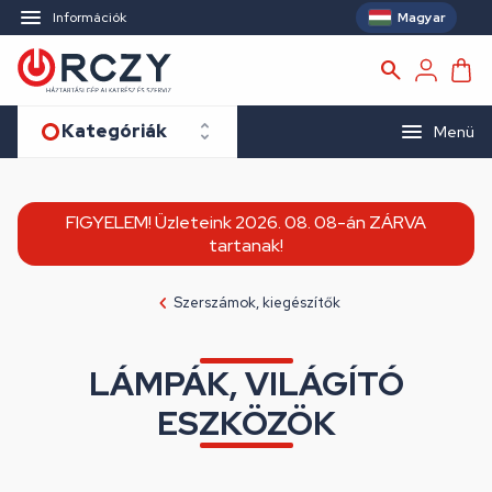
Magyar
Információk
Kategóriák
Menü
FIGYELEM! Üzleteink 2026. 08. 08-án ZÁRVA
tartanak!
Szerszámok, kiegészítők
LÁMPÁK, VILÁGÍTÓ
ESZKÖZÖK