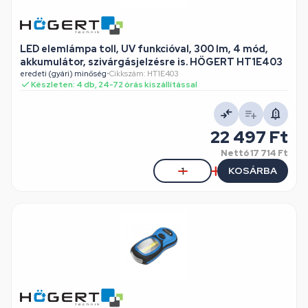
LED elemlámpa toll, UV funkcióval, 300 lm, 4 mód,
akkumulátor, szivárgásjelzésre is. HÖGERT HT1E403
eredeti (gyári) minőség
•
Cikkszám: HT1E403
Készleten: 4 db, 24-72 órás kiszállítással
22 497 Ft
Nettó
17 714 Ft
KOSÁRBA