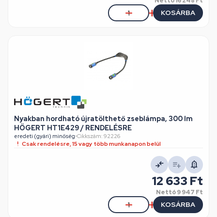
Nettó
16 248 Ft
KOSÁRBA
Nyakban hordható újratölthető zseblámpa, 300 lm
HÖGERT HT1E429 / RENDELÉSRE
eredeti (gyári) minőség
•
Cikkszám: 92226
Csak rendelésre, 15 vagy több munkanapon belül
12 633 Ft
Nettó
9 947 Ft
KOSÁRBA