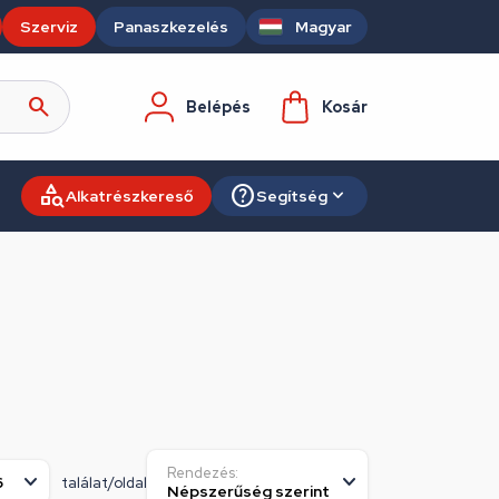
Szerviz
Panaszkezelés
Magyar
Belépés
Kosár
Alkatrészkereső
Segítség
Rendezés:
találat/oldal