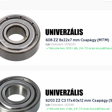
608 ZZ 8x22x7 mm Csapágy (MTM)
n/a
•
Cikkszám: UCS0251
Készleten: 100+ db, 24-72 órás kiszállítás
6203 ZZ C3 17x40x12 mm Csapágy (
n/a
•
Cikkszám: UCS381
Készleten: 2 db, 24-72 órás kiszállítással