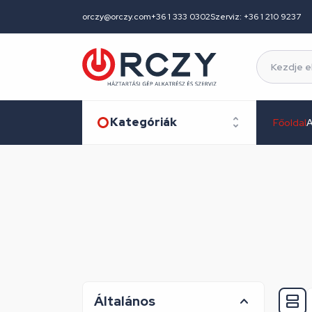
orczy@orczy.com
+36 1 333 0302
Szerviz: +36 1 210 9237
Kategóriák
Főoldal
A
Általános