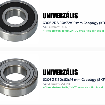
6306 2RS 30x72x19 mm Csapágy (KB
n/a
•
Cikkszám: UCS632
Készleten: 18 db, 24-72 órás kiszállítással
6206 ZZ 30x62x16 mm Csapágy (SKF
n/a
•
Cikkszám: UCS443
Készleten: 9 db, 24-72 órás kiszállítással