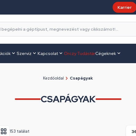
Karrier
kciók
Szerviz
Kapcsolat
Orczy Tudástár
Cégeknek
Kezdőoldal
Csapágyak
CSAPÁGYAK
153 találat