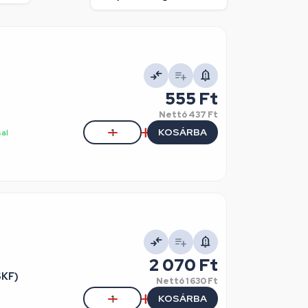
555 Ft
Nettó
437 Ft
KOSÁRBA
sal
2 070 Ft
SKF)
Nettó
1 630 Ft
KOSÁRBA