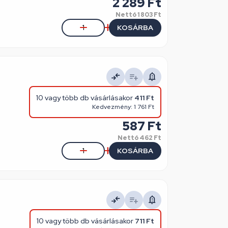
2 289 Ft
Nettó
1 803 Ft
KOSÁRBA
10 vagy több db vásárlásakor
411 Ft
Kedvezmény: 1 761 Ft
587 Ft
Nettó
462 Ft
KOSÁRBA
10 vagy több db vásárlásakor
711 Ft