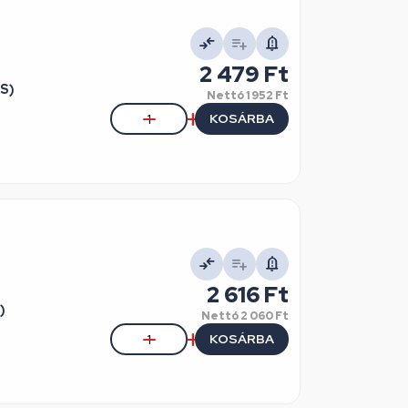
2 479 Ft
S)
Nettó
1 952 Ft
KOSÁRBA
2 616 Ft
)
Nettó
2 060 Ft
KOSÁRBA