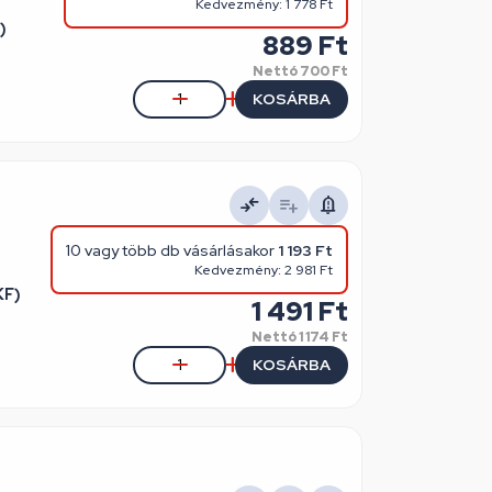
Kedvezmény: 1 778 Ft
)
889 Ft
Nettó
700 Ft
KOSÁRBA
10 vagy több db vásárlásakor
1 193 Ft
Kedvezmény: 2 981 Ft
KF)
1 491 Ft
Nettó
1 174 Ft
KOSÁRBA