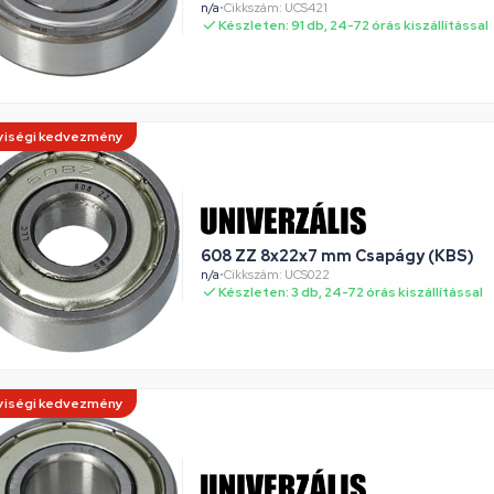
n/a
•
Cikkszám: UCS421
Készleten: 91 db, 24-72 órás kiszállítással
iségi kedvezmény
608 ZZ 8x22x7 mm Csapágy (KBS)
n/a
•
Cikkszám: UCS022
Készleten: 3 db, 24-72 órás kiszállítással
iségi kedvezmény