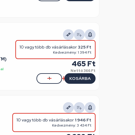
10 vagy több db vásárlásakor
325 Ft
Kedvezmény: 1 394 Ft
TM)
465 Ft
sal
Nettó
366 Ft
KOSÁRBA
10 vagy több db vásárlásakor
1 946 Ft
Kedvezmény: 3 434 Ft
)