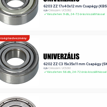
6203 ZZ 17x40x12 mm Csapágy (KBS
n/a
•
Cikkszám: UCS382
Készleten: 9 db, 24-72 órás kiszállítással
iségi kedvezmény
6202 ZZ C3 15x35x11 mm Csapágy (S
n/a
•
Cikkszám: UCS361
Készleten: 56 db, 24-72 órás kiszállítással