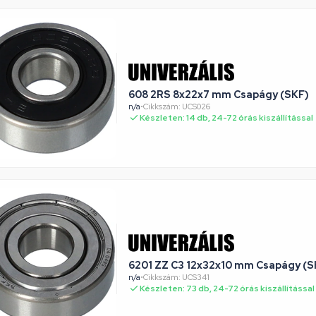
608 2RS 8x22x7 mm Csapágy (SKF)
n/a
•
Cikkszám: UCS026
Készleten: 14 db, 24-72 órás kiszállítással
6201 ZZ C3 12x32x10 mm Csapágy (S
n/a
•
Cikkszám: UCS341
Készleten: 73 db, 24-72 órás kiszállítással