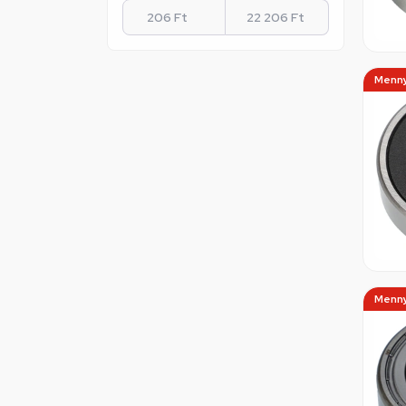
Menny
Menny