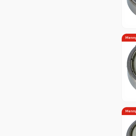
Menny
Menny