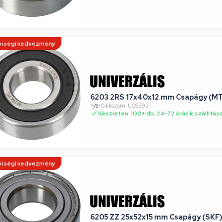
iségi kedvezmény
6203 2RS 17x40x12 mm Csapágy (M
n/a
•
Cikkszám: UCS3921
Készleten: 100+ db, 24-72 órás kiszállítás
iségi kedvezmény
6205 ZZ 25x52x15 mm Csapágy (SKF