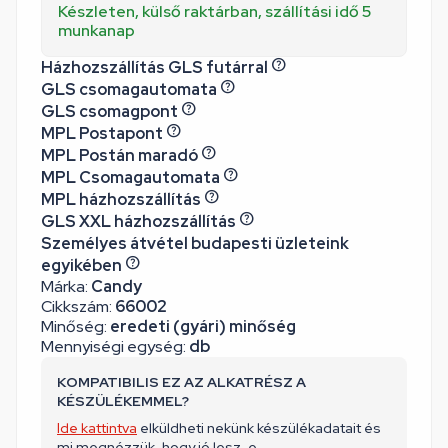
Készleten, külső raktárban, szállítási idő 5
munkanap
Házhozszállítás GLS futárral
GLS csomagautomata
GLS csomagpont
MPL Postapont
MPL Postán maradó
MPL Csomagautomata
MPL házhozszállítás
GLS XXL házhozszállítás
Személyes átvétel budapesti üzleteink
egyikében
Márka:
Candy
Cikkszám:
66002
Minőség:
eredeti (gyári) minőség
Mennyiségi egység:
db
KOMPATIBILIS EZ AZ ALKATRÉSZ A
KÉSZÜLÉKEMMEL?
Ide kattintva
elküldheti nekünk készülékadatait és
mi megnézzük, hogy jó lesz-e.