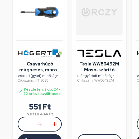
Csavarhúzó
Tesla WW86492M
mágneses, marok,
Mosó-szárító
csillag fejű, PH2 x
felújított/szépséghibás
eredeti (gyári) minőség
•
utángyártott minőség
•
e
Cikkszám: HT1S028
Cikkszám: WW86492M
C
38 mm szár,
HÖGERT HT1S028
Készleten: 2 db, 24-
72 órás kiszállítással
551
Ft
Nettó
434
Ft