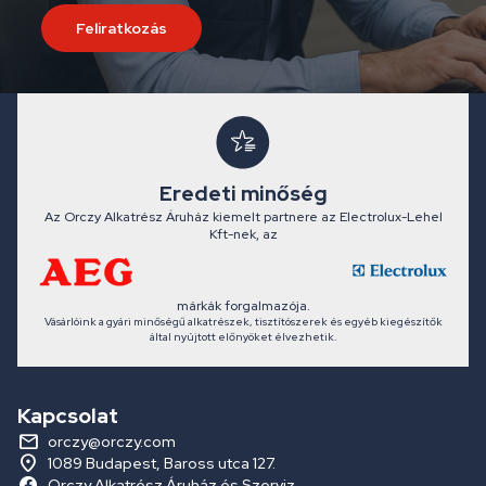
Feliratkozás
Eredeti minőség
Az Orczy Alkatrész Áruház kiemelt partnere az Electrolux-Lehel
Kft-nek, az
márkák forgalmazója.
Vásárlóink a gyári minőségű alkatrészek, tisztítószerek és egyéb kiegészítők
által nyújtott előnyöket élvezhetik.
Kapcsolat
orczy@orczy.com
1089 Budapest, Baross utca 127.
Orczy Alkatrész Áruház és Szerviz