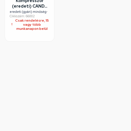
Kompresszor
(eredeti) CANDY
szárítógép
eredeti (gyári) minőség
•
Cikkszám: 66002
Csak rendelésre, 15
vagy több
munkanapon belül