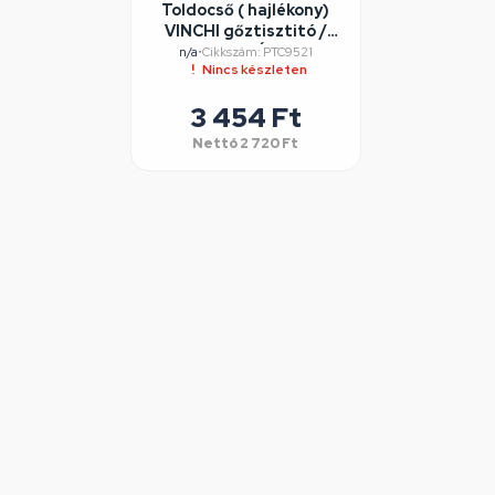
Toldocső ( hajlékony)
VINCHI gőztisztitó /
RENDELÉSRE
n/a
•
Cikkszám: PTC9521
Nincs készleten
3 454 Ft
Nettó
2 720 Ft