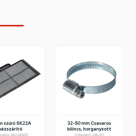
n szűrő SK22A
32-50 mm Csavaros
kézszárító
bilincs, horganyzott
kszám: SK22ANSZ
•
Cikkszám: UBL017