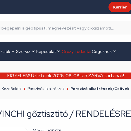
Karrier
kciók
Szerviz
Kapcsolat
Orczy Tudástár
Cégeknek
FIGYELEM! Üzleteink 2026. 08. 08-án ZÁRVA tartanak!
Kezdőoldal
Porszívó alkatrészek
Porszívó alkatrészek/Csövek
 VINCHI gőztisztitó / RENDELÉSRE
Márka:
Vinchi