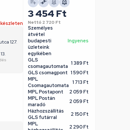
3 454
Ft
Nettó
2 720
Ft
 készleten
Személyes
átvétel
budapesti
Ingyenes
utca 127.
üzleteink
egyikében
13.
GLS
edés
1 389 Ft
csomagautomata
GLS csomagpont
1 590 Ft
MPL
1 713 Ft
Csomagautomata
MPL Postapont
2 059 Ft
MPL Postán
2 059 Ft
maradó
Házhozszállítás
2 150 Ft
GLS futárral
MPL
2 290 Ft