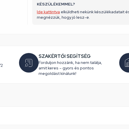
KÉSZÜLÉKEMMEL?
Ide kattintva
elküldheti nekünk készülékadatait é
megnézzük, hogy jó lesz-e.
SZAKÉRTŐI SEGÍTSÉG
Forduljon hozzánk, ha nem találja,
72
amit keres – gyors és pontos
megoldást kínálunk!