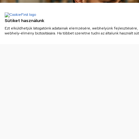
Sütiket használunk
Ezt elküldhetjük látogatóink adatainak elemzésére, webhelyünk fejlesztésére
webhely-élmény biztosítására. Ha többet szeretne tudni az általunk használt süti
Toldocső ( hajlékony) VINCHI gőzt
Kapc
or
10
Eredeti minőség
Or
Az Orczy Alkatrész Áruház kiemelt
Sz
partnere az Electrolux-Lehel Kft-