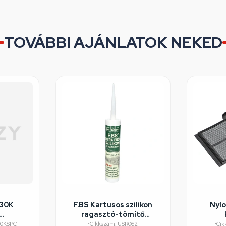
TOVÁBBI AJÁNLATOK NEKED
230K
F.BS Kartusos szilikon
Nylo
ragasztó-tömítő
éghibás
310ml/színtelen FBS
30KSPC
•
Cikkszám: USR062
•
Cik