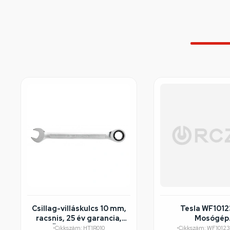
Csillag-villáskulcs 10 mm,
Tesla WF101
racsnis, 25 év garancia,
Mosógép
HÖGERT HT1R010
felújított/széps
•
Cikkszám: HT1R010
•
Cikkszám: WF1012