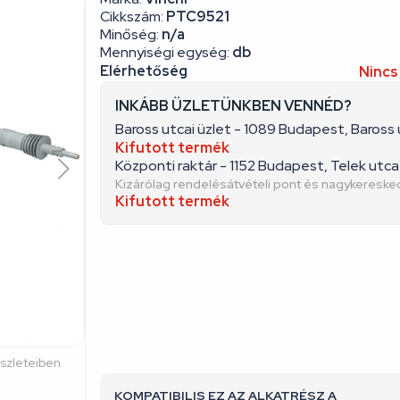
Cikkszám:
PTC9521
Minőség:
n/a
Mennyiségi egység:
db
Elérhetőség
Nincs
INKÁBB ÜZLETÜNKBEN VENNÉD?
Baross utcai üzlet - 1089 Budapest, Baross 
Kifutott termék
Központi raktár - 1152 Budapest, Telek utca 
Kizárólag rendelésátvételi pont és nagykeresk
Kifutott termék
észleteiben
KOMPATIBILIS EZ AZ ALKATRÉSZ A