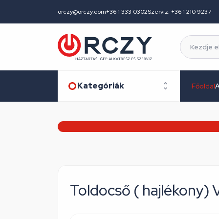
orczy@orczy.com
+36 1 333 0302
Szerviz: +36 1 210 9237
Kategóriák
Főoldal
A
Toldocső ( hajlékony)