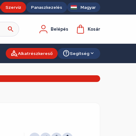
Szerviz
Panaszkezelés
Magyar
Belépés
Kosár
Alkatrészkereső
Segítség