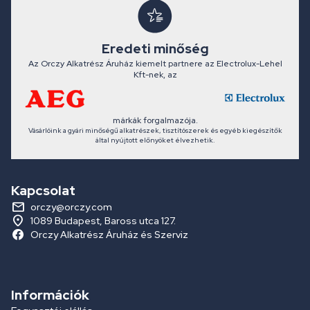
Eredeti minőség
Az Orczy Alkatrész Áruház kiemelt partnere az Electrolux-Lehel
Kft-nek, az
márkák forgalmazója.
Vásárlóink a gyári minőségű alkatrészek, tisztítószerek és egyéb kiegészítők
által nyújtott előnyöket élvezhetik.
Kapcsolat
orczy@orczy.com
1089 Budapest, Baross utca 127.
Orczy Alkatrész Áruház és Szerviz
Információk