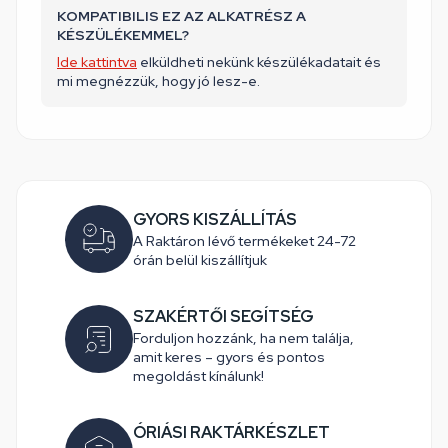
KOMPATIBILIS EZ AZ ALKATRÉSZ A
KÉSZÜLÉKEMMEL?
Ide kattintva
elküldheti nekünk készülékadatait és
mi megnézzük, hogy jó lesz-e.
GYORS KISZÁLLÍTÁS
A Raktáron lévő termékeket 24-72
órán belül kiszállítjuk
SZAKÉRTŐI SEGÍTSÉG
Forduljon hozzánk, ha nem találja,
amit keres – gyors és pontos
megoldást kínálunk!
ÓRIÁSI RAKTÁRKÉSZLET