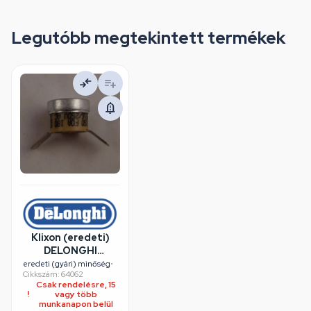
Legutóbb megtekintett termékek
Klixon (eredeti)
DELONGHI
olajradiátor /
eredeti (gyári) minőség
•
Cikkszám: 64062
RENDELÉSRE
Csak rendelésre, 15
vagy több
munkanapon belül