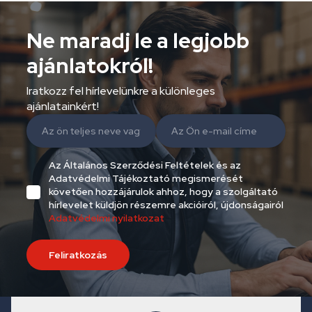
Ne maradj le a legjobb
ajánlatokról!
Iratkozz fel hírlevelünkre a különleges
ajánlatainkért!
Az Általános Szerződési Feltételek és az
Adatvédelmi Tájékoztató megismerését
követően hozzájárulok ahhoz, hogy a szolgáltató
hírlevelet küldjön részemre akcióiról, újdonságairól
Adatvédelmi nyilatkozat
Feliratkozás