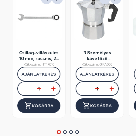
Csillag-villáskulcs
3 Személyes
10 mm, racsnis, 25
kávéfőző
év garancia,
alumínium dobozos
•
Cikkszám: HT1R010
•
Cikkszám: GKA005
HÖGERT HT1R010
AJÁNLATKÉRÉS
AJÁNLATKÉRÉS
KOSÁRBA
KOSÁRBA