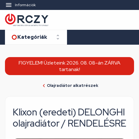
Információk
Kategóriák
FIGYELEM! Üzleteink 2026. 08. 08-án ZÁRVA
tartanak!
Olajradiátor alkatrészek
Klixon (eredeti) DELONGHI
olajradiátor / RENDELÉSRE