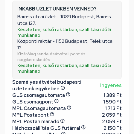
INKÁBB ÜZLETÜNKBEN VENNÉD?
Baross utcai üzlet - 1089 Budapest, Baross
utca 127.
Készleten, külső raktárban, szállítási idő 5
munkanap
Központi raktár - 1152 Budapest, Telek utca
13.
Kizárólag rendelésátvételi pont és
nagykereskedés
Készleten, külső raktárban, szállítási idő 5
munkanap
Személyes átvétel budapesti
Ingyenes
üzleteink egyikében
GLS csomagautomata
1 389 Ft
GLS csomagpont
1 590 Ft
MPL Csomagautomata
1 713 Ft
MPL Postapont
2 059 Ft
MPL Postán maradó
2 059 Ft
Házhozszállítás GLS futárral
2 150 Ft