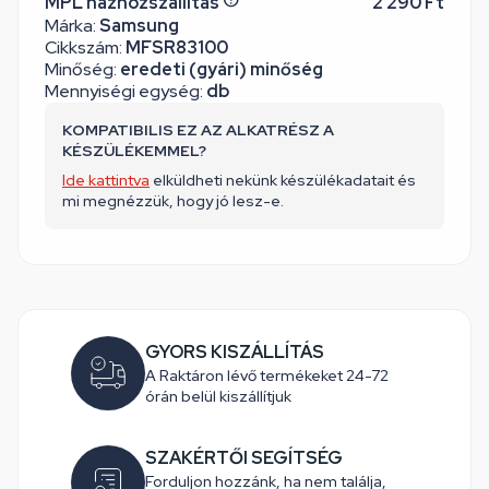
MPL házhozszállítás
2 290 Ft
Márka:
Samsung
Cikkszám:
MFSR83100
Minőség:
eredeti (gyári) minőség
Mennyiségi egység:
db
KOMPATIBILIS EZ AZ ALKATRÉSZ A
KÉSZÜLÉKEMMEL?
Ide kattintva
elküldheti nekünk készülékadatait és
mi megnézzük, hogy jó lesz-e.
GYORS KISZÁLLÍTÁS
A Raktáron lévő termékeket 24-72
órán belül kiszállítjuk
SZAKÉRTŐI SEGÍTSÉG
Forduljon hozzánk, ha nem találja,