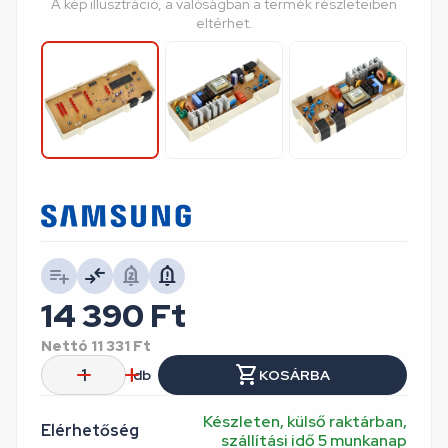
A kép illusztráció, a valóságban a termék részleteiben
eltérhet.
14 390
Ft
Nettó
11 331
Ft
db
KOSÁRBA
Készleten, külső raktárban,
Elérhetőség
szállítási idő 5 munkanap