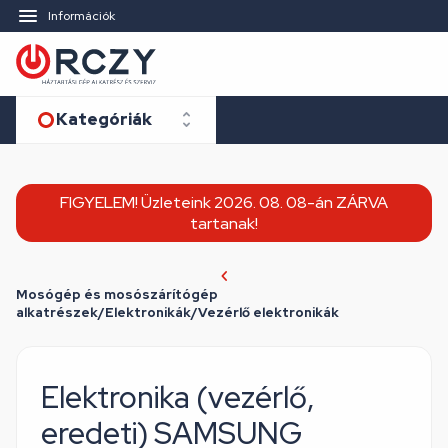
Információk
Kategóriák
FIGYELEM! Üzleteink 2026. 08. 08-án ZÁRVA
tartanak!
Mosógép és mosószárítógép
alkatrészek/Elektronikák/Vezérlő elektronikák
Elektronika (vezérlő,
eredeti) SAMSUNG