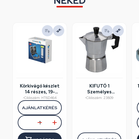
NEKED
Körkivágó készlet
KIFUTÓ 1
14 részes, 19-
Személyes
75mm, műanyag
kávéfőző
•
Cikkszám: HT6D464
•
Cikkszám: 23809
koffer, HÖGERT
aluminium
AJÁNLATKÉRÉS
HT6D464
dobozos, Perfect
Home