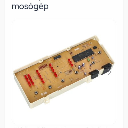
mosógép