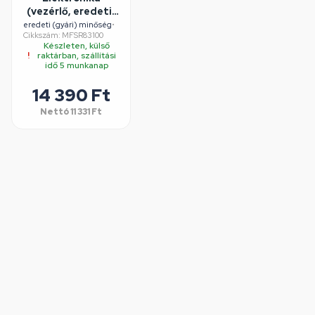
(vezérlő, eredeti)
SAMSUNG
eredeti (gyári) minőség
•
Cikkszám: MFSR83100
mosógép
Készleten, külső
raktárban, szállítási
idő 5 munkanap
14 390 Ft
Nettó
11 331 Ft