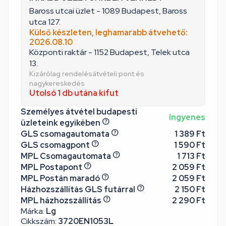
Baross utcai üzlet - 1089 Budapest, Baross
utca 127.
Külső készleten, leghamarabb átvehető:
2026.08.10
Központi raktár - 1152 Budapest, Telek utca
13.
Kizárólag rendelésátvételi pont és
nagykereskedés
Utolsó 1 db utána kifut
Személyes átvétel budapesti
Ingyenes
üzleteink egyikében
GLS csomagautomata
1 389 Ft
GLS csomagpont
1 590 Ft
MPL Csomagautomata
1 713 Ft
MPL Postapont
2 059 Ft
MPL Postán maradó
2 059 Ft
Házhozszállítás GLS futárral
2 150 Ft
MPL házhozszállítás
2 290 Ft
Márka:
Lg
Cikkszám:
3720EN1053L