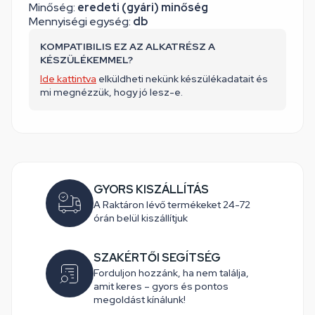
Minőség:
eredeti (gyári) minőség
Mennyiségi egység:
db
KOMPATIBILIS EZ AZ ALKATRÉSZ A
KÉSZÜLÉKEMMEL?
Ide kattintva
elküldheti nekünk készülékadatait és
mi megnézzük, hogy jó lesz-e.
GYORS KISZÁLLÍTÁS
A Raktáron lévő termékeket 24-72
órán belül kiszállítjuk
SZAKÉRTŐI SEGÍTSÉG
Forduljon hozzánk, ha nem találja,
amit keres – gyors és pontos
megoldást kínálunk!