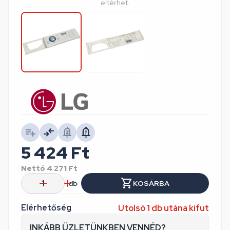
eltérhet.
5 424
Ft
Nettó
4 271
Ft
db
KOSÁRBA
Elérhetőség
Utolsó 1 db utána kifut
INKÁBB ÜZLETÜNKBEN VENNÉD?