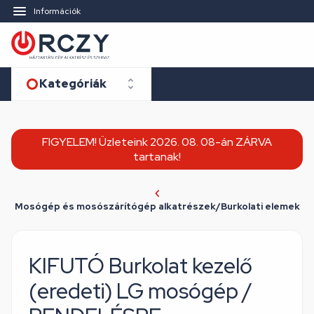
Információk
Kategóriák
FIGYELEM! Üzleteink 2026. 08. 08-án ZÁRVA
tartanak!
Mosógép és mosószárítógép alkatrészek/Burkolati elemek
KIFUTÓ Burkolat kezelő
(eredeti) LG mosógép /