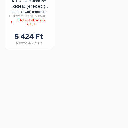
KIFUTÓ Burkolat
kezelő (eredeti)
LG mosógép /
eredeti (gyári) minőség
•
Cikkszám: 3720EN1053L
RENDELÉSRE
Utolsó 1 db utána
kifut
5 424 Ft
Nettó
4 271 Ft