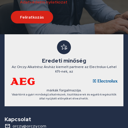
Adatvédelmi nyilatkozat
Feliratkozás
Eredeti minőség
Az Orczy Alkatrész Áruház kiemelt partnere az Electrolux-Lehel
Kft-nek, az
márkák forgalmazója.
Vásárlóink a gyári minőségű alkatrészek, tisztítószerek és egyéb kiegészítők
által nyújtott előnyöket élvezhetik.
Kapcsolat
orczy@orczy.com