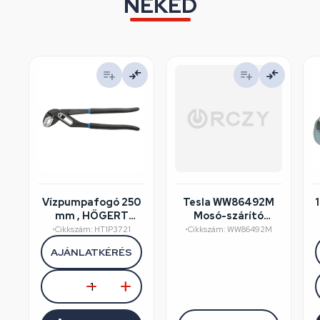
NEKED
Vízpumpafogó 250
Tesla WW86492M
mm , HÖGERT
Mosó-szárító
HT1P372
felújított/szépséghibás
•
Cikkszám: HT1P3721
•
Cikkszám: WW86492M
AJÁNLATKÉRÉS