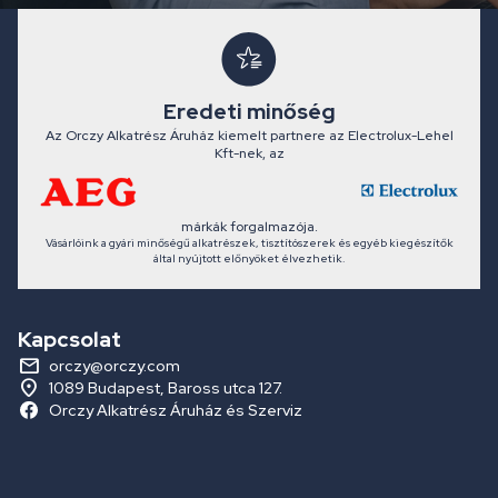
Eredeti minőség
Az Orczy Alkatrész Áruház kiemelt partnere az Electrolux-Lehel
Kft-nek, az
márkák forgalmazója.
Vásárlóink a gyári minőségű alkatrészek, tisztítószerek és egyéb kiegészítők
által nyújtott előnyöket élvezhetik.
Kapcsolat
orczy@orczy.com
1089 Budapest, Baross utca 127.
Orczy Alkatrész Áruház és Szerviz