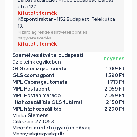
utca 127.
Kifutott termék
Központi raktár - 1152 Budapest, Telek utca
13.
Kizárólag rendelésátvételi pont és
nagykereskedés
Kifutott termék
Személyes átvétel budapesti
Ingyenes
üzleteink egyikében
GLS csomagautomata
1 389 Ft
GLS csomagpont
1 590 Ft
MPL Csomagautomata
1 713 Ft
MPL Postapont
2 059 Ft
MPL Postán maradó
2 059 Ft
Házhozszállítás GLS futárral
2 150 Ft
MPL házhozszállítás
2 290 Ft
Márka:
Siemens
Cikkszám:
273053
Minőség:
eredeti (gyári) minőség
Mennyiségi egység:
db