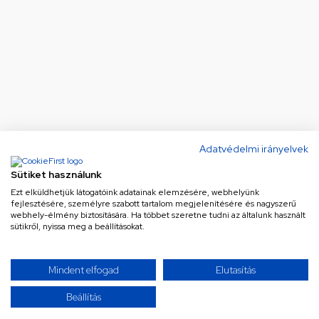
Adatvédelmi irányelvek
Sütiket használunk
Ezt elküldhetjük látogatóink adatainak elemzésére, webhelyünk
fejlesztésére, személyre szabott tartalom megjelenítésére és nagyszerű
webhely-élmény biztosítására. Ha többet szeretne tudni az általunk használt
sütikről, nyissa meg a beállításokat.
Mindent elfogad
Elutasítás
Beállítás