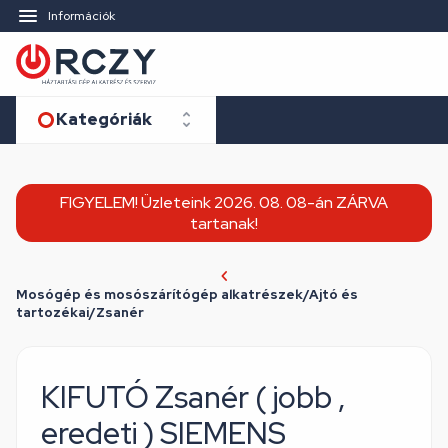
Információk
Kategóriák
FIGYELEM! Üzleteink 2026. 08. 08-án ZÁRVA
tartanak!
Mosógép és mosószárítógép alkatrészek/Ajtó és
tartozékai/Zsanér
KIFUTÓ Zsanér ( jobb ,
eredeti ) SIEMENS