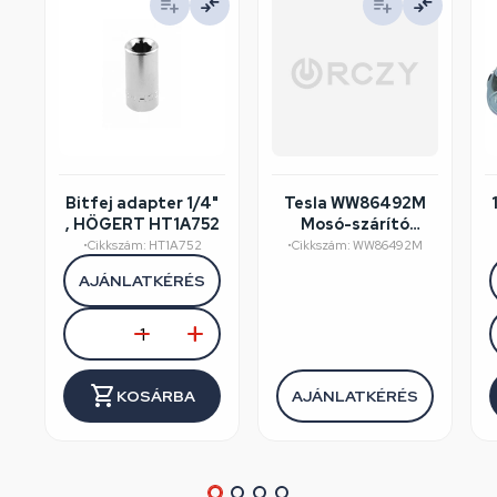
Bitfej adapter 1/4"
Tesla WW86492M
, HÖGERT HT1A752
Mosó-szárító
felújított/szépséghibás
•
Cikkszám: HT1A752
•
Cikkszám: WW86492M
AJÁNLATKÉRÉS
KOSÁRBA
AJÁNLATKÉRÉS