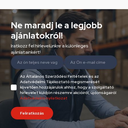
Ne maradj le a legjobb
ajánlatokról!
Iratkozz fel hírlevelünkre a különleges
ajánlatainkért!
Az Általános Szerződési Feltételek és az
Adatvédelmi Tájékoztató megismerését
követően hozzájárulok ahhoz, hogy a szolgáltató
hírlevelet küldjön részemre akcióiról, újdonságairól
Adatvédelmi nyilatkozat
Feliratkozás