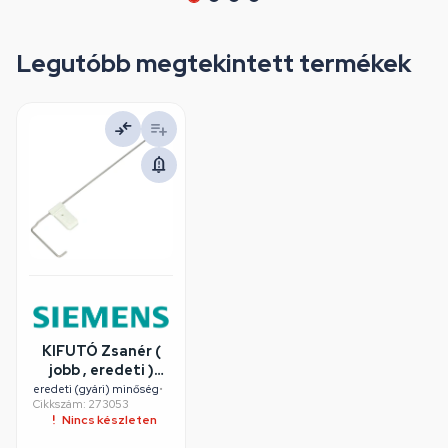
Legutóbb megtekintett termékek
KIFUTÓ Zsanér (
jobb , eredeti )
SIEMENS
eredeti (gyári) minőség
•
Cikkszám: 273053
mosógép /
Nincs készleten
RENDELÉSRE