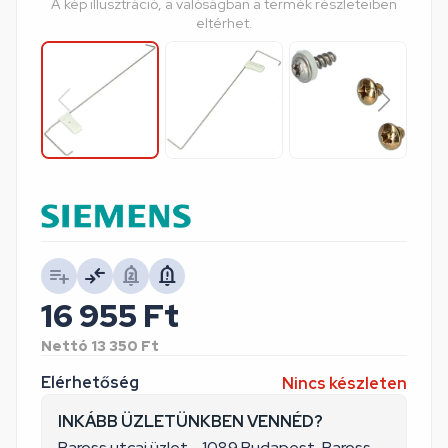
A kép illusztráció, a valóságban a termék részleteiben
eltérhet.
16 955
Ft
Nettó
13 350
Ft
Elérhetőség
Nincs készleten
INKÁBB ÜZLETÜNKBEN VENNÉD?
Baross utcai üzlet - 1089 Budapest, Baross