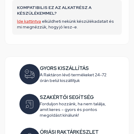
KOMPATIBILIS EZ AZ ALKATRÉSZ A
KÉSZÜLÉKEMMEL?
Ide kattintva
elküldheti nekünk készülékadatait és
mi megnézzük, hogy jó lesz-e.
GYORS KISZÁLLÍTÁS
A Raktáron lévő termékeket 24-72
órán belül kiszállítjuk
SZAKÉRTŐI SEGÍTSÉG
Forduljon hozzánk, ha nem találja,
amit keres – gyors és pontos
megoldást kínálunk!
ÓRIÁSI RAKTÁRKÉSZLET