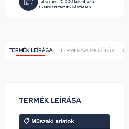
Több mint 20 000 különböző
alkatrészt tartunk készleten
TERMÉK LEÍRÁSA
TERMÉKAZONOSÍTÓK
TO
TERMÉK LEÍRÁSA
📋 Műszaki adatok