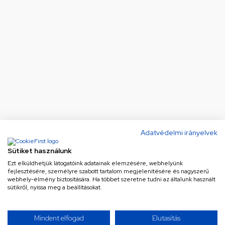
Adatvédelmi irányelvek
Sütiket használunk
Ezt elküldhetjük látogatóink adatainak elemzésére, webhelyünk
fejlesztésére, személyre szabott tartalom megjelenítésére és nagyszerű
webhely-élmény biztosítására. Ha többet szeretne tudni az általunk használt
sütikről, nyissa meg a beállításokat.
Mindent elfogad
Elutasítás