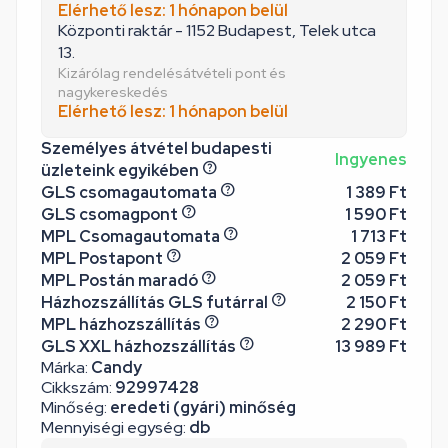
Elérhető lesz: 1 hónapon belül
Központi raktár - 1152 Budapest, Telek utca
13.
Kizárólag rendelésátvételi pont és
nagykereskedés
Elérhető lesz: 1 hónapon belül
Személyes átvétel budapesti
Ingyenes
üzleteink egyikében
GLS csomagautomata
1 389 Ft
GLS csomagpont
1 590 Ft
MPL Csomagautomata
1 713 Ft
MPL Postapont
2 059 Ft
MPL Postán maradó
2 059 Ft
Házhozszállítás GLS futárral
2 150 Ft
MPL házhozszállítás
2 290 Ft
GLS XXL házhozszállítás
13 989 Ft
Márka:
Candy
Cikkszám:
92997428
Minőség:
eredeti (gyári) minőség
Mennyiségi egység:
db