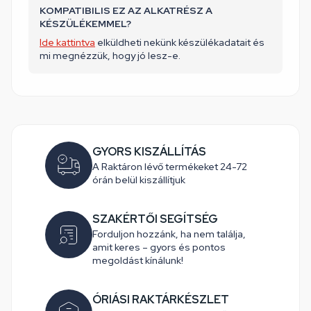
KOMPATIBILIS EZ AZ ALKATRÉSZ A
KÉSZÜLÉKEMMEL?
Ide kattintva
elküldheti nekünk készülékadatait és
mi megnézzük, hogy jó lesz-e.
GYORS KISZÁLLÍTÁS
A Raktáron lévő termékeket 24-72
órán belül kiszállítjuk
SZAKÉRTŐI SEGÍTSÉG
Forduljon hozzánk, ha nem találja,
amit keres – gyors és pontos
megoldást kínálunk!
ÓRIÁSI RAKTÁRKÉSZLET