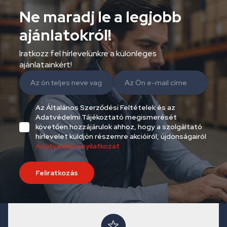
Ne maradj le a legjobb
ajánlatokról!
Iratkozz fel hírlevelünkre a különleges
ajánlatainkért!
Az Általános Szerződési Feltételek és az
Adatvédelmi Tájékoztató megismerését
követően hozzájárulok ahhoz, hogy a szolgáltató
hírlevelet küldjön részemre akcióiról, újdonságairól
Adatvédelmi nyilatkozat
Feliratkozás