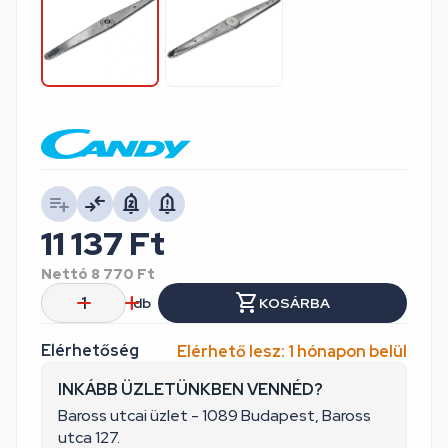
11 137
Ft
Nettó
8 770
Ft
db
KOSÁRBA
Elérhetőség
Elérhető lesz: 1 hónapon belül
INKÁBB ÜZLETÜNKBEN VENNÉD?
Baross utcai üzlet - 1089 Budapest, Baross
utca 127.