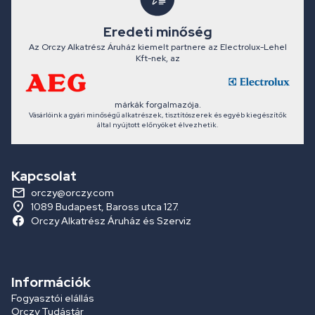
Eredeti minőség
Az Orczy Alkatrész Áruház kiemelt partnere az Electrolux-Lehel
Kft-nek, az
márkák forgalmazója.
Vásárlóink a gyári minőségű alkatrészek, tisztítószerek és egyéb kiegészítők
által nyújtott előnyöket élvezhetik.
Kapcsolat
orczy@orczy.com
1089 Budapest, Baross utca 127.
Orczy Alkatrész Áruház és Szerviz
Információk
Fogyasztói elállás
Orczy Tudástár