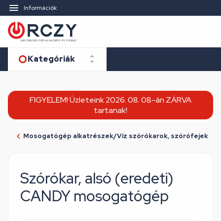
Információk
Kategóriák
FIGYELEM! Üzleteink 2026. 08. 08-án ZÁRVA
tartanak!
Mosogatógép alkatrészek/Víz szórókarok, szórófejek
Szórókar, alsó (eredeti)
CANDY mosogatógép