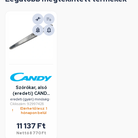
Szórókar, alsó
(eredeti) CANDY
mosogatógép
eredeti (gyári) minőség
•
Cikkszám: 92997428
Elérhető lesz: 1
hónapon belül
11 137 Ft
Nettó
8 770 Ft