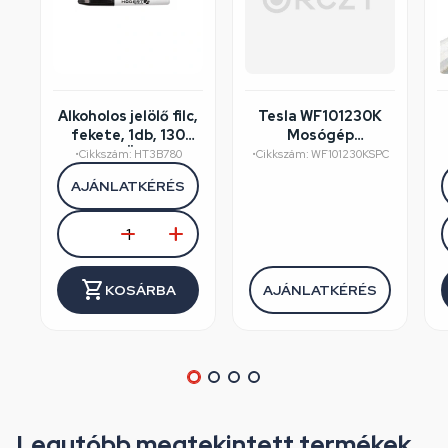
Alkoholos jelölő filc,
Tesla WF101230K
fekete, 1db, 130
Mosógép
mm, HÖGERT
felújított/szépséghibás
•
Cikkszám: HT3B780
•
Cikkszám: WF101230KSPC
HT3B780
AJÁNLATKÉRÉS
KOSÁRBA
AJÁNLATKÉRÉS
Legutóbb megtekintett termékek