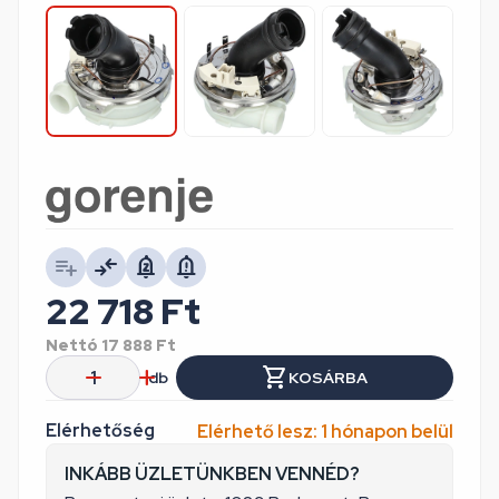
22 718
Ft
Nettó
17 888
Ft
db
KOSÁRBA
Elérhetőség
Elérhető lesz: 1 hónapon belül
INKÁBB ÜZLETÜNKBEN VENNÉD?