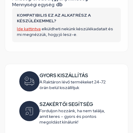
Mennyiségi egység:
db
KOMPATIBILIS EZ AZ ALKATRÉSZ A
KÉSZÜLÉKEMMEL?
Ide kattintva
elküldheti nekünk készülékadatait és
mi megnézzük, hogy jó lesz-e.
GYORS KISZÁLLÍTÁS
A Raktáron lévő termékeket 24-72
órán belül kiszállítjuk
SZAKÉRTŐI SEGÍTSÉG
Forduljon hozzánk, ha nem találja,
amit keres – gyors és pontos
megoldást kínálunk!