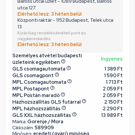
Baross utcai üzlet - 1089 Budapest, Baross
utca 127.
Elérhető lesz: 3 héten belül
Központi raktár - 1152 Budapest, Telek utca
13.
Kizárólag rendelésátvételi pont és
nagykereskedés
Elérhető lesz: 3 héten belül
Személyes átvétel budapesti
Ingyenes
üzleteink egyikében
GLS csomagautomata
1 389 Ft
GLS csomagpont
1 590 Ft
MPL Csomagautomata
1 713 Ft
MPL Postapont
2 059 Ft
MPL Postán maradó
2 059 Ft
Házhozszállítás GLS futárral
2 150 Ft
MPL házhozszállítás
2 290 Ft
GLS XXL házhozszállítás
13 989 Ft
Márka:
Gorenje / Mora
Cikkszám:
589909
Minőség:
eredeti (gyári) minőség