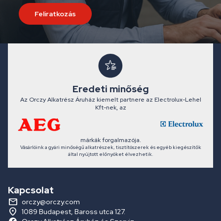
Feliratkozás
Eredeti minőség
Az Orczy Alkatrész Áruház kiemelt partnere az Electrolux-Lehel
Kft-nek, az
márkák forgalmazója.
Vásárlóink a gyári minőségű alkatrészek, tisztítószerek és egyéb kiegészítők
által nyújtott előnyöket élvezhetik.
Kapcsolat
orczy@orczy.com
1089 Budapest, Baross utca 127.