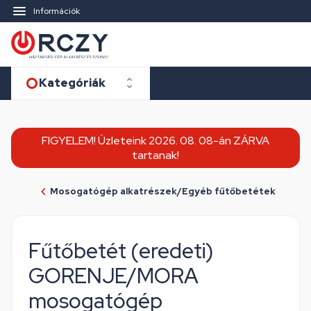
Információk
Kategóriák
FIGYELEM! Üzleteink 2026. 08. 08-án ZÁRVA
tartanak!
Mosogatógép alkatrészek/Egyéb fűtőbetétek
Fűtőbetét (eredeti)
GORENJE/MORA
mosogatógép