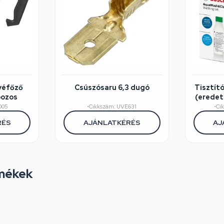
véfőző
Csúszósaru 6,3 dugó
Tisztít
bozos
(eredet
005
•
Cikkszám: UVE631
•
Ci
RÉS
AJÁNLATKÉRÉS
AJ
mékek