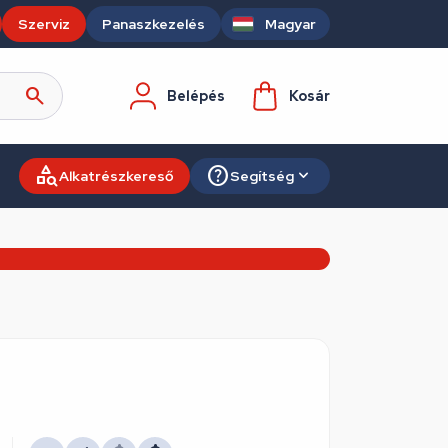
Szerviz
Panaszkezelés
Magyar
Belépés
Kosár
Alkatrészkereső
Segítség