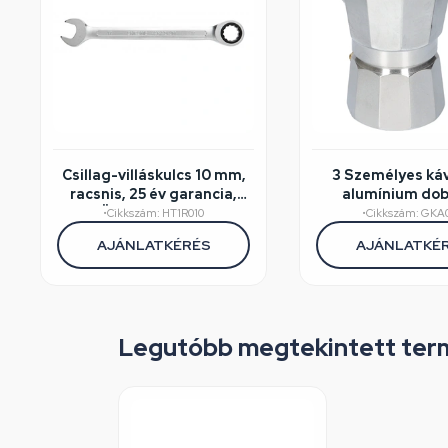
Csillag-villáskulcs 10 mm,
3 Személyes ká
racsnis, 25 év garancia,
alumínium do
HÖGERT HT1R010
•
Cikkszám: HT1R010
•
Cikkszám: GKA
AJÁNLATKÉRÉS
AJÁNLATKÉ
Legutóbb megtekintett ter