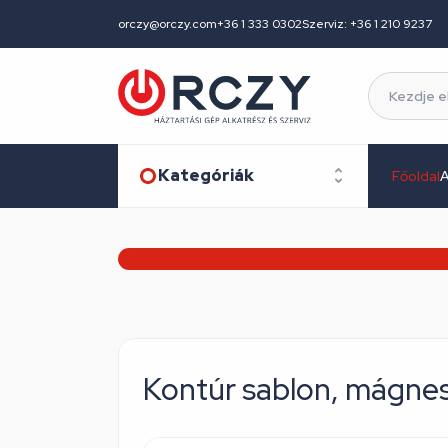
orczy@orczy.com
+36 1 333 0302
Szerviz: +36 1 210 9237
Kategóriák
Főoldal
A
Kontúr sablon, mágn