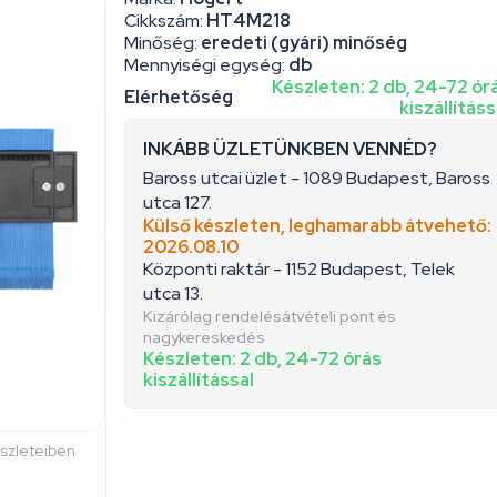
Cikkszám:
HT4M218
Minőség:
eredeti (gyári) minőség
Mennyiségi egység:
db
Készleten: 2 db, 24-72 ór
Elérhetőség
kiszállításs
INKÁBB ÜZLETÜNKBEN VENNÉD?
Baross utcai üzlet - 1089 Budapest, Baross
utca 127.
Külső készleten, leghamarabb átvehető:
2026.08.10
Központi raktár - 1152 Budapest, Telek
utca 13.
Kizárólag rendelésátvételi pont és
nagykereskedés
Készleten: 2 db, 24-72 órás
kiszállítással
észleteiben