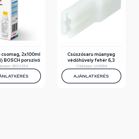
ó csomag, 2x100ml
Csúszósaru műanyag
i) BOSCH porszívó
védőhüvely fehér 6,3
kkszám: 00312354
•
Cikkszám: UVE004
ÁNLATKÉRÉS
AJÁNLATKÉRÉS