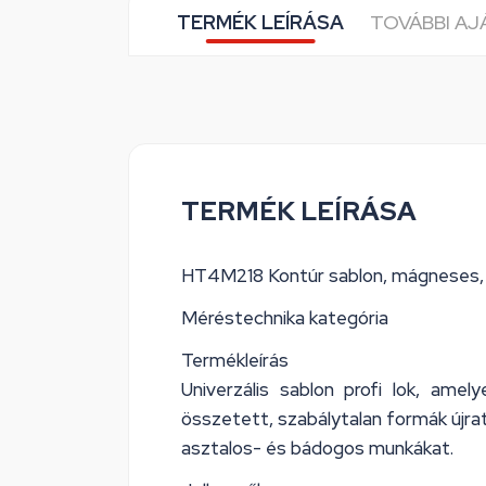
TERMÉK LEÍRÁSA
TOVÁBBI A
TERMÉK LEÍRÁSA
HT4M218 Kontúr sablon, mágnese
Méréstechnika kategória
Termékleírás
Univerzális sablon profi lok, ame
összetett, szabálytalan formák újra
asztalos- és bádogos munkákat.