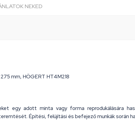
JÁNLATOK NEKED
s, 275 mm, HÖGERT HT4M218
lyeket egy adott minta vagy forma reprodukálására ha
teremtését. Építési, felújítási és befejező munkák során 