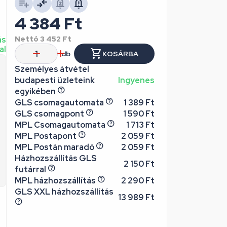
4 384
Ft
ás
Nettó
3 452
Ft
al
db
KOSÁRBA
Személyes átvétel
budapesti üzleteink
Ingyenes
egyikében
GLS csomagautomata
1 389 Ft
GLS csomagpont
1 590 Ft
MPL Csomagautomata
1 713 Ft
MPL Postapont
2 059 Ft
MPL Postán maradó
2 059 Ft
Házhozszállítás GLS
2 150 Ft
futárral
MPL házhozszállítás
2 290 Ft
GLS XXL házhozszállítás
13 989 Ft