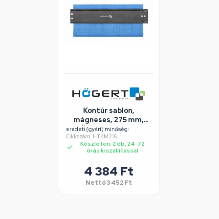
Kontúr sablon,
mágneses, 275 mm,
HÖGERT HT4M218
eredeti (gyári) minőség
•
Cikkszám: HT4M218
Készleten: 2 db, 24-72
órás kiszállítással
4 384 Ft
Nettó
3 452 Ft