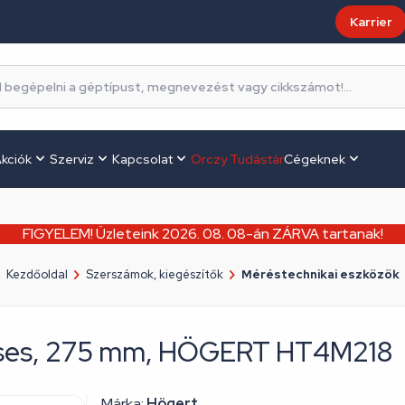
Karrier
kciók
Szerviz
Kapcsolat
Orczy Tudástár
Cégeknek
FIGYELEM! Üzleteink 2026. 08. 08-án ZÁRVA tartanak!
Kezdőoldal
Szerszámok, kiegészítők
Méréstechnikai eszközök
eses, 275 mm, HÖGERT HT4M218
Márka:
Högert