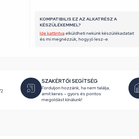
KOMPATIBILIS EZ AZ ALKATRÉSZ A
KÉSZÜLÉKEMMEL?
Ide kattintva
elküldheti nekünk készülékadatait
és mi megnézzük, hogy jó lesz-e.
SZAKÉRTŐI SEGÍTSÉG
Forduljon hozzánk, ha nem találja,
72
amit keres – gyors és pontos
megoldást kínálunk!