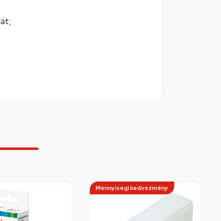
át;
Mennyiségi kedvezmény