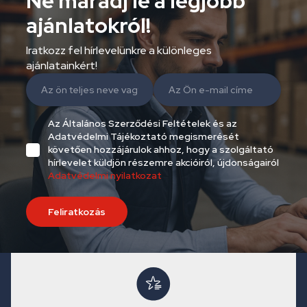
Ne maradj le a legjobb
ajánlatokról!
Iratkozz fel hírlevelünkre a különleges
ajánlatainkért!
Az Általános Szerződési Feltételek és az
Adatvédelmi Tájékoztató megismerését
követően hozzájárulok ahhoz, hogy a szolgáltató
hírlevelet küldjön részemre akcióiról, újdonságairól
Adatvédelmi nyilatkozat
Feliratkozás