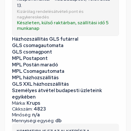
13.
Kizárólag rendelésátvételi pont és
nagykereskedés
Készleten, külső raktárban, szállítási idő 5
munkanap
Házhozszállítás GLS futárral
GLS csomagautomata
GLS csomagpont
MPL Postapont
MPL Postán maradó
MPL Csomagautomata
MPL házhozszállítás
GLS XXL házhozszállítás
Személyes átvétel budapesti üzleteink
egyikében
Márka:
Krups
Cikkszám:
4823
Minőség:
n/a
Mennyiségi egység:
db