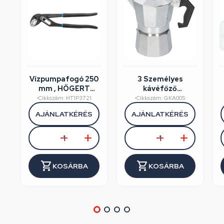
Vízpumpafogó 250
3 Személyes
mm , HÖGERT
kávéfőző
HT1P372
alumínium dobozos
•
Cikkszám: HT1P3721
•
Cikkszám: GKA005
AJÁNLATKÉRÉS
AJÁNLATKÉRÉS
KOSÁRBA
KOSÁRBA