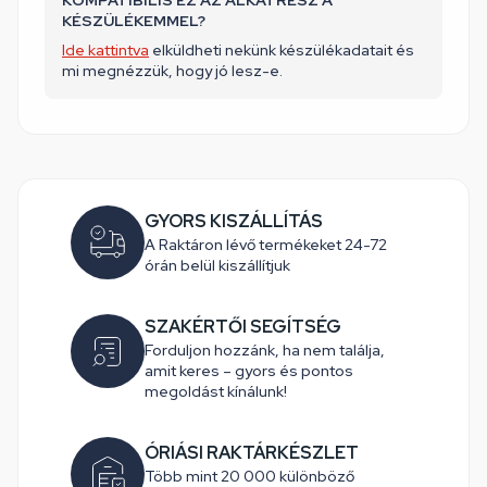
KOMPATIBILIS EZ AZ ALKATRÉSZ A
KÉSZÜLÉKEMMEL?
Ide kattintva
elküldheti nekünk készülékadatait és
mi megnézzük, hogy jó lesz-e.
GYORS KISZÁLLÍTÁS
A Raktáron lévő termékeket 24-72
órán belül kiszállítjuk
SZAKÉRTŐI SEGÍTSÉG
Forduljon hozzánk, ha nem találja,
amit keres – gyors és pontos
megoldást kínálunk!
ÓRIÁSI RAKTÁRKÉSZLET
Több mint 20 000 különböző