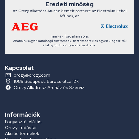
Eredeti minőség
Az Orczy Alkatrész Áruház kiemelt partnere az Electrolux-Lehel
Kft-nek, az
márkák forgalmazója.
Vásárlóink a gyári minőségű alkatrészek, tisztítószerek és egyéb kiegészítők
által nyújtott előnyöket élvezhetik.
Kapcsolat
orczy@orczy.com
1089 Budapest, Baross utca 127.
Orczy Alkatrész Áruház és Szerviz
Információk
Fogyasztói elállás
Orczy Tudástár
Akciós termékek