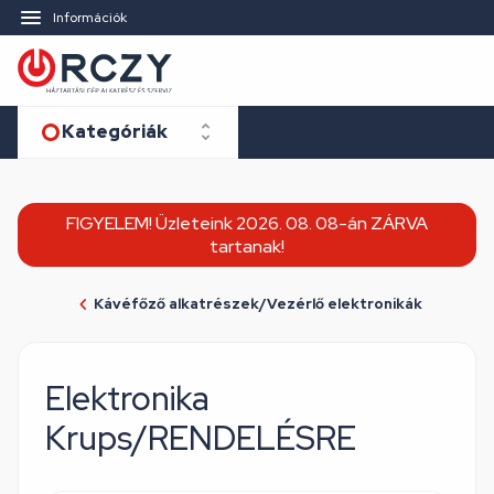
Információk
Kategóriák
FIGYELEM! Üzleteink 2026. 08. 08-án ZÁRVA
tartanak!
Kávéfőző alkatrészek/Vezérlő elektronikák
Elektronika
Krups/RENDELÉSRE