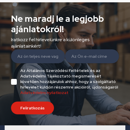
Ne maradj le a legjobb
ajánlatokról!
Iratkozz fel hírlevelünkre a különleges
ajánlatainkért!
Az Általános Szerződési Feltételek és az
Adatvédelmi Tájékoztató megismerését
követően hozzájárulok ahhoz, hogy a szolgáltató
hírlevelet küldjön részemre akcióiról, újdonságairól
Adatvédelmi nyilatkozat
Feliratkozás