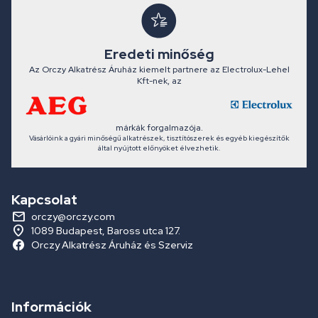
Eredeti minőség
Az Orczy Alkatrész Áruház kiemelt partnere az Electrolux-Lehel
Kft-nek, az
márkák forgalmazója.
Vásárlóink a gyári minőségű alkatrészek, tisztítószerek és egyéb kiegészítők
által nyújtott előnyöket élvezhetik.
Kapcsolat
orczy@orczy.com
1089 Budapest, Baross utca 127.
Orczy Alkatrész Áruház és Szerviz
Információk