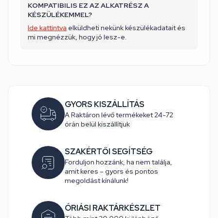
KOMPATIBILIS EZ AZ ALKATRÉSZ A
KÉSZÜLÉKEMMEL?
Ide kattintva
elküldheti nekünk készülékadatait és
mi megnézzük, hogy jó lesz-e.
GYORS KISZÁLLÍTÁS
A Raktáron lévő termékeket 24-72
órán belül kiszállítjuk
SZAKÉRTŐI SEGÍTSÉG
Forduljon hozzánk, ha nem találja,
amit keres – gyors és pontos
megoldást kínálunk!
ÓRIÁSI RAKTÁRKÉSZLET