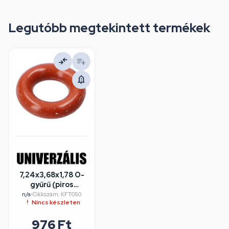
Legutóbb megtekintett termékek
7,24x3,68x1,78 O-
gyűrű (piros
szilikon) /
n/a
•
Cikkszám: KFT050
Nincs készleten
RENDELÉSRE
976 Ft