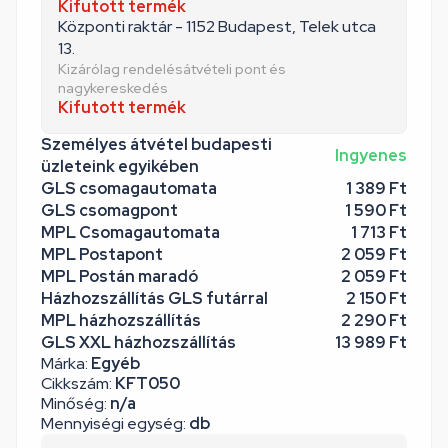
Kifutott termék
Központi raktár - 1152 Budapest, Telek utca
13.
Kizárólag rendelésátvételi pont és
nagykereskedés
Kifutott termék
Személyes átvétel budapesti
Ingyenes
üzleteink egyikében
GLS csomagautomata
1 389 Ft
GLS csomagpont
1 590 Ft
MPL Csomagautomata
1 713 Ft
MPL Postapont
2 059 Ft
MPL Postán maradó
2 059 Ft
Házhozszállítás GLS futárral
2 150 Ft
MPL házhozszállítás
2 290 Ft
GLS XXL házhozszállítás
13 989 Ft
Márka:
Egyéb
Cikkszám:
KFT050
Minőség:
n/a
Mennyiségi egység:
db