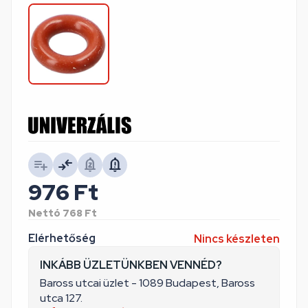
976
Ft
Nettó
768
Ft
Elérhetőség
Nincs készleten
INKÁBB ÜZLETÜNKBEN VENNÉD?
Baross utcai üzlet - 1089 Budapest, Baross
utca 127.