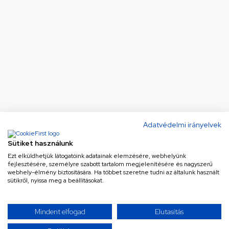
Adatvédelmi irányelvek
Sütiket használunk
Ezt elküldhetjük látogatóink adatainak elemzésére, webhelyünk
fejlesztésére, személyre szabott tartalom megjelenítésére és nagyszerű
webhely-élmény biztosítására. Ha többet szeretne tudni az általunk használt
sütikről, nyissa meg a beállításokat.
Mindent elfogad
Elutasítás