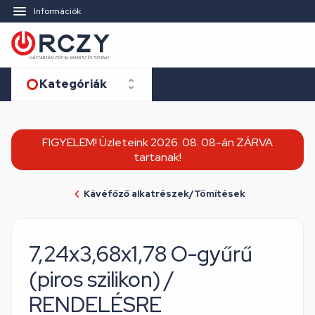
Információk
Kategóriák
FIGYELEM! Üzleteink 2026. 08. 08-án ZÁRVA
tartanak!
Kávéfőző alkatrészek/Tömítések
7,24x3,68x1,78 O-gyűrű
(piros szilikon) /
RENDELÉSRE