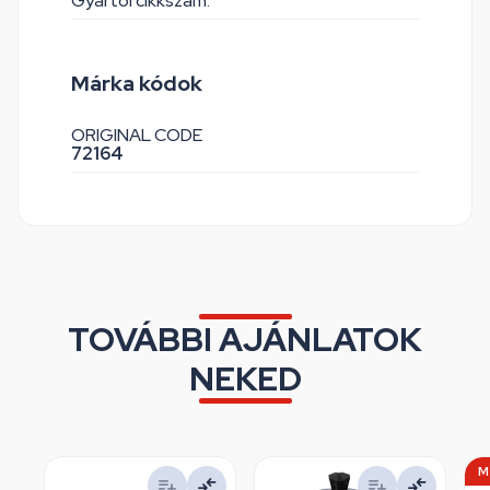
Gyártói cikkszám:
Márka kódok
ORIGINAL CODE
72164
TOVÁBBI AJÁNLATOK
NEKED
M