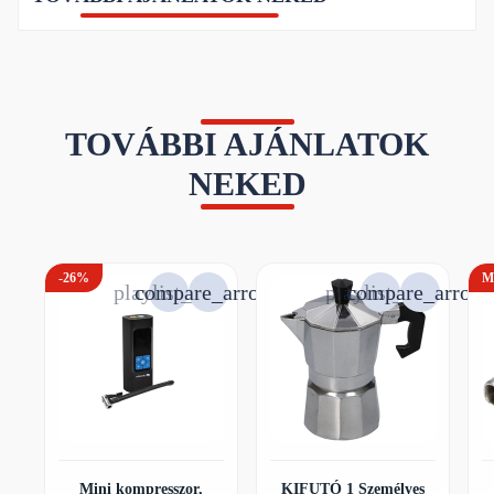
TOVÁBBI AJÁNLATOK
NEKED
-26%
M
Mini kompresszor,
KIFUTÓ 1 Személyes