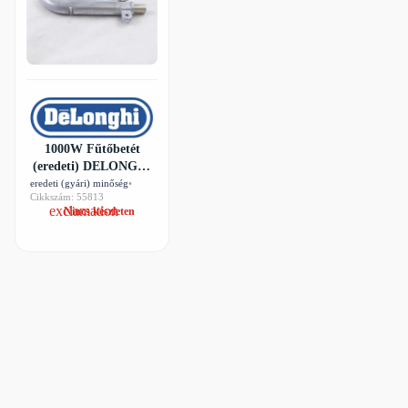
1000W Fűtőbetét
(eredeti) DELONGHI
kávéfőző gép /
eredeti (gyári) minőség
•
Cikkszám: 55813
RENDELÉSRE
Nincs készleten