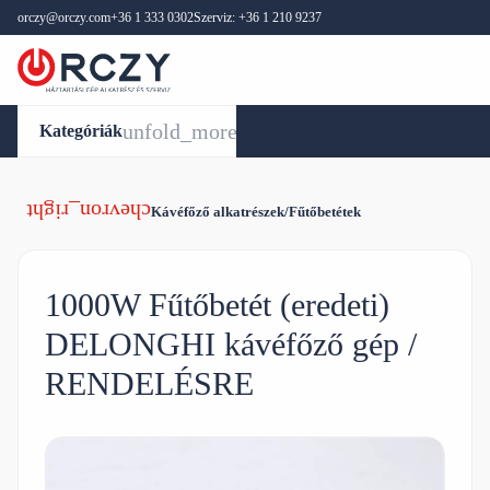
orczy@orczy.com
+36 1 333 0302
Szerviz: +36 1 210 9237
Kategóriák
Kávéfőző alkatrészek/Fűtőbetétek
1000W Fűtőbetét (eredeti)
DELONGHI kávéfőző gép /
RENDELÉSRE