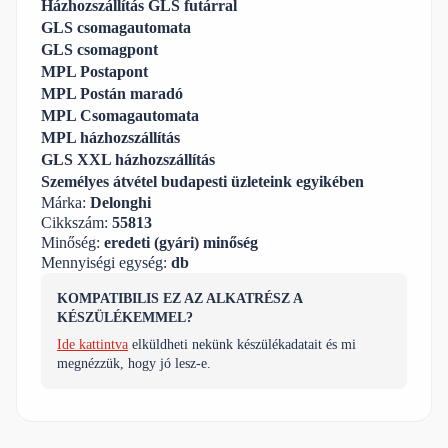
Házhozszállítás GLS futárral
GLS csomagautomata
GLS csomagpont
MPL Postapont
MPL Postán maradó
MPL Csomagautomata
MPL házhozszállítás
GLS XXL házhozszállítás
Személyes átvétel budapesti üzleteink egyikében
Márka:
Delonghi
Cikkszám:
55813
Minőség:
eredeti (gyári) minőség
Mennyiségi egység:
db
KOMPATIBILIS EZ AZ ALKATRÉSZ A
KÉSZÜLÉKEMMEL?
Ide kattintva
elküldheti nekünk készülékadatait és mi
megnézzük, hogy jó lesz-e.