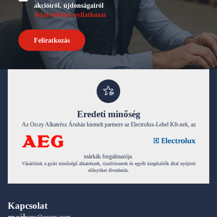
akcióiról, újdonságairól
Adatvédelmi nyilatkozat
Feliratkozás
Eredeti minőség
Az Orczy Alkatrész Áruház kiemelt partnere az Electrolux-Lehel Kft-nek, az
márkák forgalmazója.
Vásárlóink a gyári minőségű alkatrészek, tisztítószerek és egyéb kiegészítők által nyújtott
előnyöket élvezhetik.
Kapcsolat