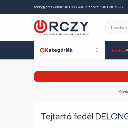
orczy@orczy.com
+36 1 333 0302
Szerviz: +36 1 210 9237
Kategóriák
Főoldal
A
Kezd
Tejtartó fedél DELO