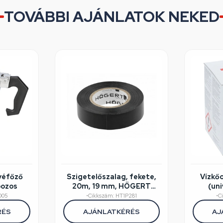
TOVÁBBI AJÁNLATOK NEKED
véfőző
Szigetelőszalag, fekete,
Vízkőo
bozos
20m, 19 mm, HÖGERT
(uni
HT1P281
kávé
005
•
Cikkszám: HT1P281
•
C
RÉS
AJÁNLATKÉRÉS
AJ