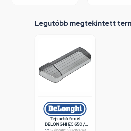
Legutóbb megtekintett ter
Tejtartó fedél
DELONGHI EC 650 /
RENDELÉSRE
n/a
•
Cikkszám: 5332159200
Nincs készleten