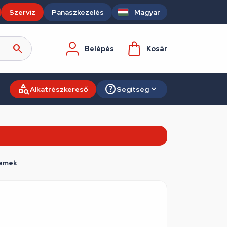
Szerviz
Panaszkezelés
Magyar
Belépés
Kosár
Alkatrészkereső
Segítség
lemek