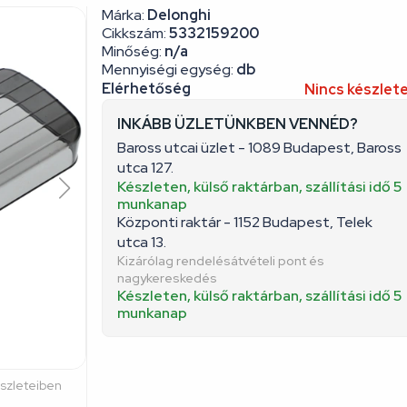
Cikkszám:
5332159200
Minőség:
n/a
Mennyiségi egység:
db
Elérhetőség
Nincs készlet
INKÁBB ÜZLETÜNKBEN VENNÉD?
Baross utcai üzlet - 1089 Budapest, Baross
utca 127.
Készleten, külső raktárban, szállítási idő 5
munkanap
Központi raktár - 1152 Budapest, Telek
utca 13.
Kizárólag rendelésátvételi pont és
nagykereskedés
Készleten, külső raktárban, szállítási idő 5
munkanap
észleteiben