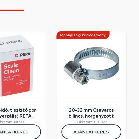
Mennyiségi kedvezmény
ldó, tisztító por
20-32 mm Csavaros
verzális) REPA
bilincs, horganyzott
gép (CS=12db)
ikkszám: KIE9061
•
Cikkszám: UBL022
ÁNLATKÉRÉS
AJÁNLATKÉRÉS