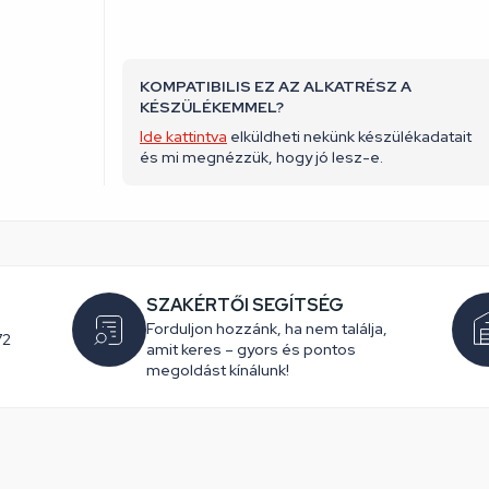
KOMPATIBILIS EZ AZ ALKATRÉSZ A
KÉSZÜLÉKEMMEL?
Ide kattintva
elküldheti nekünk készülékadatait
és mi megnézzük, hogy jó lesz-e.
SZAKÉRTŐI SEGÍTSÉG
Forduljon hozzánk, ha nem találja,
72
amit keres – gyors és pontos
megoldást kínálunk!