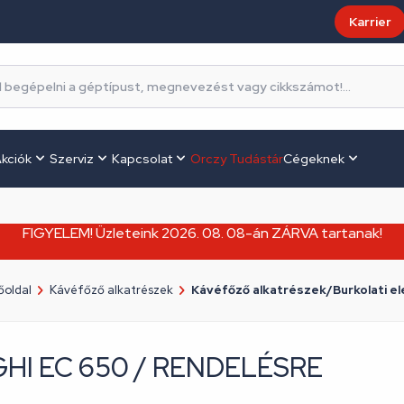
Karrier
kciók
Szerviz
Kapcsolat
Orczy Tudástár
Cégeknek
FIGYELEM! Üzleteink 2026. 08. 08-án ZÁRVA tartanak!
őoldal
Kávéfőző alkatrészek
Kávéfőző alkatrészek/Burkolati e
NGHI EC 650 / RENDELÉSRE
Márka:
Delonghi