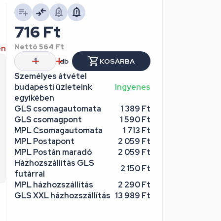
716
Ft
Nettó
564
Ft
en
db
KOSÁRBA
Személyes átvétel
budapesti üzleteink
Ingyenes
egyikében
GLS csomagautomata
1 389 Ft
GLS csomagpont
1 590 Ft
MPL Csomagautomata
1 713 Ft
MPL Postapont
2 059 Ft
MPL Postán maradó
2 059 Ft
Házhozszállítás GLS
2 150 Ft
futárral
MPL házhozszállítás
2 290 Ft
GLS XXL házhozszállítás
13 989 Ft