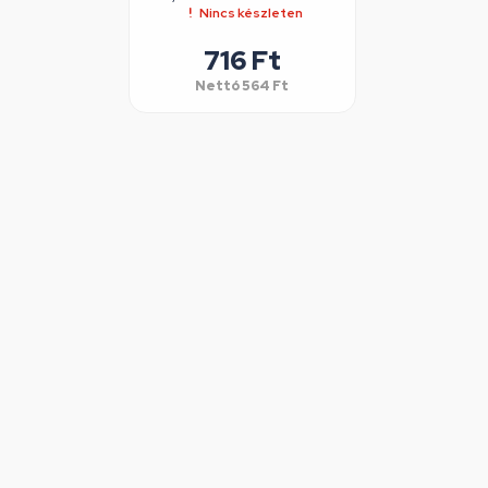
716 Ft
Nettó
564 Ft