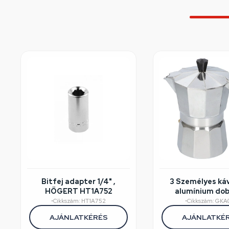
Bitfej adapter 1/4" ,
3 Személyes ká
HÖGERT HT1A752
alumínium do
•
Cikkszám: HT1A752
•
Cikkszám: GKA
AJÁNLATKÉRÉS
AJÁNLATKÉ