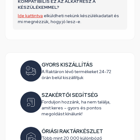
KOMPATIBILIS EZ AZ ALKATRÉSZ A
KÉSZÜLÉKEMMEL?
Ide kattintva
elküldheti nekünk készülékadatait és
mi megnézzük, hogy jó lesz-e.
GYORS KISZÁLLÍTÁS
A Raktáron lévő termékeket 24-72
órán belül kiszállítjuk
SZAKÉRTŐI SEGÍTSÉG
Forduljon hozzánk, ha nem találja,
amit keres – gyors és pontos
megoldást kínálunk!
ÓRIÁSI RAKTÁRKÉSZLET
Több mint 20 000 különböző