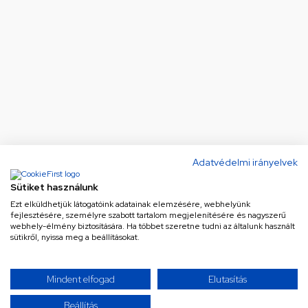
Adatvédelmi irányelvek
Sütiket használunk
Ezt elküldhetjük látogatóink adatainak elemzésére, webhelyünk
fejlesztésére, személyre szabott tartalom megjelenítésére és nagyszerű
webhely-élmény biztosítására. Ha többet szeretne tudni az általunk használt
sütikről, nyissa meg a beállításokat.
Mindent elfogad
Elutasítás
Beállítás