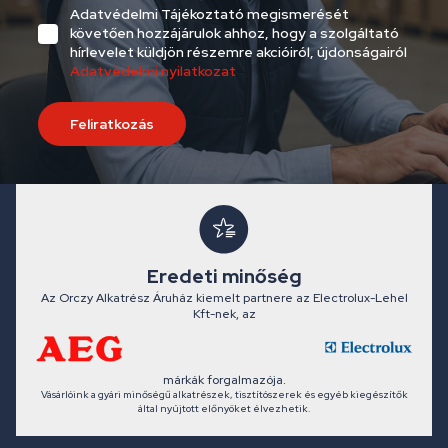
Adatvédelmi Tájékoztató megismerését
követően hozzájárulok ahhoz, hogy a szolgáltató
hírlevelet küldjön részemre akcióiról, újdonságairól
Adatvédelmi nyilatkozat
Feliratkozás
Eredeti minőség
Az Orczy Alkatrész Áruház kiemelt partnere az Electrolux-Lehel
Kft-nek, az
márkák forgalmazója.
Vásárlóink a gyári minőségű alkatrészek, tisztítószerek és egyéb kiegészítők
által nyújtott előnyöket élvezhetik.