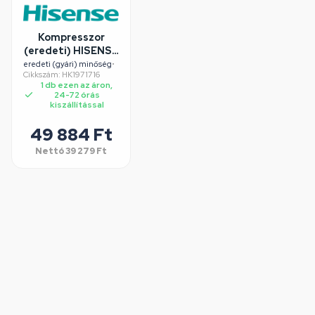
Kompresszor
(eredeti) HISENSE
hűtőgép
eredeti (gyári) minőség
•
Cikkszám: HK1971716
1 db ezen az áron,
24-72 órás
kiszállítással
49 884 Ft
Nettó
39 279 Ft