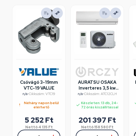
Csővágó 3-19mm
AURATSU OSAKA
VTC-19 VALUE
Inverteres 3,5 kw
klíma szett , WiFi,
n/a
•
Cikkszám: VTC19
n/a
•
Cikkszám: ATC12CLH
Csepptálcafűtés
Néhány napon belül
Készleten: 13 db, 24-
elérhető
72 órás kiszállítással
5 252
Ft
201 397
Ft
Nettó
4 135
Ft
Nettó
158 580
Ft