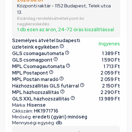
Központi raktár - 1152 Budapest, Telek utca
13.
Kizárólag rendelésátvételi pont és
nagykereskedés
1 db ezen az áron, 24-72 órás kiszállítással
Személyes átvétel budapesti
Ingyenes
üzleteink egyikében
GLS csomagautomata
1 389 Ft
GLS csomagpont
1 590 Ft
MPL Csomagautomata
1 713 Ft
MPL Postapont
2 059 Ft
MPL Postán maradó
2 059 Ft
Házhozszállítás GLS futárral
2 150 Ft
MPL házhozszállítás
2 290 Ft
GLS XXL házhozszállítás
13 989 Ft
Márka:
Hisense
Cikkszám:
HK1971716
Minőség:
eredeti (gyári) minőség
Mennyiségi egység:
db