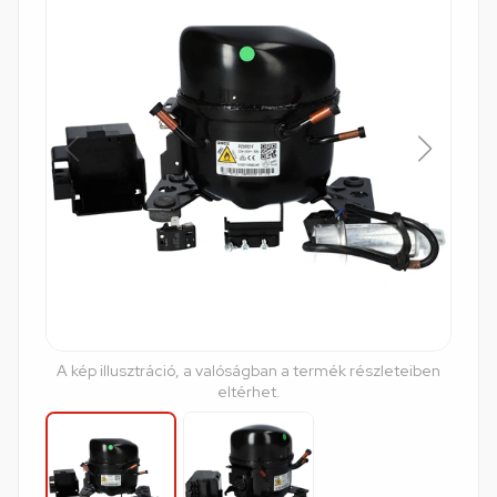
A kép illusztráció, a valóságban a termék részleteiben
eltérhet.