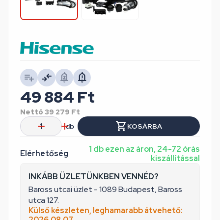
49 884
Ft
Nettó
39 279
Ft
db
KOSÁRBA
1 db ezen az áron, 24-72 órás
Elérhetőség
kiszállítással
INKÁBB ÜZLETÜNKBEN VENNÉD?
Baross utcai üzlet - 1089 Budapest, Baross
utca 127.
Külső készleten, leghamarabb átvehető:
2026.08.07