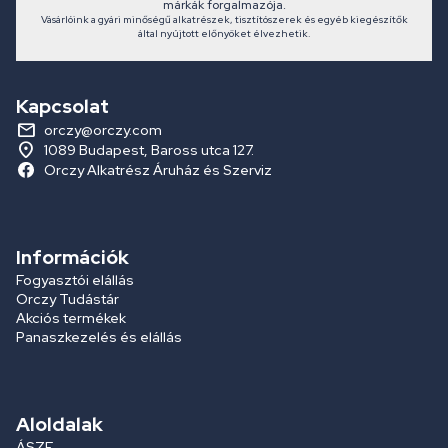
márkák forgalmazója.
Vásárlóink a gyári minőségű alkatrészek, tisztítószerek és egyéb kiegészítők
által nyújtott előnyöket élvezhetik.
Kapcsolat
orczy@orczy.com
1089 Budapest, Baross utca 127.
Orczy Alkatrész Áruház és Szerviz
Információk
Fogyasztói elállás
Orczy Tudástár
Akciós termékek
Panaszkezelés és elállás
Aloldalak
ÁSZF