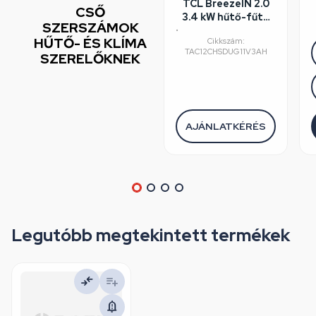
TCL BreezeIN 2.0
CSŐ
3.4 kW hűtő-fűtő
SZERSZÁMOK
klíma szett, fehér,
•
HŰTŐ- ÉS KLÍMA
Cikkszám:
Csepptálca
TAC12CHSDUG11V3AH
SZERELŐKNEK
fűtés,4.6 SCOP
AJÁNLATKÉRÉS
Legutóbb megtekintett termékek