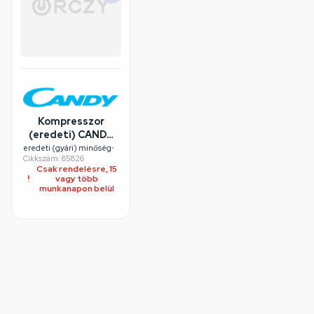
Kompresszor
(eredeti) CANDY
hűtőgép
eredeti (gyári) minőség
•
Cikkszám: 85826
Csak rendelésre, 15
vagy több
munkanapon belül