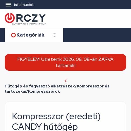
Információk
Kategóriák
FIGYELEM! Üzleteink 2026. 08. 08-án ZÁRVA
tartanak!
Hűtőgép és fagyasztó alkatrészek/Kompresszor és
tartozékai/Kompresszorok
Kompresszor (eredeti)
CANDY hűtőgép