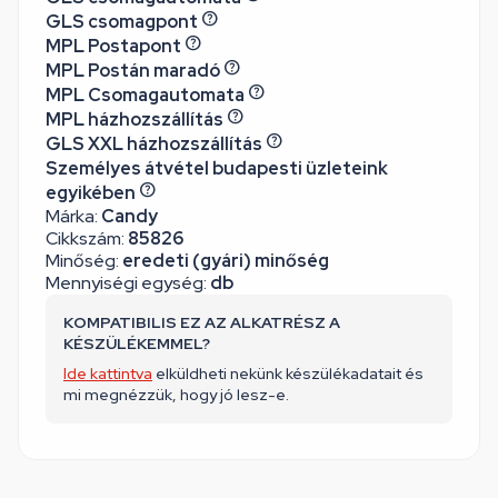
GLS csomagpont
MPL Postapont
MPL Postán maradó
MPL Csomagautomata
MPL házhozszállítás
GLS XXL házhozszállítás
Személyes átvétel budapesti üzleteink
egyikében
Márka:
Candy
Cikkszám:
85826
Minőség:
eredeti (gyári) minőség
Mennyiségi egység:
db
KOMPATIBILIS EZ AZ ALKATRÉSZ A
KÉSZÜLÉKEMMEL?
Ide kattintva
elküldheti nekünk készülékadatait és
mi megnézzük, hogy jó lesz-e.