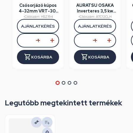
Csősorjázó kúpos
AURATSU OSAKA
4-32mm VRT-301
Inverteres 3,5 kw
VALUE
klíma szett , WiFi,
•
Cikkszám: HSZ194
•
Cikkszám: ATC12CLH
Csepptálcafűtés
AJÁNLATKÉRÉS
AJÁNLATKÉRÉS
KOSÁRBA
KOSÁRBA
Legutóbb megtekintett termékek