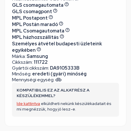
GLS csomagautomata
GLS csomagpont
MPL Postapont
MPL Postán maradó
MPL Csomagautomata
MPL házhozszállítás
Személyes átvétel budapesti üzleteink
egyikében
Márka:
Samsung
Cikkszám:
111722
Gyártói cikkszám:
DA9105333B
Minőség:
eredeti (gyári) minőség
Mennyiségi egység:
db
KOMPATIBILIS EZ AZ ALKATRÉSZ A
KÉSZÜLÉKEMMEL?
Ide kattintva
elküldheti nekünk készülékadatait és
mi megnézzük, hogy jó lesz-e.