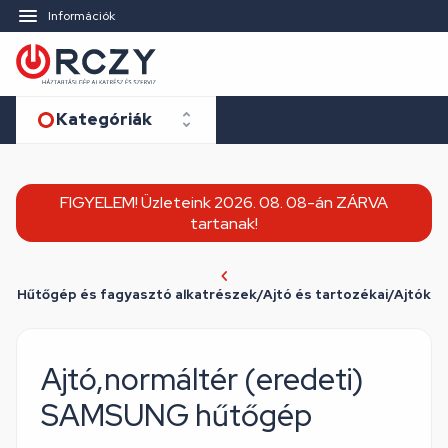
Információk
Kategóriák
FIGYELEM! Üzleteink 2026. 08. 08-án ZÁRVA
tartanak!
Hűtőgép és fagyasztó alkatrészek/Ajtó és tartozékai/Ajtók
Ajtó,normáltér (eredeti)
SAMSUNG hűtőgép