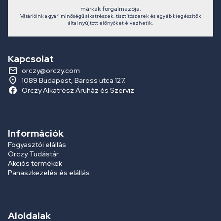
márkák forgalmazója.
Vásárlóink a gyári minőségű alkatrészek, tisztítószerek és egyéb kiegészítők
által nyújtott előnyöket élvezhetik.
Kapcsolat
orczy@orczy.com
1089 Budapest, Baross utca 127.
Orczy Alkatrész Áruház és Szerviz
Információk
Fogyasztói elállás
Orczy Tudástár
Akciós termékek
Panaszkezelés és elállás
Aloldalak