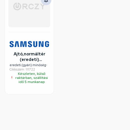
Ajtó,normáltér
(eredeti)
SAMSUNG
eredeti (gyári) minőség
•
Cikkszám: 111722
hűtőgép
Készleten, külső
raktárban, szállítási
idő 5 munkanap