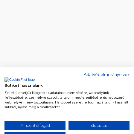
Adatvédelmi irányelvek
Sütiket használunk
Ezt elküldhetjük látogatóink adatainak elemzésére, webhelyünk
fejlesztésére, személyre szabott tartalom megjelenítésére és nagyszerű
webhely-élmény biztosítására. Ha többet szeretne tudni az általunk használt
sütikről, nyissa meg a beállításokat.
Mindent elfogad
Elutasítás