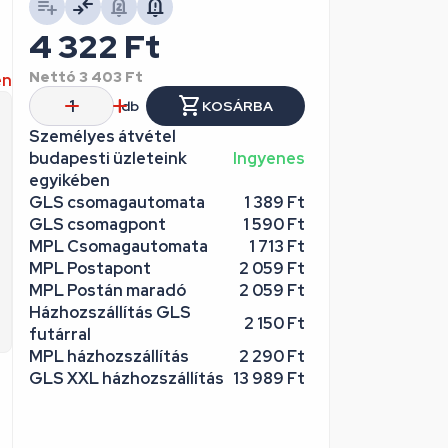
4 322
Ft
Nettó
3 403
Ft
en
db
KOSÁRBA
Személyes átvétel
budapesti üzleteink
Ingyenes
egyikében
GLS csomagautomata
1 389 Ft
GLS csomagpont
1 590 Ft
MPL Csomagautomata
1 713 Ft
MPL Postapont
2 059 Ft
MPL Postán maradó
2 059 Ft
Házhozszállítás GLS
2 150 Ft
futárral
MPL házhozszállítás
2 290 Ft
GLS XXL házhozszállítás
13 989 Ft