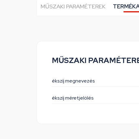
MŰSZAKI PARAMÉTEREK
TERMÉK
MŰSZAKI PARAMÉTER
ékszíj megnevezés
ékszíj méretjelölés