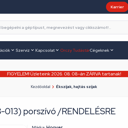
Karrier
kciók
Szerviz
Kapcsolat
Orczy Tudástár
Cégeknek
FIGYELEM! Üzleteink 2026. 08. 08-án ZÁRVA tartanak!
Kezdőoldal
Ékszíjak, hajtás szíjak
8-013) porszívó /RENDELÉSRE
Márka:
Hoover