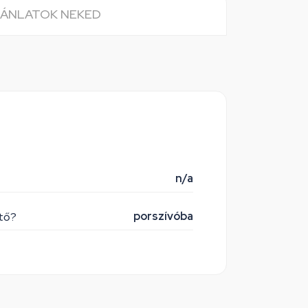
JÁNLATOK NEKED
n/a
porszívóba
ető?