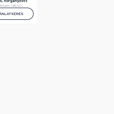
cs, horganyzott
ikkszám: UBL022
ÁNLATKÉRÉS