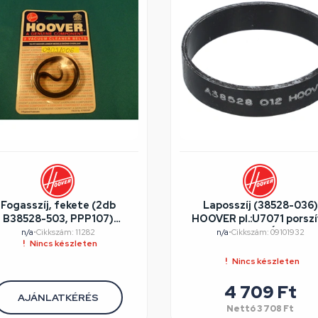
Fogasszíj, fekete (2db
Laposszíj (38528-036)
B38528-503, PPP107)
HOOVER pl.:U7071 porszí
OVER pl.:U1036 porszívó /
/RENDELÉSRE
n/a
•
Cikkszám: 11282
n/a
•
Cikkszám: 09101932
Nincs készleten
RENDELÉSRE
Nincs készleten
4 709 Ft
AJÁNLATKÉRÉS
Nettó
3 708 Ft