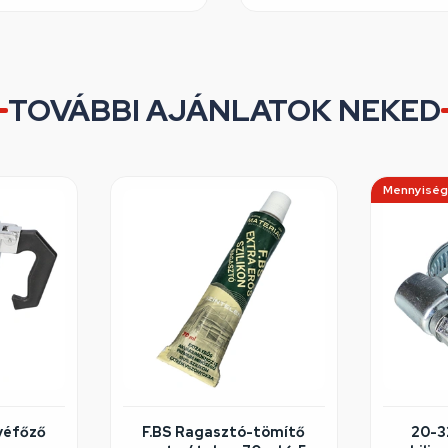
TOVÁBBI AJÁNLATOK NEKED
Mennyiség
véfőző
F.BS Ragasztó-tömítő
20-3