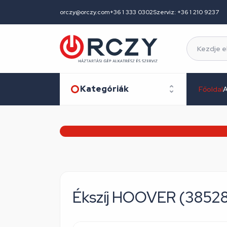
orczy@orczy.com
+36 1 333 0302
Szerviz: +36 1 210 9237
Kategóriák
Főoldal
A
Ékszíj HOOVER (3852