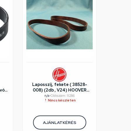
Laposszíj, fekete ( 38528-
vó
008) (2db , V24) HOOVER
pl.:U4202 porszívó /
n/a
•
Cikkszám: 11286
Nincs készleten
RENDELÉSRE
AJÁNLATKÉRÉS