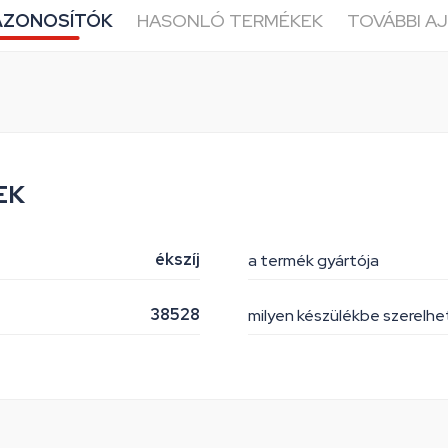
AZONOSÍTÓK
HASONLÓ TERMÉKEK
TOVÁBBI A
EK
ékszíj
a termék gyártója
38528
milyen készülékbe szerelh