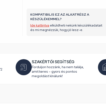
KOMPATIBILIS EZ AZ ALKATRÉSZ A
KÉSZÜLÉKEMMEL?
Ide kattintva
elküldheti nekünk készülékadatait
és mi megnézzük, hogy jó lesz-e.
SZAKÉRTŐI SEGÍTSÉG
Forduljon hozzánk, ha nem találja,
72
amit keres – gyors és pontos
megoldást kínálunk!