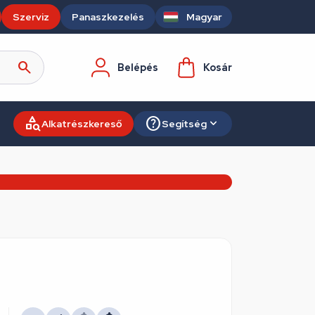
Szerviz
Panaszkezelés
Magyar
Belépés
Kosár
Alkatrészkereső
Segítség