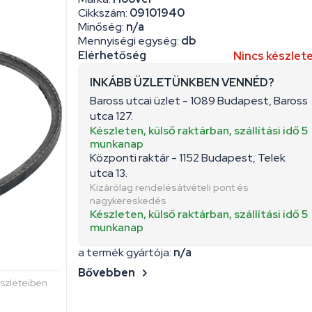
Cikkszám:
09101940
Minőség:
n/a
Mennyiségi egység:
db
Elérhetőség
Nincs készlet
INKÁBB ÜZLETÜNKBEN VENNÉD?
Baross utcai üzlet - 1089 Budapest, Baross
utca 127.
Készleten, külső raktárban, szállítási idő 5
munkanap
Központi raktár - 1152 Budapest, Telek
utca 13.
Kizárólag rendelésátvételi pont és
nagykereskedés
Készleten, külső raktárban, szállítási idő 5
munkanap
a termék gyártója:
n/a
Bővebben
észleteiben