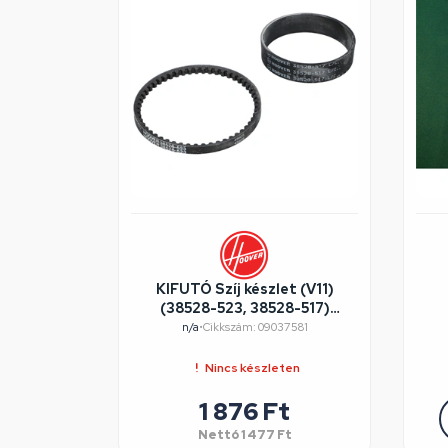
KIFUTÓ Szíj készlet (V11)
(38528-523, 38528-517)
HOOVER pl.:U5080 porszívó
HO
n/a
•
Cikkszám: 09037581
/RENDELÉSRE
Nincs készleten
1 876 Ft
Nettó
1 477 Ft