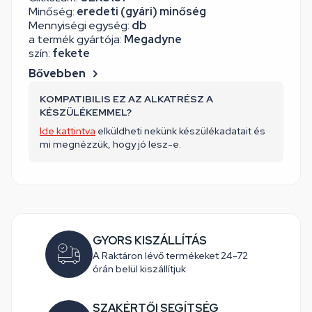
Minőség:
eredeti (gyári) minőség
Mennyiségi egység:
db
a termék gyártója:
Megadyne
szín:
fekete
Bővebben
KOMPATIBILIS EZ AZ ALKATRÉSZ A
KÉSZÜLÉKEMMEL?
Ide kattintva
elküldheti nekünk készülékadatait és
mi megnézzük, hogy jó lesz-e.
GYORS KISZÁLLÍTÁS
A Raktáron lévő termékeket 24-72
órán belül kiszállítjuk
SZAKÉRTŐI SEGÍTSÉG