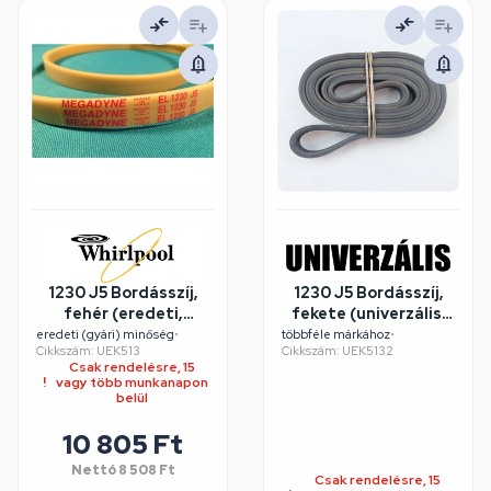
1230 J5 Bordásszíj,
1230 J5 Bordásszíj,
fehér (eredeti,
fekete (univerzális,
MEGADYNE)
HUTCHINSON)
eredeti (gyári) minőség
•
többféle márkához
•
Cikkszám: UEK513
Cikkszám: UEK5132
WHIRLPOOL
mosógép /
Csak rendelésre, 15
mosógép
RENDELÉSRE
vagy több munkanapon
belül
10 805 Ft
Nettó
8 508 Ft
Csak rendelésre, 15