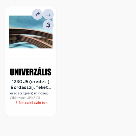
1230 J5 (eredeti)
Bordásszíj, fekete
(MEGADYNE)
eredeti (gyári) minőség
•
Cikkszám: UEK5131
mosógép /
Nincs készleten
RENDELÉSRE