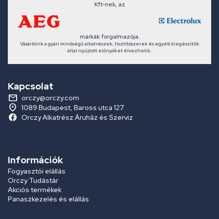
Kft-nek, az
márkák forgalmazója.
Vásárlóink a gyári minőségű alkatrészek, tisztítószerek és egyéb kiegészítők
által nyújtott előnyöket élvezhetik.
Kapcsolat
orczy@orczy.com
1089 Budapest, Baross utca 127.
Orczy Alkatrész Áruház és Szerviz
Információk
Fogyasztói elállás
Orczy Tudástár
Akciós termékek
Panaszkezelés és elállás