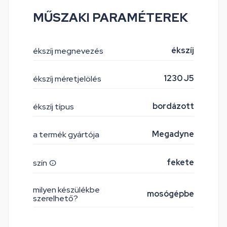
MŰSZAKI PARAMÉTEREK
ékszíj
ékszíj megnevezés
1230 J5
ékszíj méretjelölés
bordázott
ékszíj típus
Megadyne
a termék gyártója
fekete
szín
milyen készülékbe
mosógépbe
szerelhető?