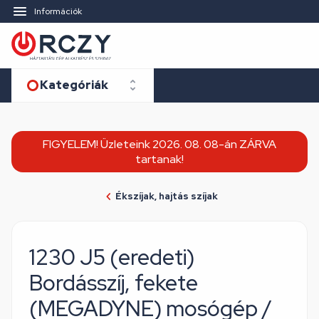
Információk
Kategóriák
FIGYELEM! Üzleteink 2026. 08. 08-án ZÁRVA
tartanak!
Ékszíjak, hajtás szíjak
1230 J5 (eredeti)
Bordásszíj, fekete
(MEGADYNE) mosógép /