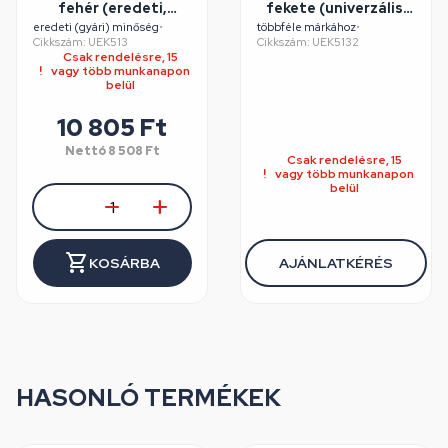
fehér (eredeti,
fekete (univerzális,
MEGADYNE)
HUTCHINSON)
eredeti (gyári) minőség
•
többféle márkához
•
Cikkszám: UEK513
Cikkszám: UEK5132
WHIRLPOOL
mosógép /
Csak rendelésre, 15
mosógép
RENDELÉSRE
vagy több munkanapon
belül
10 805 Ft
Nettó
8 508 Ft
Csak rendelésre, 15
vagy több munkanapon
belül
KOSÁRBA
AJÁNLATKÉRÉS
HASONLÓ TERMÉKEK