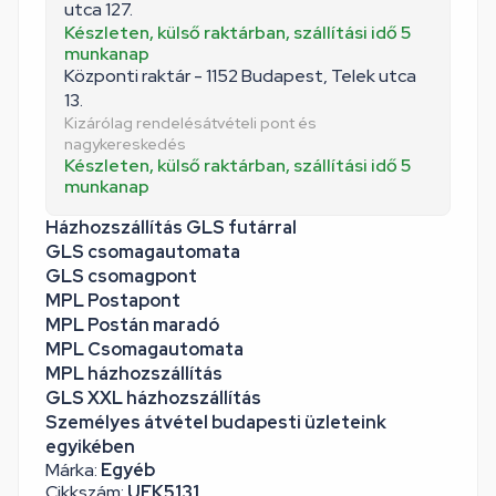
utca 127.
Készleten, külső raktárban, szállítási idő 5
munkanap
Központi raktár - 1152 Budapest, Telek utca
13.
Kizárólag rendelésátvételi pont és
nagykereskedés
Készleten, külső raktárban, szállítási idő 5
munkanap
Házhozszállítás GLS futárral
GLS csomagautomata
GLS csomagpont
MPL Postapont
MPL Postán maradó
MPL Csomagautomata
MPL házhozszállítás
GLS XXL házhozszállítás
Személyes átvétel budapesti üzleteink
egyikében
Márka:
Egyéb
Cikkszám:
UEK5131