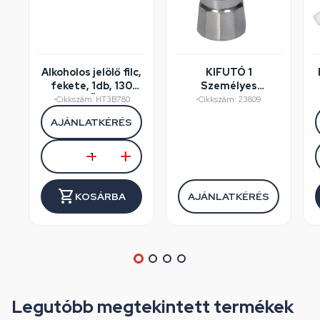
Alkoholos jelölő filc,
KIFUTÓ 1
fekete, 1db, 130
Személyes
mm, HÖGERT
kávéfőző
•
Cikkszám: HT3B780
•
Cikkszám: 23809
HT3B780
aluminium
AJÁNLATKÉRÉS
dobozos, Perfect
Home
KOSÁRBA
AJÁNLATKÉRÉS
Legutóbb megtekintett termékek