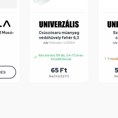
M Mosó-
Csúszósaru műanyag
Sz
védőhüvely fehér 6,3
c
éghibás
S
n/a
•
Cikkszám: UVE004
n/a
szó
(CSE
Készleten: 59 db, 24-72 órás
7 munk
kiszállítással
65
Ft
5
RÉS
Nettó
52
Ft
N