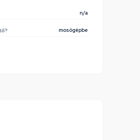
n/a
mosógépbe
ető?