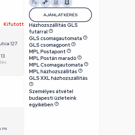
AJÁNLATKÉRÉS
Kifutott
Házhozszállítás GLS
futárral
GLS csomagautomata
utca 127.
GLS csomagpont
MPL Postapont
13.
MPL Postán maradó
edés
MPL Csomagautomata
MPL házhozszállítás
GLS XXL házhozszállítás
Személyes átvétel
budapesti üzleteink
egyikében
s mi