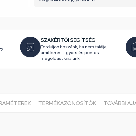
SZAKÉRTŐI SEGÍTSÉG
Forduljon hozzánk, ha nem találja,
72
amit keres – gyors és pontos
megoldást kínálunk!
ARAMÉTEREK
TERMÉKAZONOSÍTÓK
TOVÁBBI A