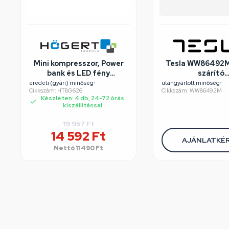
Mini kompresszor, Power
Tesla WW86492
bank és LED fény
szárító
funckióval. 10 bar, 80w,
felújított/széps
eredeti (gyári) minőség
•
utángyártott minőség
•
Cikkszám: HT8G626
Cikkszám: WW86492M
6000mAh, HT8G626
Készleten: 4 db, 24-72 órás
kiszállítással
19 957
Ft
14 592
Ft
AJÁNLATKÉ
Nettó
11 490
Ft