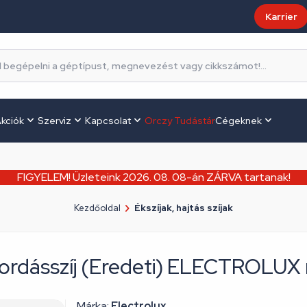
Karrier
kciók
Szerviz
Kapcsolat
Orczy Tudástár
Cégeknek
FIGYELEM! Üzleteink 2026. 08. 08-án ZÁRVA tartanak!
Kezdőoldal
Ékszíjak, hajtás szíjak
rdásszíj (Eredeti) ELECTROLU
Márka:
Electrolux