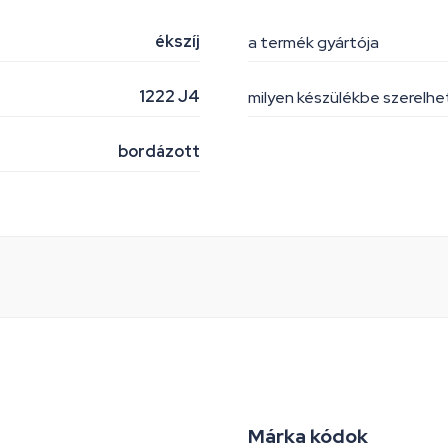
ékszíj
a termék gyártója
1222 J4
milyen készülékbe szerelh
bordázott
Márka kódok