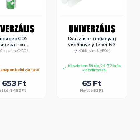
ódagép CO2
Csúszósaru műanyag
serepatron
védőhüvely fehér 6,3
ODASTREAM
•
Cikkszám: CYCO2
n/a
•
Cikkszám: UVE004
dakészítő gép
REKÖTELES!!!)
Készleten: 59 db, 24-72 órás
anapon belül várható
kiszállítással
 653
Ft
65
Ft
ettó
4 452
Ft
Nettó
52
Ft