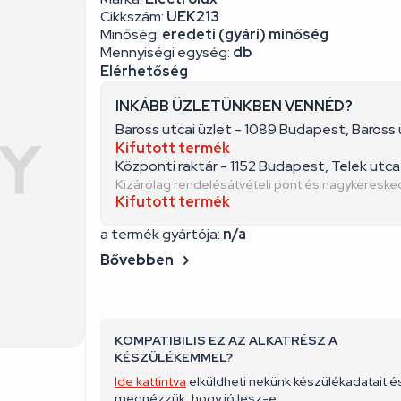
Cikkszám:
UEK213
Minőség:
eredeti (gyári) minőség
Mennyiségi egység:
db
Elérhetőség
INKÁBB ÜZLETÜNKBEN VENNÉD?
Baross utcai üzlet - 1089 Budapest, Baross 
Kifutott termék
Központi raktár - 1152 Budapest, Telek utca 
Kizárólag rendelésátvételi pont és nagykeresk
Kifutott termék
a termék gyártója:
n/a
Bővebben
KOMPATIBILIS EZ AZ ALKATRÉSZ A
KÉSZÜLÉKEMMEL?
Ide kattintva
elküldheti nekünk készülékadatait é
megnézzük, hogy jó lesz-e.