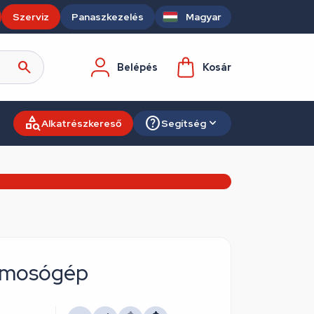
Szerviz
Panaszkezelés
Magyar
Belépés
Kosár
Alkatrészkereső
Segítség
X mosógép