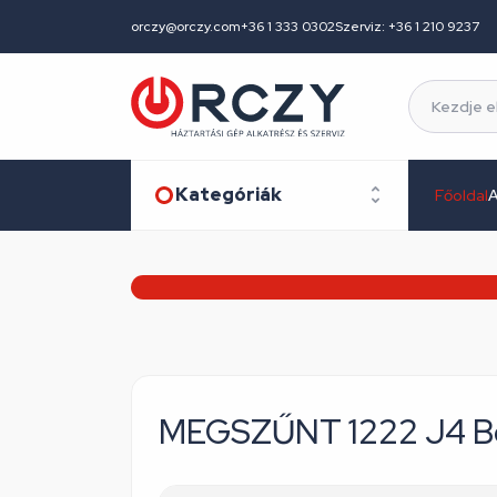
orczy@orczy.com
+36 1 333 0302
Szerviz: +36 1 210 9237
Kategóriák
Főoldal
A
MEGSZŰNT 1222 J4 Bo