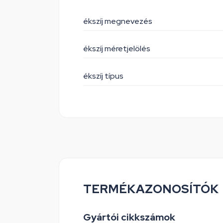
ékszíj megnevezés
ékszíj méretjelölés
ékszíj típus
TERMÉKAZONOSÍTÓK
Gyártói cikkszámok