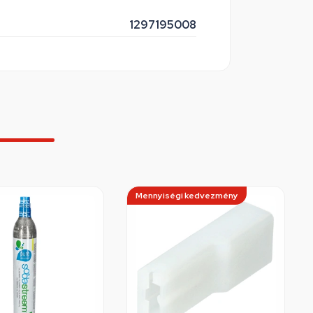
1297195008
Mennyiségi kedvezmény