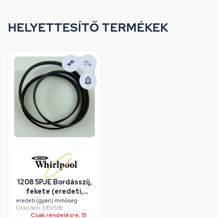
HELYETTESÍTŐ TERMÉKEK
1208 5PJE Bordásszíj,
fekete (eredeti,
HUTCHINSON)
eredeti (gyári) minőség
•
Cikkszám: UEK508
INDESIT mosógép
Csak rendelésre, 15