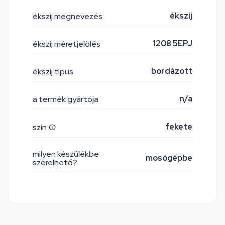
ékszíj
ékszíj megnevezés
1208 5EPJ
ékszíj méretjelölés
bordázott
ékszíj típus
n/a
a termék gyártója
fekete
szín
milyen készülékbe
mosógépbe
szerelhető?