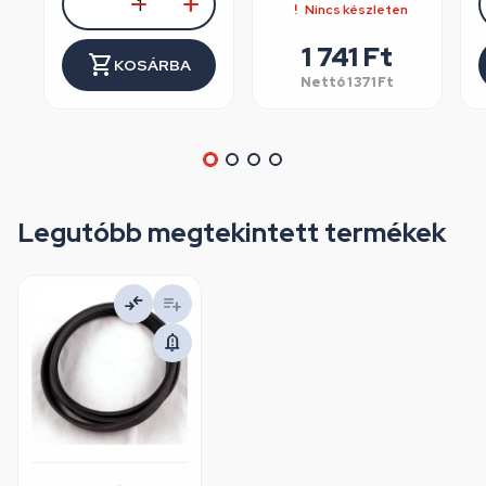
Nincs készleten
1 741
Ft
KOSÁRBA
Nettó
1 371
Ft
Legutóbb megtekintett termékek