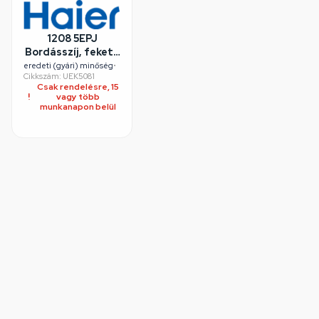
1208 5EPJ
Bordásszíj, fekete
(eredeti) HAIER
eredeti (gyári) minőség
•
Cikkszám: UEK5081
mosógép
Csak rendelésre, 15
vagy több
munkanapon belül