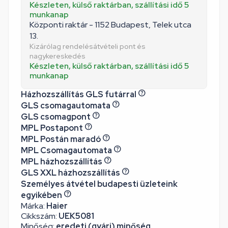
Készleten, külső raktárban, szállítási idő 5
munkanap
Központi raktár - 1152 Budapest, Telek utca
13.
Kizárólag rendelésátvételi pont és
nagykereskedés
Készleten, külső raktárban, szállítási idő 5
munkanap
Házhozszállítás GLS futárral
GLS csomagautomata
GLS csomagpont
MPL Postapont
MPL Postán maradó
MPL Csomagautomata
MPL házhozszállítás
GLS XXL házhozszállítás
Személyes átvétel budapesti üzleteink
egyikében
Márka:
Haier
Cikkszám:
UEK5081
Minőség:
eredeti (gyári) minőség