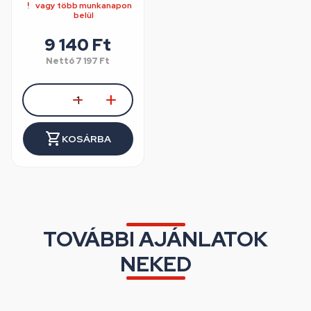
vagy több munkanapon
belül
9 140 Ft
Nettó
7 197 Ft
KOSÁRBA
TOVÁBBI AJÁNLATOK
NEKED