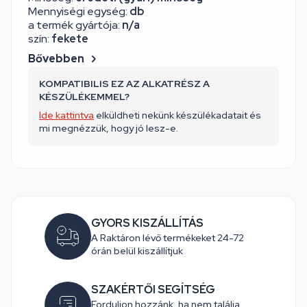
Mennyiségi egység:
db
a termék gyártója:
n/a
szín:
fekete
Bővebben
KOMPATIBILIS EZ AZ ALKATRÉSZ A
KÉSZÜLÉKEMMEL?
Ide kattintva
elküldheti nekünk készülékadatait és
mi megnézzük, hogy jó lesz-e.
GYORS KISZÁLLÍTÁS
A Raktáron lévő termékeket 24-72
órán belül kiszállítjuk
SZAKÉRTŐI SEGÍTSÉG
Forduljon hozzánk, ha nem találja,