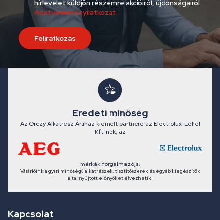
hírlevelet küldjön részemre akcióiról, újdonságairól
Adatvédelmi nyilatkozat
Feliratkozás
Eredeti minőség
Az Orczy Alkatrész Áruház kiemelt partnere az Electrolux-Lehel
Kft-nek, az
márkák forgalmazója.
Vásárlóink a gyári minőségű alkatrészek, tisztítószerek és egyéb kiegészítők
által nyújtott előnyöket élvezhetik.
Kapcsolat