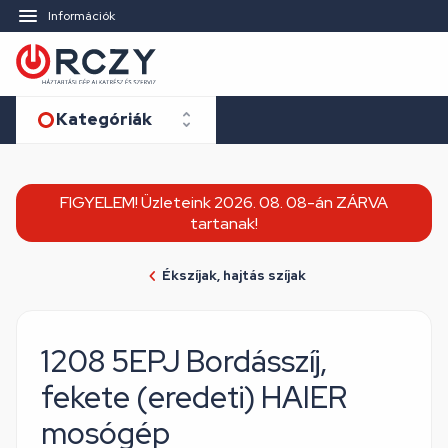
Információk
Kategóriák
FIGYELEM! Üzleteink 2026. 08. 08-án ZÁRVA
tartanak!
Ékszíjak, hajtás szíjak
1208 5EPJ Bordásszíj,
fekete (eredeti) HAIER
mosógép