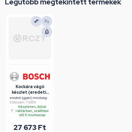
Legutóbb megtekintett termékek
Kockára vágó
készlet (eredeti)
BOSCH aprítógép
eredeti (gyári) minőség
•
Cikkszám: 73059
Készleten, külső
raktárban, szállítási
idő 5 munkanap
27 673 Ft