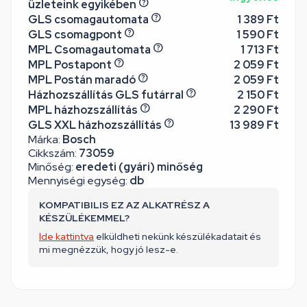
üzleteink egyikében
GLS csomagautomata
1 389 Ft
GLS csomagpont
1 590 Ft
MPL Csomagautomata
1 713 Ft
MPL Postapont
2 059 Ft
MPL Postán maradó
2 059 Ft
Házhozszállítás GLS futárral
2 150 Ft
MPL házhozszállítás
2 290 Ft
GLS XXL házhozszállítás
13 989 Ft
Márka:
Bosch
Cikkszám:
73059
Minőség:
eredeti (gyári) minőség
Mennyiségi egység:
db
KOMPATIBILIS EZ AZ ALKATRÉSZ A
KÉSZÜLÉKEMMEL?
Ide kattintva
elküldheti nekünk készülékadatait és
mi megnézzük, hogy jó lesz-e.