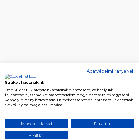
Adatvédelmi irányelvek
Sütiket használunk
Ezt elküldhetjük látogatóink adatainak elemzésére, webhelyünk
fejlesztésére, személyre szabott tartalom megjelenítésére és nagyszerű
webhely-élmény biztosítására. Ha többet szeretne tudni az általunk használt
sütikről, nyissa meg a beállításokat.
Mindent elfogad
Elutasítás
Beállítás