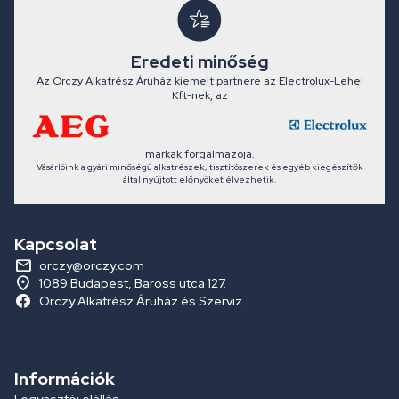
Eredeti minőség
Az Orczy Alkatrész Áruház kiemelt partnere az Electrolux-Lehel
Kft-nek, az
márkák forgalmazója.
Vásárlóink a gyári minőségű alkatrészek, tisztítószerek és egyéb kiegészítők
által nyújtott előnyöket élvezhetik.
Kapcsolat
orczy@orczy.com
1089 Budapest, Baross utca 127.
Orczy Alkatrész Áruház és Szerviz
Információk