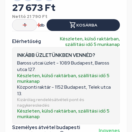
27 673
Ft
Nettó
21 790
Ft
db
KOSÁRBA
Készleten, külső raktárban,
Elérhetőség
szállítási idő 5 munkanap
INKÁBB ÜZLETÜNKBEN VENNÉD?
Baross utcai üzlet - 1089 Budapest, Baross
utca 127.
Készleten, külső raktárban, szállítási idő 5
munkanap
Központi raktár - 1152 Budapest, Telek utca
13.
Kizárólag rendelésátvételi pont és
nagykereskedés
Készleten, külső raktárban, szállítási idő 5
munkanap
Személyes átvétel budapesti
Ingyenes