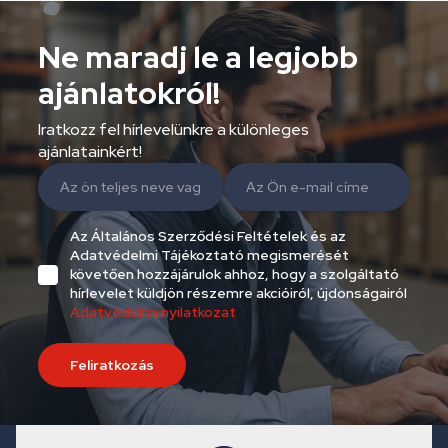
Ne maradj le a legjobb
ajánlatokról!
Iratkozz fel hírlevelünkre a különleges
ajánlatainkért!
Az Általános Szerződési Feltételek és az
Adatvédelmi Tájékoztató megismerését
követően hozzájárulok ahhoz, hogy a szolgáltató
hírlevelet küldjön részemre akcióiról, újdonságairól
Adatvédelmi nyilatkozat
Feliratkozás