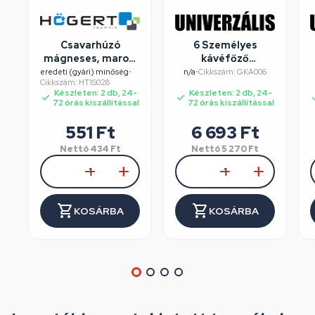
Csavarhúzó
6 Személyes
mágneses, marok,
kávéfőző
csillag fejű, PH2 x
alumínium dobozos
eredeti (gyári) minőség
•
n/a
•
Cikkszám: GKA006
Cikkszám: HT1S028
38 mm szár,
Készleten: 2 db, 24-
Készleten: 2 db, 24-
HÖGERT HT1S028
72 órás kiszállítással
72 órás kiszállítással
551
Ft
6 693
Ft
Nettó
434
Ft
Nettó
5 270
Ft
KOSÁRBA
KOSÁRBA