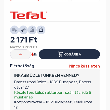
2 171
Ft
Nettó
1 709
Ft
db
KOSÁRBA
Elérhetőség
Nincs készleten
INKÁBB ÜZLETÜNKBEN VENNÉD?
Baross utcai üzlet - 1089 Budapest, Baross
utca 127.
Készleten, külső raktárban, szállítási idő 5
munkanap
Központi raktár - 1152 Budapest, Telek utca
13.