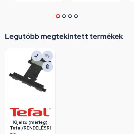
Legutóbb megtekintett termékek
Kijelző (mérleg)
Tefal/RENDELÉSRE
n/a
•