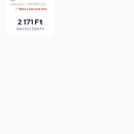
Cikkszám: TS07007320
Nincs készleten
2 171 Ft
Nettó
1 709 Ft