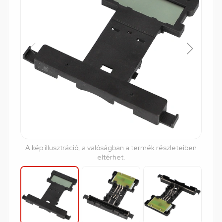
A kép illusztráció, a valóságban a termék részleteiben
eltérhet.