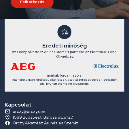
Feliratkozás
Eredeti minőség
Az Orczy Alkatrész Áruház kiemelt partnere az Electrolux-Lehel
Kft-nek, az
márkák forgalmazója.
Vásárlóink a gyári minőségű alkatrészek, tisztítószerek és egyéb kiegészítők
által nyújtott előnyöket élvezhetik.
Kapcsolat
orczy@orczy.com
1089 Budapest, Baross utca 127.
Orczy Alkatrész Áruház és Szerviz