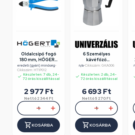
Oldalcsípő fogó
6 Személyes
180 mm, HÖGERT
kávéfőző
HT1P012
alumínium dobozos
eredeti (gyári) minőség
•
n/a
•
Cikkszám: GKA006
Cikkszám: HT1P012
Készleten: 7 db, 24-
Készleten: 2 db, 24-
72 órás kiszállítással
72 órás kiszállítással
2 977
Ft
6 693
Ft
Nettó
2 344
Ft
Nettó
5 270
Ft
KOSÁRBA
KOSÁRBA