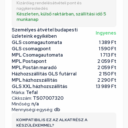
Kizárólag rendelésátvételi pont és
nagykereskedés
Készleten, külső raktárban, szállítási idő 5
munkanap
Személyes átvétel budapesti
Ingyenes
üzleteink egyikében
GLS csomagautomata
1 389 Ft
GLS csomagpont
1 590 Ft
MPL Csomagautomata
1 713 Ft
MPL Postapont
2 059 Ft
MPL Postán maradó
2 059 Ft
Házhozszállítás GLS futárral
2 150 Ft
MPL házhozszállítás
2 290 Ft
GLS XXL házhozszállítás
13 989 Ft
Márka:
Tefal
Cikkszám:
TS07007320
Minőség:
n/a
Mennyiségi egység:
db
KOMPATIBILIS EZ AZ ALKATRÉSZ A
KÉSZÜLÉKEMMEL?