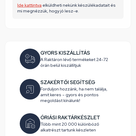
Ide kattintva
elküldheti nekünk készülékadatait és
mi megnézzük, hogy jó lesz-e.
GYORS KISZÁLLÍTÁS
A Raktáron lévő termékeket 24-72
órán belül kiszállítjuk
SZAKÉRTŐI SEGÍTSÉG
Forduljon hozzánk, ha nem találja,
amit keres – gyors és pontos
megoldást kínálunk!
ÓRIÁSI RAKTÁRKÉSZLET
Több mint 20 000 különböző
alkatrészt tartunk készleten