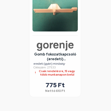
Gomb fokozatkapcsoló
(eredeti)
GORENJE/MORA
eredeti (gyári) minőség
•
Cikkszám: 27533
páraelszívó
Csak rendelésre, 15 vagy
több munkanapon belül
775 Ft
Nettó
610 Ft