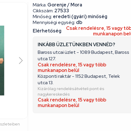
Cikkszám:
27533
Minőség:
eredeti (gyári) minőség
Mennyiségi egység:
db
Csak rendelésre, 15 vagy tö
Elérhetőség
munkanapon bel
INKÁBB ÜZLETÜNKBEN VENNÉD?
Baross utcai üzlet - 1089 Budapest, Baross
utca 127.
Csak rendelésre, 15 vagy több
munkanapon belül
Központi raktár - 1152 Budapest, Telek
utca 13.
Kizárólag rendelésátvételi pont és
nagykereskedés
Csak rendelésre, 15 vagy több
munkanapon belül
észleteiben