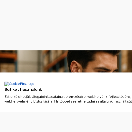
Sütiket használunk
Ezt elküldhetjük látogatóink adatainak elemzésére, webhelyünk fejlesztésére
webhely-élmény biztosítására. Ha többet szeretne tudni az általunk használt süti
Gomb fokozatkapcsoló (eredeti)