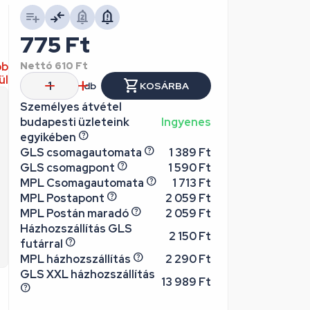
775
Ft
bb
Nettó
610
Ft
ül
db
KOSÁRBA
Személyes átvétel
budapesti üzleteink
Ingyenes
egyikében
GLS csomagautomata
1 389 Ft
GLS csomagpont
1 590 Ft
MPL Csomagautomata
1 713 Ft
MPL Postapont
2 059 Ft
MPL Postán maradó
2 059 Ft
Házhozszállítás GLS
2 150 Ft
futárral
MPL házhozszállítás
2 290 Ft
GLS XXL házhozszállítás
13 989 Ft