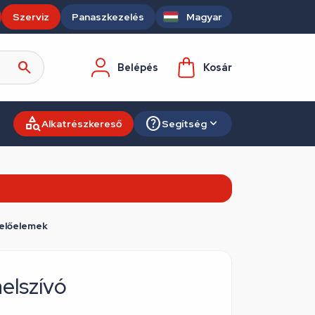
Szerviz
Panaszkezelés
Magyar
Belépés
Kosár
Alkatrészkereső
Segítség
zelőelemek
elszívó