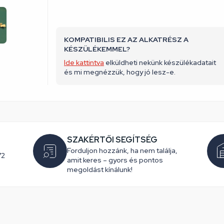
KOMPATIBILIS EZ AZ ALKATRÉSZ A
KÉSZÜLÉKEMMEL?
Ide kattintva
elküldheti nekünk készülékadatait
és mi megnézzük, hogy jó lesz-e.
SZAKÉRTŐI SEGÍTSÉG
Forduljon hozzánk, ha nem találja,
72
amit keres – gyors és pontos
megoldást kínálunk!