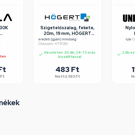
230K
Szigetelőszalag, fekete,
Nylo
20m, 19 mm, HÖGERT
éghibás
HT1P281
eredeti (gyári) minőség
•
n/a
•
C
C
Cikkszám: HT1P281
Készleten: 20 db, 24-72 órás
2 db ez
eten
kiszállítással
Ft
483
Ft
1
Ft
Nettó
380
Ft
N
mékek