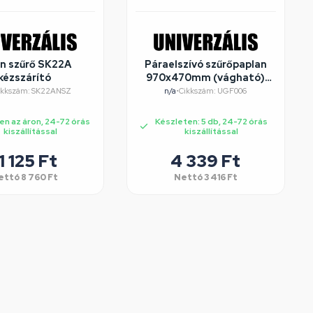
n szűrő SK22A
Páraelszívó szűrőpaplan
kézszárító
970x470mm (vágható)
150g/m2 WPRO UGF016
ikkszám: SK22ANSZ
n/a
•
Cikkszám: UGF006
en az áron, 24-72 órás
Készleten: 5 db, 24-72 órás
kiszállítással
kiszállítással
1 125
Ft
4 339
Ft
ettó
8 760
Ft
Nettó
3 416
Ft