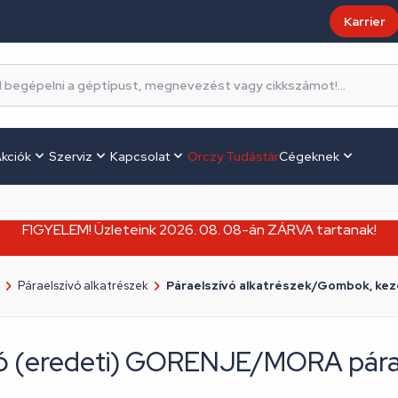
Karrier
kciók
Szerviz
Kapcsolat
Orczy Tudástár
Cégeknek
FIGYELEM! Üzleteink 2026. 08. 08-án ZÁRVA tartanak!
Páraelszívó alkatrészek
Páraelszívó alkatrészek/Gombok, ke
ó (eredeti) GORENJE/MORA pára
Márka:
Gorenje / Mora