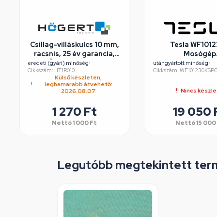
Csillag-villáskulcs 10 mm,
Tesla WF101
racsnis, 25 év garancia,
Mosógép
HÖGERT HT1R010
felújított/széps
eredeti (gyári) minőség
•
utángyártott minőség
•
Cikkszám: HT1R010
Cikkszám: WF101230KSP
Külső készleten,
leghamarabb átvehető:
Nincs készl
2026.08.07.
1 270
Ft
19 050
Nettó
1 000
Ft
Nettó
15 000
Legutóbb megtekintett ter