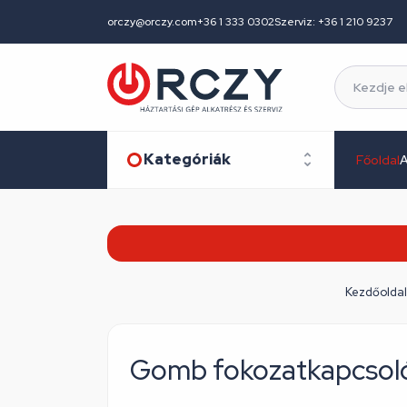
orczy@orczy.com
+36 1 333 0302
Szerviz: +36 1 210 9237
Kategóriák
Főoldal
A
Kezdőoldal
Gomb fokozatkapcsol