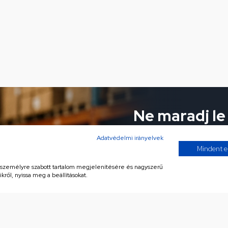
Ne maradj le
ajánlatokról!
Adatvédelmi irányelvek
Mindent e
Iratkozz fel hírlevelünkre 
, személyre szabott tartalom megjelenítésére és nagyszerű
kről, nyissa meg a beállításokat.
Az Általános Szerződé
megismerését követően
hírlevelet küldjön rész
 GORENJE/MORA páraelszívó
Adatvédelmi nyilatkoz
Csak rendelésre, 15 vagy 