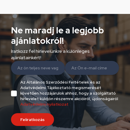
Ne maradj le a legjobb
ajánlatokról!
Iratkozz fel hírlevelünkre a különleges
ajánlatainkért!
Az Általános Szerződési Feltételek és az
Adatvédelmi Tájékoztató megismerését
követően hozzájárulok ahhoz, hogy a szolgáltató
hírlevelet küldjön részemre akcióiról, újdonságairól
Adatvédelmi nyilatkozat
Feliratkozás