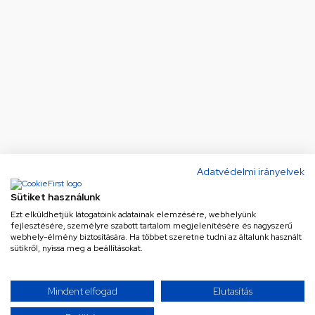
Adatvédelmi irányelvek
Sütiket használunk
Ezt elküldhetjük látogatóink adatainak elemzésére, webhelyünk
fejlesztésére, személyre szabott tartalom megjelenítésére és nagyszerű
webhely-élmény biztosítására. Ha többet szeretne tudni az általunk használt
sütikről, nyissa meg a beállításokat.
Mindent elfogad
Elutasítás