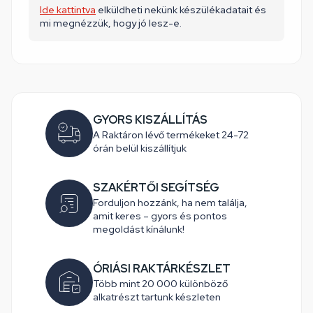
Ide kattintva
elküldheti nekünk készülékadatait és
mi megnézzük, hogy jó lesz-e.
GYORS KISZÁLLÍTÁS
A Raktáron lévő termékeket 24-72
órán belül kiszállítjuk
SZAKÉRTŐI SEGÍTSÉG
Forduljon hozzánk, ha nem találja,
amit keres – gyors és pontos
megoldást kínálunk!
ÓRIÁSI RAKTÁRKÉSZLET
Több mint 20 000 különböző
alkatrészt tartunk készleten