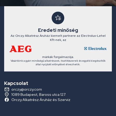
Eredeti minőség
Az Orczy Alkatrész Áruház kiemelt partnere az Electrolux-Lehel
Kft-nek, az
márkák forgalmazója.
Vásárlóink a gyári minőségű alkatrészek, tisztítószerek és egyéb kiegészítők
által nyújtott előnyöket élvezhetik.
Kapcsolat
orczy@orczy.com
1089 Budapest, Baross utca 127.
Orczy Alkatrész Áruház és Szerviz