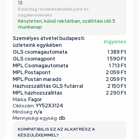
13.
Kizárólag rendelésátvételi pont és
nagykereskedés
Készleten, külső raktárban, szállítási idő 5
munkanap
Személyes átvétel budapesti
Ingyenes
üzleteink egyikében
GLS csomagautomata
1 389 Ft
GLS csomagpont
1 590 Ft
MPL Csomagautomata
1 713 Ft
MPL Postapont
2 059 Ft
MPL Postán maradó
2 059 Ft
Házhozszállítás GLS futárral
2 150 Ft
MPL házhozszállítás
2 290 Ft
Márka:
Fagor
Cikkszám:
YY52X3124
Minőség:
n/a
Mennyiségi egység:
db
KOMPATIBILIS EZ AZ ALKATRÉSZ A
KÉSZÜLÉKEMMEL?