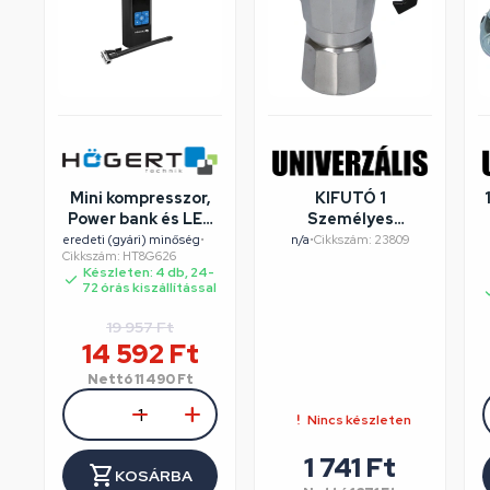
Mini kompresszor,
KIFUTÓ 1
Power bank és LED
Személyes
fény funckióval. 10
kávéfőző
eredeti (gyári) minőség
•
n/a
•
Cikkszám: 23809
Cikkszám: HT8G626
bar, 80w, 6000mAh,
aluminium
Készleten: 4 db, 24-
HT8G626
dobozos, Perfect
72 órás kiszállítással
Home
19 957
Ft
14 592
Ft
Nettó
11 490
Ft
Nincs készleten
1 741
Ft
KOSÁRBA