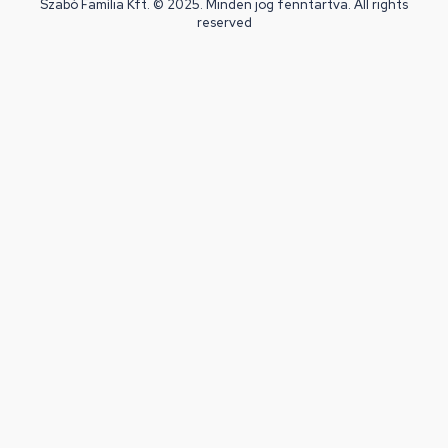
Szabó Família Kft. © 2025. Minden jog fenntartva. All rights
reserved