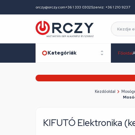
orczy@orczy.com
+36 1 333 0302
Szerviz: +36 1 210 9237
Kategóriák
Főoldal
A
Kezdőoldal
Mosógé
Mosóg
KIFUTÓ Elektronika 