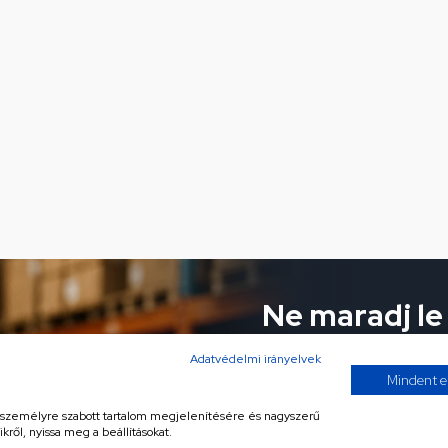
Ne maradj le
ajánlatokról!
Adatvédelmi irányelvek
Mindent e
Iratkozz fel hírlevelünkre 
, személyre szabott tartalom megjelenítésére és nagyszerű
kről, nyissa meg a beállításokat.