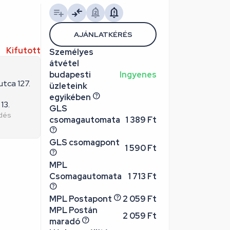
AJÁNLATKÉRÉS
Kifutott
Személyes
átvétel
budapesti
Ingyenes
utca 127.
üzleteink
egyikében
13.
GLS
edés
csomagautomata
1 389 Ft
GLS csomagpont
1 590 Ft
MPL
Csomagautomata
1 713 Ft
MPL Postapont
2 059 Ft
MPL Postán
2 059 Ft
maradó