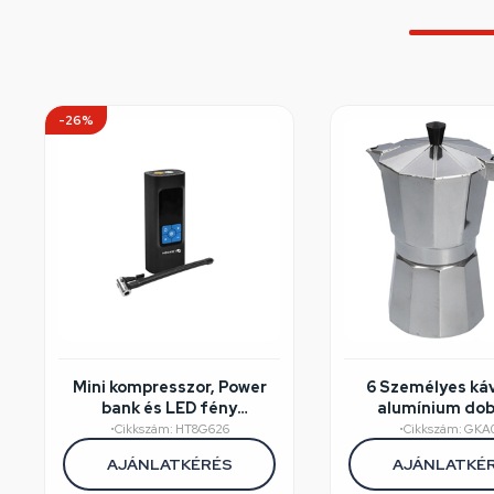
-26%
Mini kompresszor, Power
6 Személyes ká
bank és LED fény
alumínium do
funckióval. 10 bar, 80w,
•
Cikkszám: HT8G626
•
Cikkszám: GKA
6000mAh, HT8G626
AJÁNLATKÉRÉS
AJÁNLATKÉ