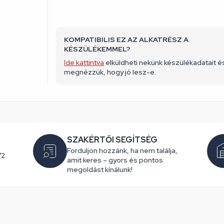
KOMPATIBILIS EZ AZ ALKATRÉSZ A
KÉSZÜLÉKEMMEL?
Ide kattintva
elküldheti nekünk készülékadatait é
megnézzük, hogy jó lesz-e.
SZAKÉRTŐI SEGÍTSÉG
Forduljon hozzánk, ha nem találja,
72
amit keres – gyors és pontos
megoldást kínálunk!