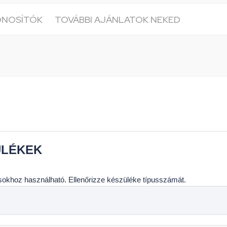
ONOSÍTÓK
TOVÁBBI AJÁNLATOK NEKED
ÜLÉKEK
usokhoz használható. Ellenőrizze készüléke típusszámát.