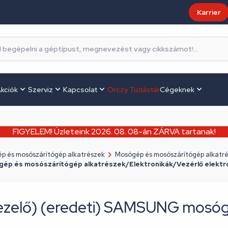
Karrier
kciók
Szerviz
Kapcsolat
Orczy Tudástár
Cégeknek
FIGYELEM! Üzleteink 2026. 08. 08-án ZÁRVA tartanak!
p és mosószárítógép alkatrészek
Mosógép és mosószárítógép alkatré
ép és mosószárítógép alkatrészek/Elektronikák/Vezérlő elektr
(kezelő) (eredeti) SAMSUNG mos