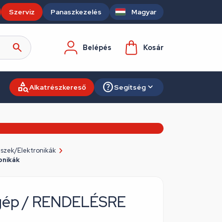
Szerviz
Panaszkezelés
Magyar
Belépés
Kosár
Alkatrészkereső
Segítség
szek/Elektronikák
onikák
ógép / RENDELÉSRE