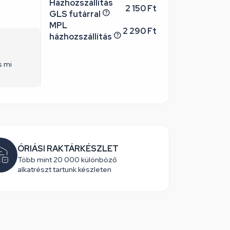
Házhozszállítás
2 150 Ft
GLS futárral
MPL
2 290 Ft
házhozszállítás
s mi
ÓRIÁSI RAKTÁRKÉSZLET
Több mint 20 000 különböző
alkatrészt tartunk készleten