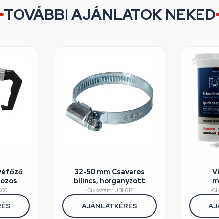
TOVÁBBI AJÁNLATOK NEKED
véfőző
32-50 mm Csavaros
V
bozos
bilincs, horganyzott
m
mosog
006
•
Cikkszám: UBL017
•
Ci
(er
RÉS
AJÁNLATKÉRÉS
AJ