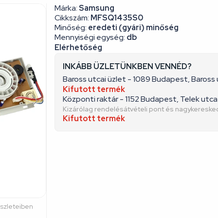
Márka:
Samsung
Cikkszám:
MFSQ1435S0
Minőség:
eredeti (gyári) minőség
Mennyiségi egység:
db
Elérhetőség
INKÁBB ÜZLETÜNKBEN VENNÉD?
Baross utcai üzlet - 1089 Budapest, Baross 
Kifutott termék
Központi raktár - 1152 Budapest, Telek utca 
Kizárólag rendelésátvételi pont és nagykeresk
Kifutott termék
észleteiben