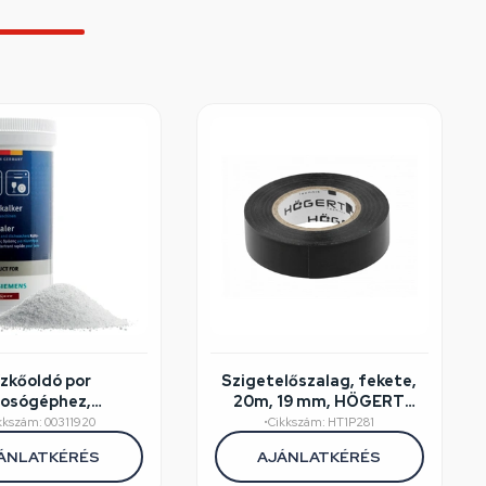
ízkőoldó por
Szigetelőszalag, fekete,
osógéphez,
20m, 19 mm, HÖGERT
atógéphez 250g
HT1P281
kkszám: 00311920
•
Cikkszám: HT1P281
edeti) BOSCH
ÁNLATKÉRÉS
AJÁNLATKÉRÉS