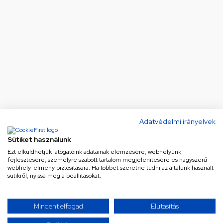
Adatvédelmi irányelvek
Sütiket használunk
Ezt elküldhetjük látogatóink adatainak elemzésére, webhelyünk
fejlesztésére, személyre szabott tartalom megjelenítésére és nagyszerű
webhely-élmény biztosítására. Ha többet szeretne tudni az általunk használt
sütikről, nyissa meg a beállításokat.
Mindent elfogad
Elutasítás