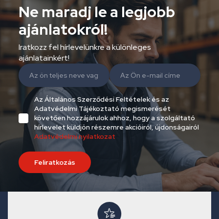
Ne maradj le a legjobb
ajánlatokról!
Iratkozz fel hírlevelünkre a különleges
ajánlatainkért!
Az Általános Szerződési Feltételek és az
Adatvédelmi Tájékoztató megismerését
követően hozzájárulok ahhoz, hogy a szolgáltató
hírlevelet küldjön részemre akcióiról, újdonságairól
Adatvédelmi nyilatkozat
Feliratkozás