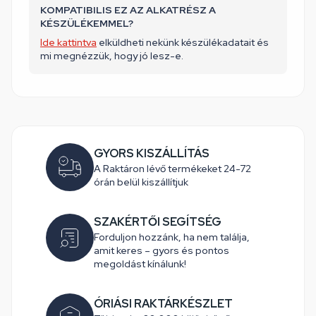
KOMPATIBILIS EZ AZ ALKATRÉSZ A
KÉSZÜLÉKEMMEL?
Ide kattintva
elküldheti nekünk készülékadatait és
mi megnézzük, hogy jó lesz-e.
GYORS KISZÁLLÍTÁS
A Raktáron lévő termékeket 24-72
órán belül kiszállítjuk
SZAKÉRTŐI SEGÍTSÉG
Forduljon hozzánk, ha nem találja,
amit keres – gyors és pontos
megoldást kínálunk!
ÓRIÁSI RAKTÁRKÉSZLET