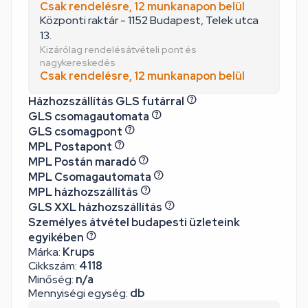
Csak rendelésre, 12 munkanapon belül
Központi raktár - 1152 Budapest, Telek utca
13.
Kizárólag rendelésátvételi pont és
nagykereskedés
Csak rendelésre, 12 munkanapon belül
Házhozszállítás GLS futárral
GLS csomagautomata
GLS csomagpont
MPL Postapont
MPL Postán maradó
MPL Csomagautomata
MPL házhozszállítás
GLS XXL házhozszállítás
Személyes átvétel budapesti üzleteink
egyikében
Márka:
Krups
Cikkszám:
4118
Minőség:
n/a
Mennyiségi egység:
db