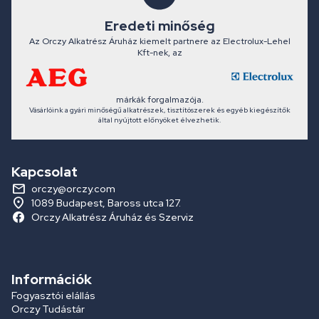
Eredeti minőség
Az Orczy Alkatrész Áruház kiemelt partnere az Electrolux-Lehel
Kft-nek, az
márkák forgalmazója.
Vásárlóink a gyári minőségű alkatrészek, tisztítószerek és egyéb kiegészítők
által nyújtott előnyöket élvezhetik.
Kapcsolat
orczy@orczy.com
1089 Budapest, Baross utca 127.
Orczy Alkatrész Áruház és Szerviz
Információk
Fogyasztói elállás
Orczy Tudástár