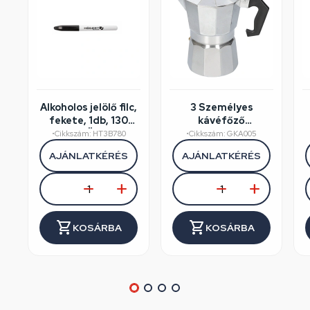
Alkoholos jelölő filc,
3 Személyes
fekete, 1db, 130
kávéfőző
mm, HÖGERT
alumínium dobozos
•
Cikkszám: HT3B780
•
Cikkszám: GKA005
HT3B780
AJÁNLATKÉRÉS
AJÁNLATKÉRÉS
KOSÁRBA
KOSÁRBA