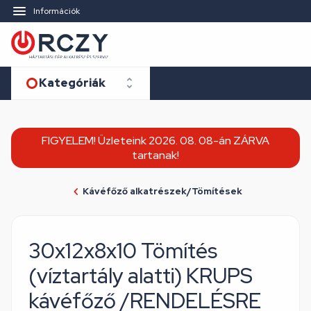
Információk
Kategóriák
FIGYELEM! Üzleteink 2026. 08. 08-án ZÁRVA
tartanak!
Kávéfőző alkatrészek/Tömítések
30x12x8x10 Tömítés
(víztartály alatti) KRUPS
kávéfőző /RENDELÉSRE