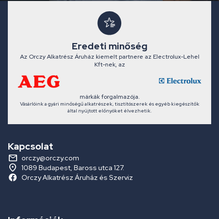
Eredeti minőség
Az Orczy Alkatrész Áruház kiemelt partnere az Electrolux-Lehel
Kft-nek, az
márkák forgalmazója.
Vásárlóink a gyári minőségű alkatrészek, tisztítószerek és egyéb kiegészítők
által nyújtott előnyöket élvezhetik.
Kapcsolat
orczy@orczy.com
1089 Budapest, Baross utca 127.
Orczy Alkatrész Áruház és Szerviz