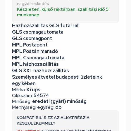
nagykereskedés
Készleten, külső raktárban, szállítási idő 5
munkanap
Házhozszállítás GLS futárral
GLS csomagautomata
GLS csomagpont
MPL Postapont
MPL Postán maradó
MPL Csomagautomata
MPL házhozszállítás
GLS XXL házhozszállítás
Személyes átvétel budapesti üzleteink
egyikében
Márka:
Krups
Cikkszám:
54574
Minőség:
eredeti (gyári) minőség
Mennyiségi egység:
db
KOMPATIBILIS EZ AZ ALKATRÉSZ A
KÉSZÜLÉKEMMEL?