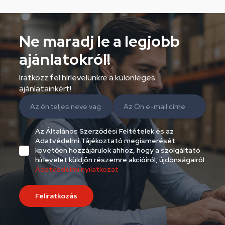
Ne maradj le a legjobb
ajánlatokról!
Iratkozz fel hírlevelünkre a különleges
ajánlatainkért!
Az Általános Szerződési Feltételek és az
Adatvédelmi Tájékoztató megismerését
követően hozzájárulok ahhoz, hogy a szolgáltató
hírlevelet küldjön részemre akcióiról, újdonságairól
Adatvédelmi nyilatkozat
Feliratkozás