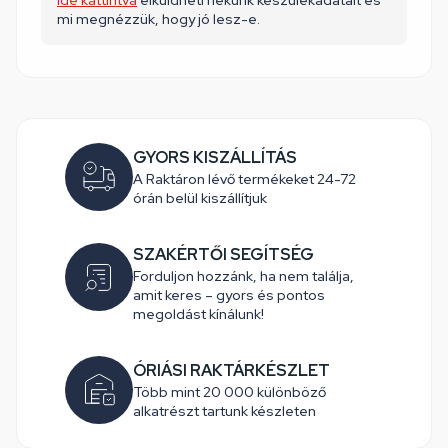
Ide kattintva
elküldheti nekünk készülékadatait és
mi megnézzük, hogy jó lesz-e.
GYORS KISZÁLLÍTÁS
A Raktáron lévő termékeket 24-72
órán belül kiszállítjuk
SZAKÉRTŐI SEGÍTSÉG
Forduljon hozzánk, ha nem találja,
amit keres – gyors és pontos
megoldást kínálunk!
ÓRIÁSI RAKTÁRKÉSZLET
Több mint 20 000 különböző
alkatrészt tartunk készleten