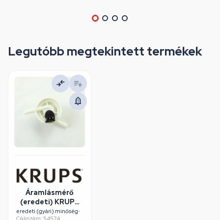
Legutóbb megtekintett termékek
Áramlásmérő
(eredeti) KRUPS
kávéfőző gép /
eredeti (gyári) minőség
•
Cikkszám: 54574