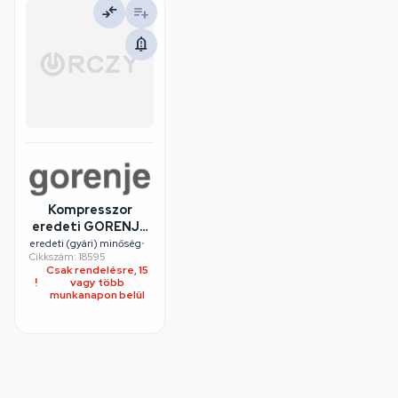
Kompresszor
eredeti GORENJE
hűtőgép
eredeti (gyári) minőség
•
Cikkszám: 18595
Csak rendelésre, 15
vagy több
munkanapon belül