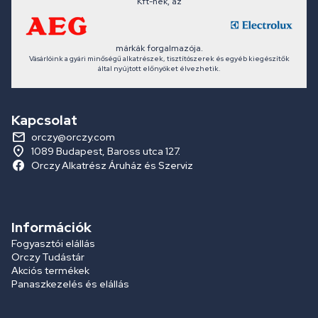
Kft-nek, az
márkák forgalmazója.
Vásárlóink a gyári minőségű alkatrészek, tisztítószerek és egyéb kiegészítők
által nyújtott előnyöket élvezhetik.
Kapcsolat
orczy@orczy.com
1089 Budapest, Baross utca 127.
Orczy Alkatrész Áruház és Szerviz
Információk
Fogyasztói elállás
Orczy Tudástár
Akciós termékek
Panaszkezelés és elállás