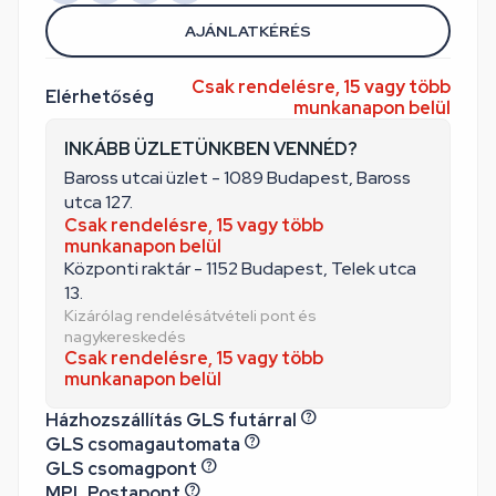
AJÁNLATKÉRÉS
Csak rendelésre, 15 vagy több
Elérhetőség
munkanapon belül
INKÁBB ÜZLETÜNKBEN VENNÉD?
Baross utcai üzlet - 1089 Budapest, Baross
utca 127.
Csak rendelésre, 15 vagy több
munkanapon belül
Központi raktár - 1152 Budapest, Telek utca
13.
Kizárólag rendelésátvételi pont és
nagykereskedés
Csak rendelésre, 15 vagy több
munkanapon belül
Házhozszállítás GLS futárral
GLS csomagautomata
GLS csomagpont
MPL Postapont