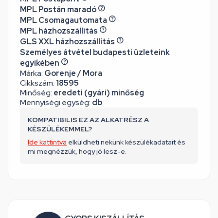
MPL Postán maradó
MPL Csomagautomata
MPL házhozszállítás
GLS XXL házhozszállítás
Személyes átvétel budapesti üzleteink
egyikében
Márka:
Gorenje / Mora
Cikkszám:
18595
Minőség:
eredeti (gyári) minőség
Mennyiségi egység:
db
KOMPATIBILIS EZ AZ ALKATRÉSZ A
KÉSZÜLÉKEMMEL?
Ide kattintva
elküldheti nekünk készülékadatait és
mi megnézzük, hogy jó lesz-e.