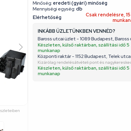
Minőség:
eredeti (gyári) minőség
Mennyiségi egység:
db
Csak rendelésre, 15
Elérhetőség
munkana
INKÁBB ÜZLETÜNKBEN VENNÉD?
Baross utcai üzlet - 1089 Budapest, Baross 
Készleten, külső raktárban, szállítási idő 5
munkanap
Központi raktár - 1152 Budapest, Telek utca 
Kizárólag rendelésátvételi pont és nagykeresk
Készleten, külső raktárban, szállítási idő 5
munkanap
észleteiben