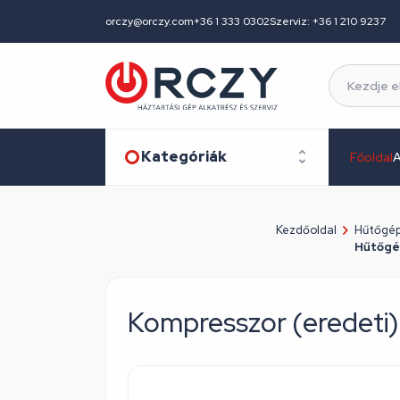
orczy@orczy.com
+36 1 333 0302
Szerviz: +36 1 210 9237
Kategóriák
Főoldal
A
Kezdőoldal
Hűtőgép
Hűtőgé
Kompresszor (eredet