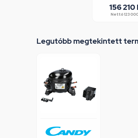
156 210
Nettó
123 00
Legutóbb megtekintett ter