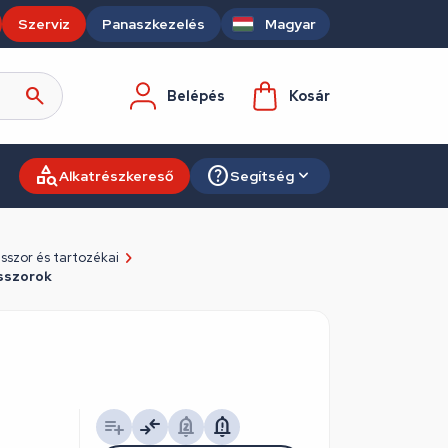
Szerviz
Panaszkezelés
Magyar
Belépés
Kosár
Alkatrészkereső
Segítség
szor és tartozékai
sszorok