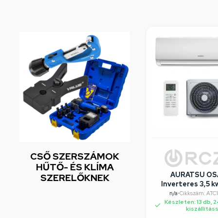
CSŐ SZERSZÁMOK
HŰTŐ- ÉS KLÍMA
AURATSU OS
SZERELŐKNEK
Inverteres 3,5 k
szett , WiF
n/a
•
Cikkszám: ATC
Csepptálcaf
Készleten: 13 db, 
kiszállítás