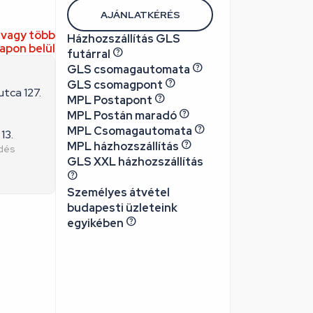
AJÁNLATKÉRÉS
 vagy több
Házhozszállítás GLS
pon belül
futárral
GLS csomagautomata
GLS csomagpont
utca 127.
MPL Postapont
MPL Postán maradó
MPL Csomagautomata
13.
MPL házhozszállítás
edés
GLS XXL házhozszállítás
Személyes átvétel
budapesti üzleteink
egyikében