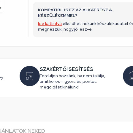
KOMPATIBILIS EZ AZ ALKATRÉSZ A
KÉSZÜLÉKEMMEL?
Ide kattintva
elküldheti nekünk készülékadatait é
megnézzük, hogy jó lesz-e.
SZAKÉRTŐI SEGÍTSÉG
Forduljon hozzánk, ha nem találja,
72
amit keres – gyors és pontos
megoldást kínálunk!
AJÁNLATOK NEKED