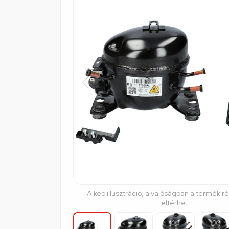
A kép illusztráció, a valóságban a termék r
eltérhet.