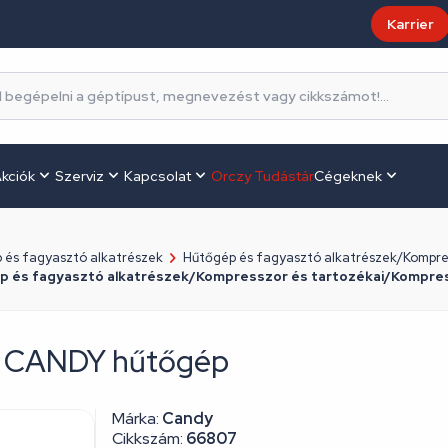
Karrier
kciók
Szerviz
Kapcsolat
Orczy Tudástár
Cégeknek
 és fagyasztó alkatrészek
Hűtőgép és fagyasztó alkatrészek/Kompres
p és fagyasztó alkatrészek/Kompresszor és tartozékai/Kompre
i) CANDY hűtőgép
Márka:
Candy
Cikkszám:
66807