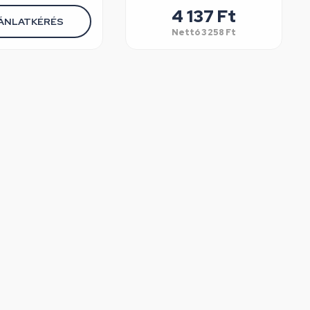
4 137
Ft
ÁNLATKÉRÉS
Nettó
3 258
Ft