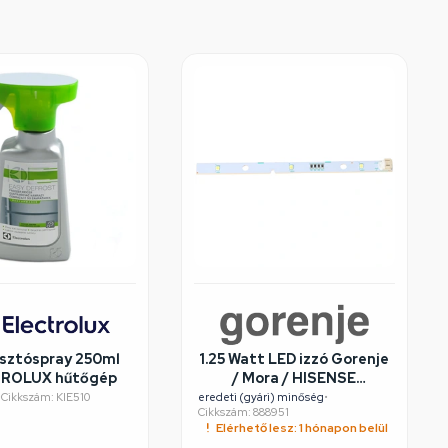
sztóspray 250ml
1.25 Watt LED izzó Gorenje
ROLUX hűtőgép
/ Mora / HISENSE
hűtőgépbe
•
Cikkszám: KIE510
eredeti (gyári) minőség
•
Cikkszám: 888951
Elérhető lesz: 1 hónapon belül