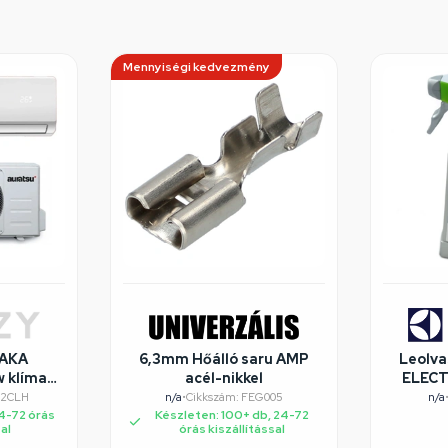
Mennyiségi kedvezmény
AKA
6,3mm Hőálló saru AMP
Leolva
w klíma
acél-nikkel
ELECT
i,
12CLH
n/a
•
Cikkszám: FEG005
n/a
űtés
24-72 órás
Készleten: 100+ db, 24-72
sal
órás kiszállítással