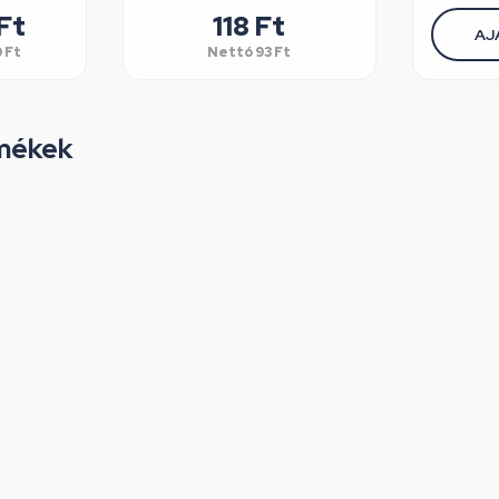
Ft
118
Ft
AJ
0
Ft
Nettó
93
Ft
mékek