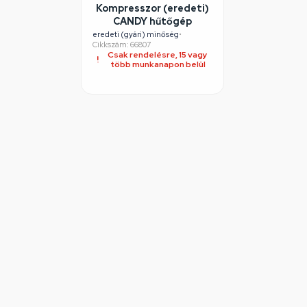
Kompresszor (eredeti)
CANDY hűtőgép
eredeti (gyári) minőség
•
Cikkszám: 66807
Csak rendelésre, 15 vagy
több munkanapon belül