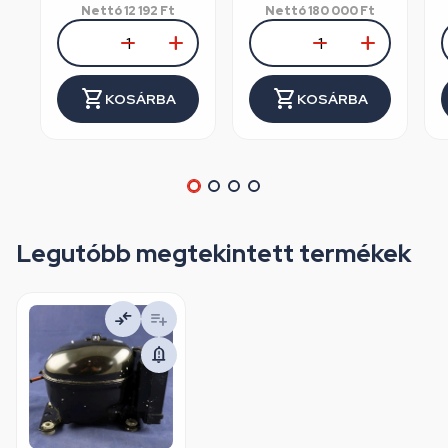
Nettó
12 192
Ft
Nettó
180 000
Ft
KOSÁRBA
KOSÁRBA
Legutóbb megtekintett termékek