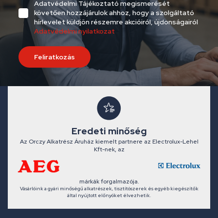
Adatvédelmi Tájékoztató megismerését
követően hozzájárulok ahhoz, hogy a szolgáltató
hírlevelet küldjön részemre akcióiról, újdonságairól
Adatvédelmi nyilatkozat
Feliratkozás
Eredeti minőség
Az Orczy Alkatrész Áruház kiemelt partnere az Electrolux-Lehel
Kft-nek, az
márkák forgalmazója.
Vásárlóink a gyári minőségű alkatrészek, tisztítószerek és egyéb kiegészítők
által nyújtott előnyöket élvezhetik.