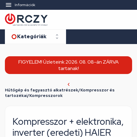
Információk
Kategóriák
FIGYELEM! Üzleteink 2026. 08. 08-án ZÁRVA
tartanak!
Hűtőgép és fagyasztó alkatrészek/Kompresszor és
tartozékai/Kompresszorok
Kompresszor + elektronika,
inverter (eredeti) HAIER