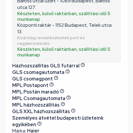
Baross utcai üzlet - 1089 Budapest, Baross
utca 127.
Készleten, külső raktárban, szállítási idő 5
munkanap
Központi raktár - 1152 Budapest, Telek utca
13.
Kizárólag rendelésátvételi pont és
nagykereskedés
Készleten, külső raktárban, szállítási idő 5
munkanap
Házhozszállítás GLS futárral
GLS csomagautomata
GLS csomagpont
MPL Postapont
MPL Postán maradó
MPL Csomagautomata
MPL házhozszállítás
GLS XXL házhozszállítás
Személyes átvétel budapesti üzleteink
egyikében
Márka:
Haier