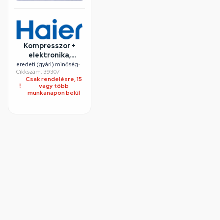
Kompresszor +
elektronika,
inverter (eredeti)
eredeti (gyári) minőség
•
Cikkszám: 39307
HAIER hűtőgép
Csak rendelésre, 15
vagy több
munkanapon belül