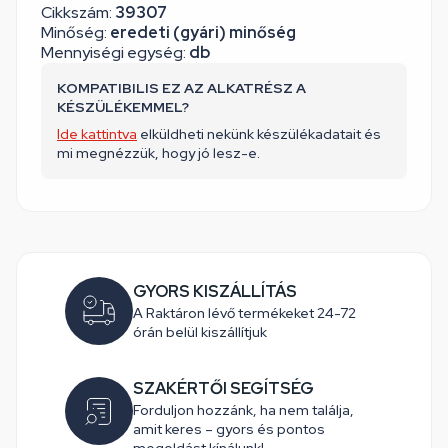
Cikkszám:
39307
Minőség:
eredeti (gyári) minőség
Mennyiségi egység:
db
KOMPATIBILIS EZ AZ ALKATRÉSZ A
KÉSZÜLÉKEMMEL?
Ide kattintva
elküldheti nekünk készülékadatait és
mi megnézzük, hogy jó lesz-e.
GYORS KISZÁLLÍTÁS
A Raktáron lévő termékeket 24-72
órán belül kiszállítjuk
SZAKÉRTŐI SEGÍTSÉG
Forduljon hozzánk, ha nem találja,
amit keres – gyors és pontos