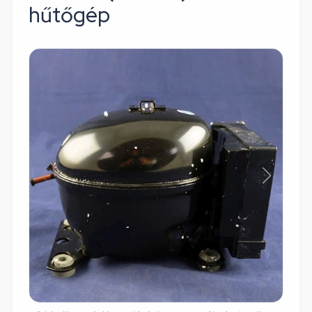
hűtőgép