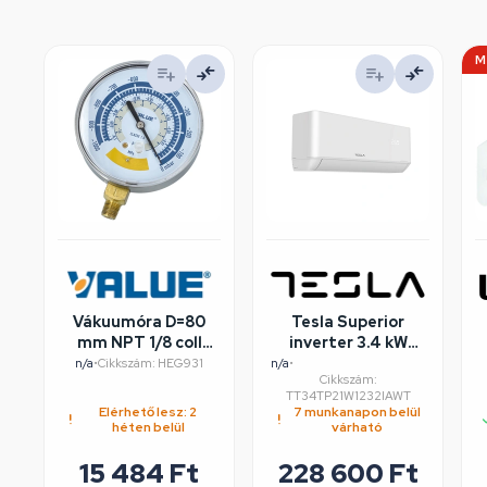
M
Vákuumóra D=80
Tesla Superior
mm NPT 1/8 coll
inverter 3.4 kW
VALUE
hűtő-fűtő klíma
n/a
•
Cikkszám: HEG931
n/a
•
Cikkszám:
szett, fehér, WIFI,
TT34TP21W1232IAWT
Csepptálca fűtés
Elérhető lesz: 2
7 munkanapon belül
héten belül
várható
15 484
Ft
228 600
Ft