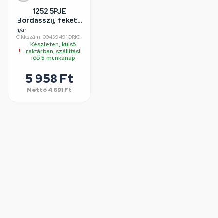
1252 5PJE
Bordásszíj, fekete
(eredeti) BOSCH
n/a
•
Cikkszám: 00439491ORIG
mosógép
Készleten, külső
raktárban, szállítási
idő 5 munkanap
5 958 Ft
Nettó
4 691 Ft