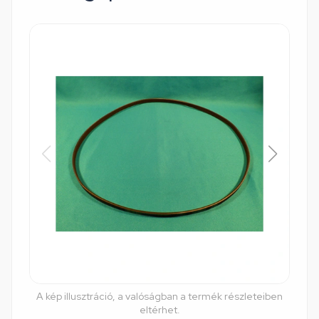
A kép illusztráció, a valóságban a termék részleteiben
eltérhet.