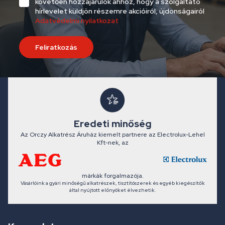
követően hozzájárulok ahhoz, hogy a szolgáltató
hírlevelet küldjön részemre akcióiról, újdonságairól
Adatvédelmi nyilatkozat
Feliratkozás
Eredeti minőség
Az Orczy Alkatrész Áruház kiemelt partnere az Electrolux-Lehel
Kft-nek, az
márkák forgalmazója.
Vásárlóink a gyári minőségű alkatrészek, tisztítószerek és egyéb kiegészítők
által nyújtott előnyöket élvezhetik.