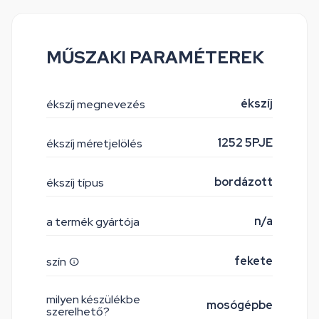
MŰSZAKI PARAMÉTEREK
ékszíj
ékszíj megnevezés
1252 5PJE
ékszíj méretjelölés
bordázott
ékszíj típus
n/a
a termék gyártója
fekete
szín
milyen készülékbe
mosógépbe
szerelhető?