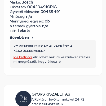
Márka:
Bosch
Cikkszám:
00439491ORIG
Gyártói cikkszám:
00439491
Minőség:
n/a
Mennyiségi egység:
db
a termék gyártója:
n/a
szín:
fekete
Bővebben
KOMPATIBILIS EZ AZ ALKATRÉSZ A
KÉSZÜLÉKEMMEL?
Ide kattintva
elküldheti nekünk készülékadatait és
mi megnézzük, hogy jó lesz-e.
GYORS KISZÁLLÍTÁS
A Raktáron lévő termékeket 24-72
órán belül kiszállítjuk