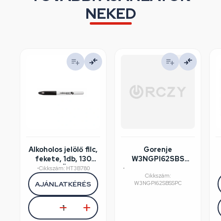
NEKED
Alkoholos jelölő filc,
Gorenje
fekete, 1db, 130
W3NGPI62SBS
mm, HÖGERT
mosógép
•
Cikkszám: HT3B780
•
Cikkszám:
HT3B780
felújított/szépséghibás
AJÁNLATKÉRÉS
W3NGPI62SBSSPC