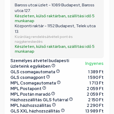
Baross utcai üzlet - 1089 Budapest, Baross
utca 127.
Készleten, külső raktárban, szállítási idő 5
munkanap
Központi raktár - 1152 Budapest, Telek utca
13.
Kizárólag rendelésátvételi pont és
nagykereskedés
Készleten, külső raktárban, szállítási idő 5
munkanap
Személyes átvétel budapesti
Ingyenes
üzleteink egyikében
GLS csomagautomata
1 389 Ft
GLS csomagpont
1 590 Ft
MPL Csomagautomata
1 713 Ft
MPL Postapont
2 059 Ft
MPL Postán maradó
2 059 Ft
Házhozszállítás GLS futárral
2 150 Ft
MPL házhozszállítás
2 290 Ft
GLS XXL házhozszállítás
13 989 Ft