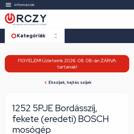
Információk
Kategóriák
FIGYELEM! Üzleteink 2026. 08. 08-án ZÁRVA
tartanak!
Ékszíjak, hajtás szíjak
1252 5PJE Bordásszíj,
fekete (eredeti) BOSCH
mosógép