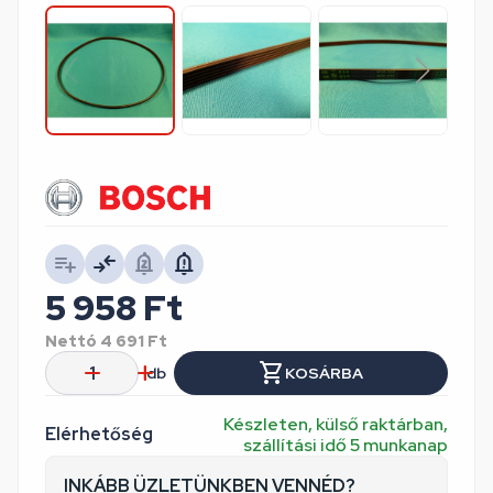
5 958
Ft
Nettó
4 691
Ft
db
KOSÁRBA
Készleten, külső raktárban,
Elérhetőség
szállítási idő 5 munkanap
INKÁBB ÜZLETÜNKBEN VENNÉD?