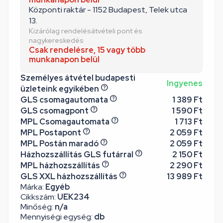
Központi raktár - 1152 Budapest, Telek utca
13.
Kizárólag rendelésátvételi pont és
nagykereskedés
Csak rendelésre, 15 vagy több
munkanapon belül
Személyes átvétel budapesti
Ingyenes
üzleteink egyikében
GLS csomagautomata
1 389 Ft
GLS csomagpont
1 590 Ft
MPL Csomagautomata
1 713 Ft
MPL Postapont
2 059 Ft
MPL Postán maradó
2 059 Ft
Házhozszállítás GLS futárral
2 150 Ft
MPL házhozszállítás
2 290 Ft
GLS XXL házhozszállítás
13 989 Ft
Márka:
Egyéb
Cikkszám:
UEK234
Minőség:
n/a
Mennyiségi egység:
db