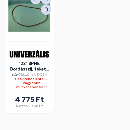
1231 8PHE
Bordásszíj, fekete
(HUTCHINSON) /
n/a
•
Cikkszám: UEK234
Csak rendelésre, 15
RENDELÉSRE
vagy több
munkanapon belül
4 775 Ft
Nettó
3 760 Ft