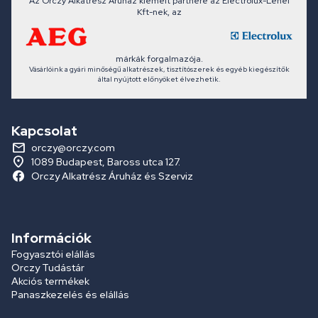
Az Orczy Alkatrész Áruház kiemelt partnere az Electrolux-Lehel
Kft-nek, az
márkák forgalmazója.
Vásárlóink a gyári minőségű alkatrészek, tisztítószerek és egyéb kiegészítők
által nyújtott előnyöket élvezhetik.
Kapcsolat
orczy@orczy.com
1089 Budapest, Baross utca 127.
Orczy Alkatrész Áruház és Szerviz
Információk
Fogyasztói elállás
Orczy Tudástár
Akciós termékek
Panaszkezelés és elállás