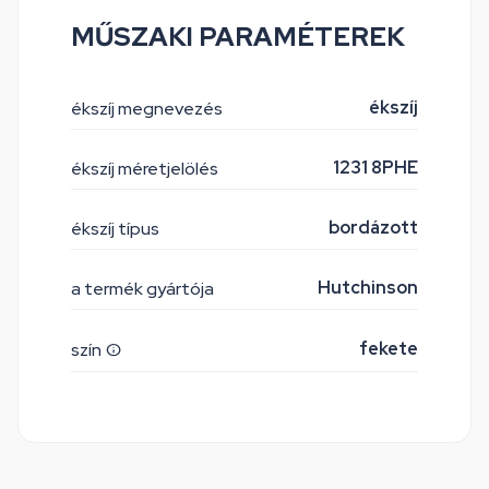
MŰSZAKI PARAMÉTEREK
ékszíj
ékszíj megnevezés
1231 8PHE
ékszíj méretjelölés
bordázott
ékszíj típus
Hutchinson
a termék gyártója
fekete
szín