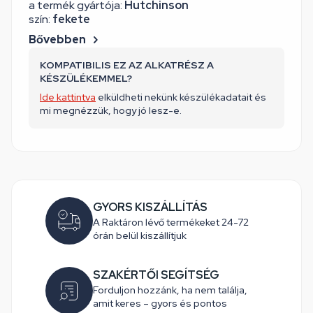
a termék gyártója:
Hutchinson
szín:
fekete
Bővebben
KOMPATIBILIS EZ AZ ALKATRÉSZ A
KÉSZÜLÉKEMMEL?
Ide kattintva
elküldheti nekünk készülékadatait és
mi megnézzük, hogy jó lesz-e.
GYORS KISZÁLLÍTÁS
A Raktáron lévő termékeket 24-72
órán belül kiszállítjuk
SZAKÉRTŐI SEGÍTSÉG
Forduljon hozzánk, ha nem találja,
amit keres – gyors és pontos