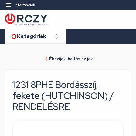
Információk
Kategóriák
Ékszíjak, hajtás szíjak
1231 8PHE Bordásszíj,
fekete (HUTCHINSON) /
RENDELÉSRE