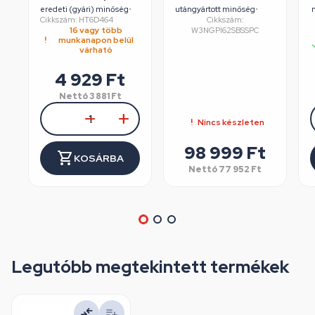
75mm, műanyag
mosógép
eredeti (gyári) minőség
•
utángyártott minőség
•
Cikkszám: HT6D464
Cikkszám:
koffer, HÖGERT
felújított/szépséghibás
16 vagy több
W3NGPI62SBSSPC
HT6D464
munkanapon belül
várható
4 929
Ft
Nettó
3 881
Ft
Nincs készleten
98 999
Ft
KOSÁRBA
Nettó
77 952
Ft
Legutóbb megtekintett termékek