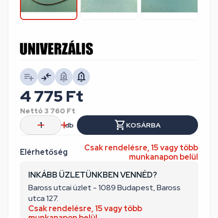
4 775
Ft
Nettó
3 760
Ft
db
KOSÁRBA
Csak rendelésre, 15 vagy több
Elérhetőség
munkanapon belül
INKÁBB ÜZLETÜNKBEN VENNÉD?
Baross utcai üzlet - 1089 Budapest, Baross
utca 127.
Csak rendelésre, 15 vagy több
munkanapon belül