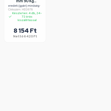
mm 90 Kg
klímatartó fali
eredeti (gyári) minőség
•
Cikkszám: HEG978
konzol univerzális
Készleten: 4 db, 24-
72 órás
kiszállítással
8 154 Ft
Nettó
6 420 Ft