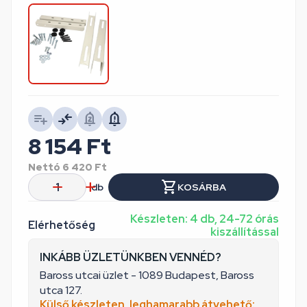
8 154
Ft
Nettó
6 420
Ft
db
KOSÁRBA
Készleten: 4 db, 24-72 órás
Elérhetőség
kiszállítással
INKÁBB ÜZLETÜNKBEN VENNÉD?
Baross utcai üzlet - 1089 Budapest, Baross
utca 127.
Külső készleten, leghamarabb átvehető: