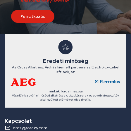
Adatvédelmi nyilatkozat
Feliratkozás
Eredeti minőség
Az Orczy Alkatrész Áruház kiemelt partnere az Electrolux-Lehel
Kft-nek, az
márkák forgalmazója.
Vásárlóink a gyári minőségű alkatrészek, tisztítószerek és egyéb kiegészítők
által nyújtott előnyöket élvezhetik.
Kapcsolat
orczy@orczy.com