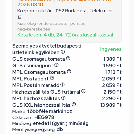
2026.08.10
Központi raktár - 1152 Budapest, Telek utca
13.
Kizárólag rendelésátvételi pont és
nagykereskedés
Készleten: 4 db, 24-72 órás kiszállítással
Személyes átvétel budapesti
Ingyenes
üzleteink egyikében
GLS csomagautomata
1 389 Ft
GLS csomagpont
1 590 Ft
MPL Csomagautomata
1 713 Ft
MPL Postapont
2 059 Ft
MPL Postán maradó
2 059 Ft
Házhozszállítás GLS futárral
2 150 Ft
MPL házhozszállítás
2 290 Ft
GLS XXL házhozszállítás
13 989 Ft
Márka:
többféle márkához
Cikkszám:
HEG978
Minőség:
eredeti (gyári) minőség
Mennyiségi egység:
db