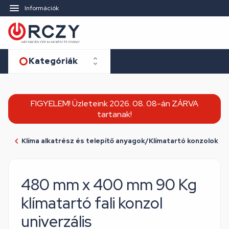
Információk
Kategóriák
FIGYELEM! Üzleteink 2026. 08. 08-án ZÁRVA
tartanak!
Klíma alkatrész és telepítő anyagok/Klímatartó konzolok
480 mm x 400 mm 90 Kg
klímatartó fali konzol
univerzális