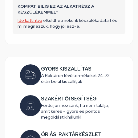
KOMPATIBILIS EZ AZ ALKATRÉSZ A
KÉSZÜLÉKEMMEL?
Ide kattintva
elküldheti nekünk készülékadatait és
mi megnézzük, hogy jó lesz-e.
GYORS KISZÁLLÍTÁS
A Raktáron lévő termékeket 24-72
órán belül kiszállítjuk
SZAKÉRTŐI SEGÍTSÉG
Forduljon hozzánk, ha nem találja,
amit keres – gyors és pontos
megoldást kínálunk!
ÓRIÁSI RAKTÁRKÉSZLET