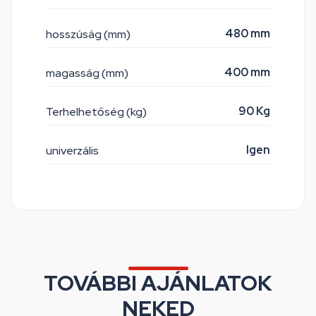
480 mm
hosszúság (mm)
400 mm
magasság (mm)
90 Kg
Terhelhetőség (kg)
Igen
univerzális
TOVÁBBI AJÁNLATOK
NEKED