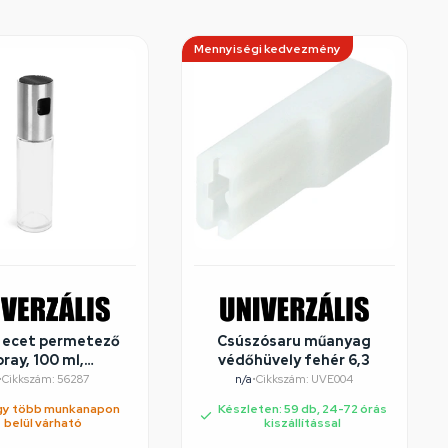
Mennyiségi kedvezmény
s ecet permetező
Csúszósaru műanyag
pray, 100 ml,
védőhüvely fehér 6,3
damentes acél
•
Cikkszám: 56287
n/a
•
Cikkszám: UVE004
gy több munkanapon
Készleten: 59 db, 24-72 órás
belül várható
kiszállítással