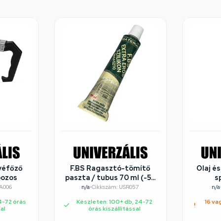
véfőző
F.BS Ragasztó-tömítő
Olaj é
bozos
paszta / tubus 70 ml (-50
s
- +200 ) FBS
rozs
A006
n/a
•
Cikkszám: USR057
n/a
4-72 órás
Készleten: 100+ db, 24-72
16 va
sal
órás kiszállítással