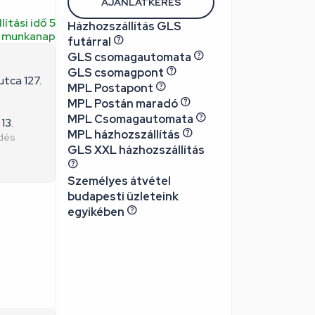
AJÁNLATKÉRÉS
lítási idő 5
Házhozszállítás GLS
munkanap
futárral
GLS csomagautomata
GLS csomagpont
utca 127.
MPL Postapont
MPL Postán maradó
MPL Csomagautomata
13.
MPL házhozszállítás
edés
GLS XXL házhozszállítás
Személyes átvétel
budapesti üzleteink
egyikében