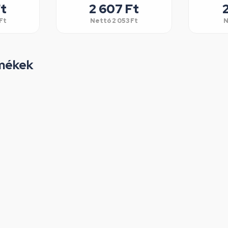
t
2 607
Ft
Ft
Nettó
2 053
Ft
N
mékek