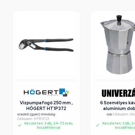
Vízpumpafogó 250 mm ,
6 Személyes ká
HÖGERT HT1P372
alumínium do
eredeti (gyári) minőség
•
n/a
•
Cikkszám: GK
Cikkszám: HT1P3721
Készleten: 3 db, 24-72 órás
Készleten: 2 db, 2
kiszállítással
kiszállítás