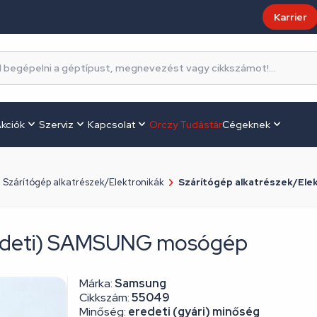
Karrier
kciók
Szerviz
Kapcsolat
Orczy Tudástár
Cégeknek
Szárítógép alkatrészek/Elektronikák
Szárítógép alkatrészek/Elekt
eredeti) SAMSUNG mosógép
Márka:
Samsung
Cikkszám:
55049
Minőség:
eredeti (gyári) minőség