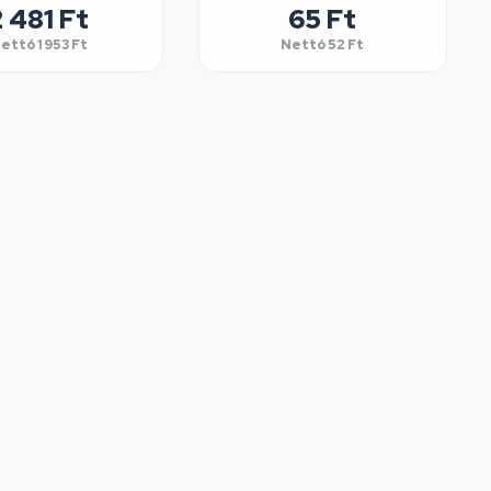
2 481
Ft
65
Ft
ettó
1 953
Ft
Nettó
52
Ft