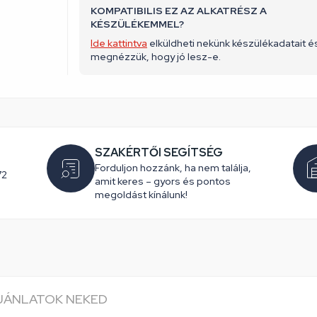
KOMPATIBILIS EZ AZ ALKATRÉSZ A
KÉSZÜLÉKEMMEL?
Ide kattintva
elküldheti nekünk készülékadatait é
megnézzük, hogy jó lesz-e.
SZAKÉRTŐI SEGÍTSÉG
Forduljon hozzánk, ha nem találja,
72
amit keres – gyors és pontos
megoldást kínálunk!
AJÁNLATOK NEKED