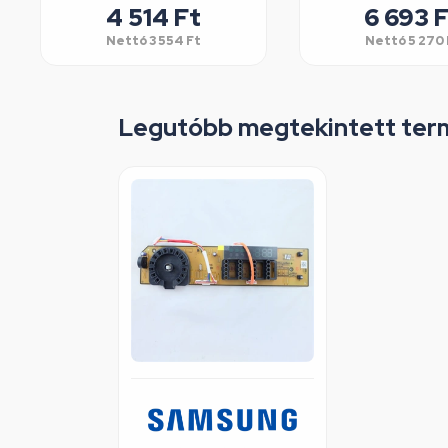
4 514
Ft
6 693
F
Nettó
3 554
Ft
Nettó
5 270
Legutóbb megtekintett ter