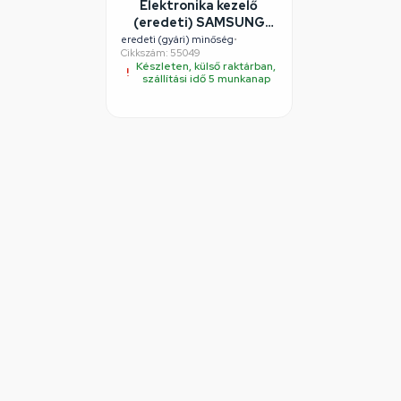
Elektronika kezelő
(eredeti) SAMSUNG
mosógép
eredeti (gyári) minőség
•
Cikkszám: 55049
Készleten, külső raktárban,
szállítási idő 5 munkanap