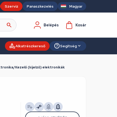
Szerviz
Panaszkezelés
Magyar
Belépés
Kosár
Alkatrészkereső
Segítség
ronika/Kezelő (kijelző) elektronikák