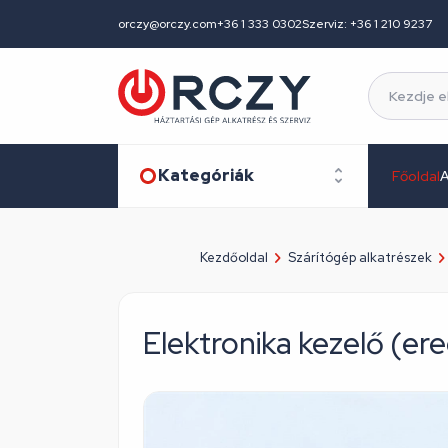
orczy@orczy.com
+36 1 333 0302
Szerviz: +36 1 210 9237
Kategóriák
Főoldal
A
Kezdőoldal
Szárítógép alkatrészek
Elektronika kezelő (