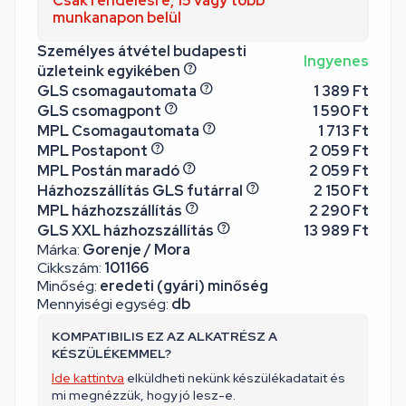
Csak rendelésre, 15 vagy több
munkanapon belül
Személyes átvétel budapesti
Ingyenes
üzleteink egyikében
GLS csomagautomata
1 389 Ft
GLS csomagpont
1 590 Ft
MPL Csomagautomata
1 713 Ft
MPL Postapont
2 059 Ft
MPL Postán maradó
2 059 Ft
Házhozszállítás GLS futárral
2 150 Ft
MPL házhozszállítás
2 290 Ft
GLS XXL házhozszállítás
13 989 Ft
Márka:
Gorenje / Mora
Cikkszám:
101166
Minőség:
eredeti (gyári) minőség
Mennyiségi egység:
db
KOMPATIBILIS EZ AZ ALKATRÉSZ A
KÉSZÜLÉKEMMEL?
Ide kattintva
elküldheti nekünk készülékadatait és
mi megnézzük, hogy jó lesz-e.