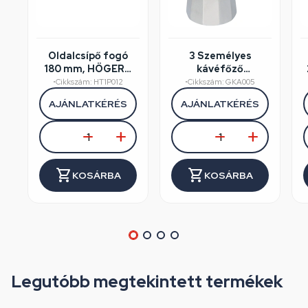
Oldalcsípő fogó
3 Személyes
180 mm, HÖGERT
kávéfőző
HT1P012
alumínium dobozos
•
Cikkszám: HT1P012
•
Cikkszám: GKA005
AJÁNLATKÉRÉS
AJÁNLATKÉRÉS
KOSÁRBA
KOSÁRBA
Legutóbb megtekintett termékek