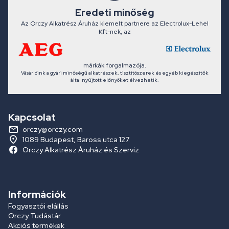
Eredeti minőség
Az Orczy Alkatrész Áruház kiemelt partnere az Electrolux-Lehel
Kft-nek, az
márkák forgalmazója.
Vásárlóink a gyári minőségű alkatrészek, tisztítószerek és egyéb kiegészítők
által nyújtott előnyöket élvezhetik.
Kapcsolat
orczy@orczy.com
1089 Budapest, Baross utca 127.
Orczy Alkatrész Áruház és Szerviz
Információk
Fogyasztói elállás
Orczy Tudástár
Akciós termékek