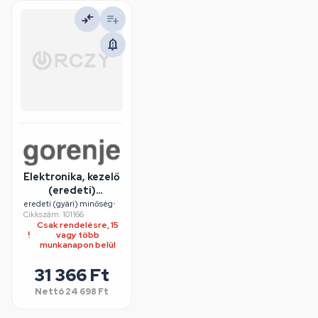
Elektronika, kezelő
(eredeti)
GORENJE/MORA
eredeti (gyári) minőség
•
Cikkszám: 101166
szárítógép
Csak rendelésre, 15
vagy több
munkanapon belül
31 366 Ft
Nettó
24 698 Ft