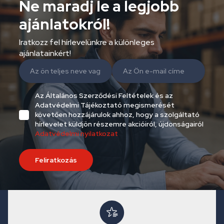
Ne maradj le a legjobb
ajánlatokról!
Iratkozz fel hírlevelünkre a különleges
ajánlatainkért!
Az Általános Szerződési Feltételek és az
Adatvédelmi Tájékoztató megismerését
követően hozzájárulok ahhoz, hogy a szolgáltató
hírlevelet küldjön részemre akcióiról, újdonságairól
Adatvédelmi nyilatkozat
Feliratkozás