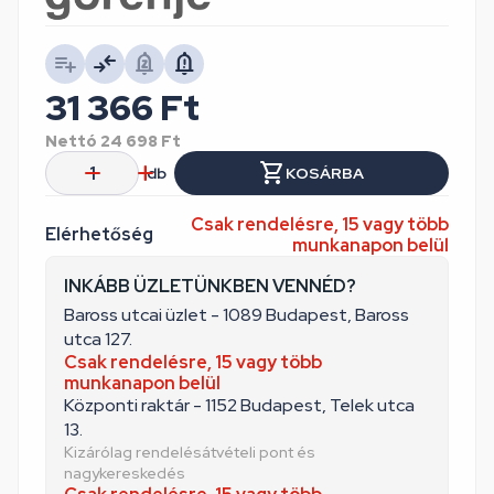
31 366
Ft
Nettó
24 698
Ft
db
KOSÁRBA
Csak rendelésre, 15 vagy több
Elérhetőség
munkanapon belül
INKÁBB ÜZLETÜNKBEN VENNÉD?
Baross utcai üzlet - 1089 Budapest, Baross
utca 127.
Csak rendelésre, 15 vagy több
munkanapon belül
Központi raktár - 1152 Budapest, Telek utca
13.
Kizárólag rendelésátvételi pont és
nagykereskedés