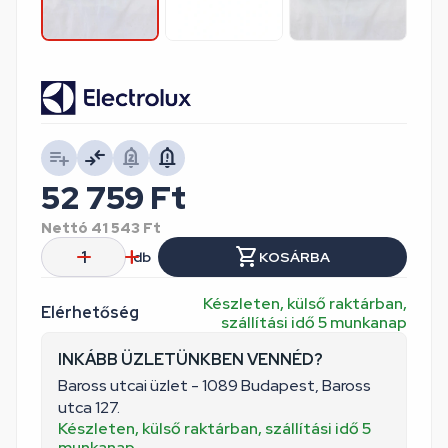
52 759
Ft
Nettó
41 543
Ft
db
KOSÁRBA
Készleten, külső raktárban,
Elérhetőség
szállítási idő 5 munkanap
INKÁBB ÜZLETÜNKBEN VENNÉD?
Baross utcai üzlet - 1089 Budapest, Baross
utca 127.
Készleten, külső raktárban, szállítási idő 5
munkanap