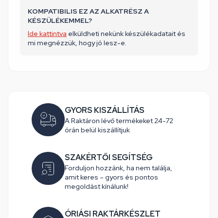
KOMPATIBILIS EZ AZ ALKATRÉSZ A
KÉSZÜLÉKEMMEL?
Ide kattintva
elküldheti nekünk készülékadatait és
mi megnézzük, hogy jó lesz-e.
GYORS KISZÁLLÍTÁS
A Raktáron lévő termékeket 24-72
órán belül kiszállítjuk
SZAKÉRTŐI SEGÍTSÉG
Forduljon hozzánk, ha nem találja,
amit keres – gyors és pontos
megoldást kínálunk!
ÓRIÁSI RAKTÁRKÉSZLET