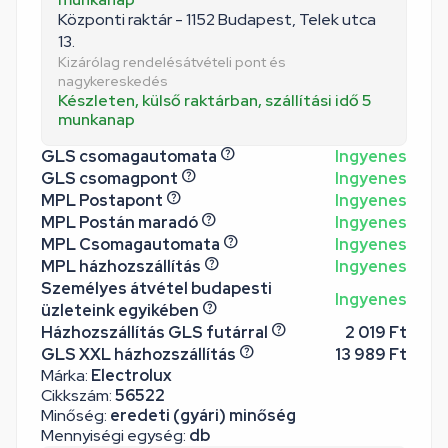
Központi raktár - 1152 Budapest, Telek utca
13.
Kizárólag rendelésátvételi pont és
nagykereskedés
Készleten, külső raktárban, szállítási idő 5
munkanap
GLS csomagautomata
Ingyenes
GLS csomagpont
Ingyenes
MPL Postapont
Ingyenes
MPL Postán maradó
Ingyenes
MPL Csomagautomata
Ingyenes
MPL házhozszállítás
Ingyenes
Személyes átvétel budapesti
Ingyenes
üzleteink egyikében
Házhozszállítás GLS futárral
2 019 Ft
GLS XXL házhozszállítás
13 989 Ft
Márka:
Electrolux
Cikkszám:
56522
Minőség:
eredeti (gyári) minőség
Mennyiségi egység:
db