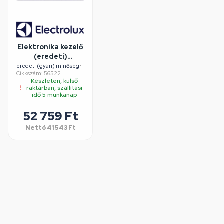
Elektronika kezelő
(eredeti)
ELECTROLUX
eredeti (gyári) minőség
•
Cikkszám: 56522
szárítógép
Készleten, külső
raktárban, szállítási
idő 5 munkanap
52 759 Ft
Nettó
41 543 Ft