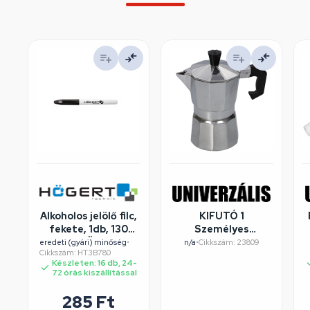
Alkoholos jelölő filc,
KIFUTÓ 1
fekete, 1db, 130
Személyes
mm, HÖGERT
kávéfőző
eredeti (gyári) minőség
•
n/a
•
Cikkszám: 23809
Cikkszám: HT3B780
HT3B780
aluminium
Készleten: 16 db, 24-
dobozos, Perfect
72 órás kiszállítással
Home
285
Ft