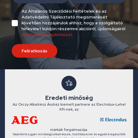
Az Általános Szerződési Feltételek és az
Adatvédelmi Tájékoztató megismerését
követően hozzájárulok ahhoz, hogy a szolgáltató
hírlevelet küldjön részemre akcióiról, újdonságairól
Adatvédelmi nyilatkozat
Feliratkozás
Eredeti minőség
Az Orczy Alkatrész Áruház kiemelt partnere az Electrolux-Lehel
Kft-nek, az
márkák forgalmazója.
Vásárlóink a gyári minőségű alkatrészek, tisztítószerek és egyéb kiegészítők