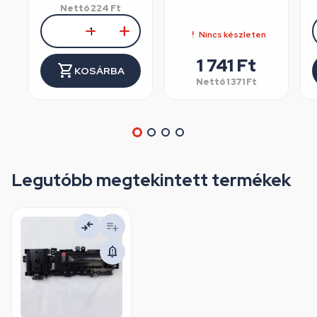
Nettó
224
Ft
Nincs készleten
1 741
Ft
KOSÁRBA
Nettó
1 371
Ft
Legutóbb megtekintett termékek