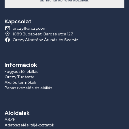
által nyújtott előnyöket élvezhetik.
Kapcsolat
orczy@orczy.com
1089 Budapest, Baross utca 127.
Orczy Alkatrész Áruház és Szerviz
Információk
Fogyasztói elállás
Orczy Tudástár
Akciós termékek
Panaszkezelés és elállás
Aloldalak
ÁSZF
Adatkezelési tájékoztatók